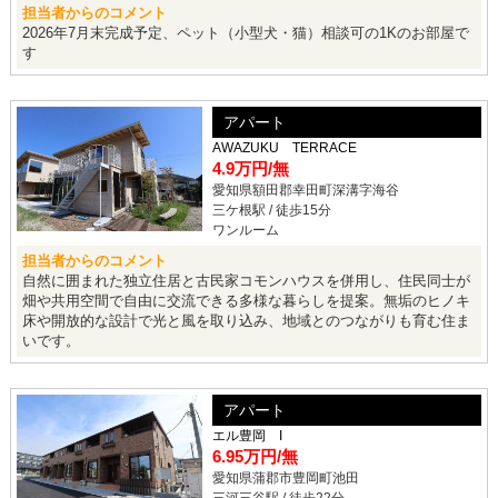
担当者からのコメント
2026年7月末完成予定、ペット（小型犬・猫）相談可の1Kのお部屋で
す
アパート
AWAZUKU TERRACE
4.9万円
/無
愛知県額田郡幸田町深溝字海谷
三ケ根駅 / 徒歩15分
ワンルーム
担当者からのコメント
自然に囲まれた独立住居と古民家コモンハウスを併用し、住民同士が
畑や共用空間で自由に交流できる多様な暮らしを提案。無垢のヒノキ
床や開放的な設計で光と風を取り込み、地域とのつながりも育む住ま
いです。
アパート
エル豊岡 I
6.95万円
/無
愛知県蒲郡市豊岡町池田
三河三谷駅 / 徒歩22分