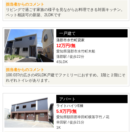
担当者からのコメント
リビングで過ごす家族の様子を見ながらお料理できる対面キッチン。
ペット相談可の新築、2LDKです
一戸建て
蒲郡市水竹町貸家
12万円
/無
愛知県蒲郡市水竹町木船
蒲郡駅 / 徒歩22分
4SLDK
担当者からのコメント
100.03?の広さの4SLDK戸建でファミリーにおすすめ。1階と２階にそ
れぞれトイレがあります。
アパート
ライトハイツE棟
5.9万円
/無
愛知県額田郡幸田町横落字竹ノ花
幸田駅 / 徒歩21分
1K