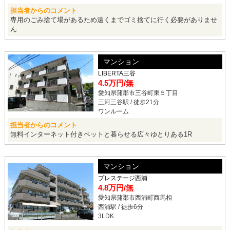
担当者からのコメント
専用のごみ捨て場があるため遠くまでゴミ捨てに行く必要がありませ
ん
マンション
LIBERTA三谷
4.5万円
/無
愛知県蒲郡市三谷町東５丁目
三河三谷駅 / 徒歩21分
ワンルーム
担当者からのコメント
無料インターネット付きペットと暮らせる広々ゆとりある1R
マンション
プレステージ西浦
4.8万円
/無
愛知県蒲郡市西浦町西馬相
西浦駅 / 徒歩6分
3LDK