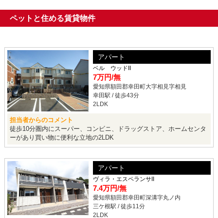
ペットと住める賃貸物件
アパート
ベル ウッドII
7万円
/無
愛知県額田郡幸田町大字相見字相見
幸田駅 / 徒歩43分
2LDK
担当者からのコメント
徒歩10分圏内にスーパー、コンビニ、ドラッグストア、ホームセンタ
ーがあり買い物に便利な立地の2LDK
アパート
ヴィラ・エスペランサII
7.4万円
/無
愛知県額田郡幸田町深溝字丸ノ内
三ケ根駅 / 徒歩11分
2LDK