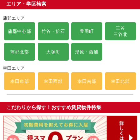
エリア・学区検索
蒲郡エリア
三谷
蒲郡中心部
竹谷・拾石
豊岡町
三谷北
蒲郡北部
大塚町
形原・西浦
幸田エリア
幸田東部
幸田西部
幸田南部
幸田北部
こだわりから探す！おすすめ賃貸物件特集