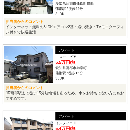
愛知県蒲郡市蒲郡町貴船
蒲郡駅 / 徒歩22分
3LDK
担当者からのコメント
インターネット無料の3LDKエアコン2基・追い焚き・TVモニターフォ
ン付きで快適生活
アパート
コスモ ピア
5.5万円
/無
愛知県蒲郡市御幸町
蒲郡駅 / 徒歩15分
3LDK
担当者からのコメント
JR蒲郡駅まで徒歩15分駐輪場もあるため、車をお持ちでない方にもお
すすめです。
アパート
インフィニ II
5.4万円
/無