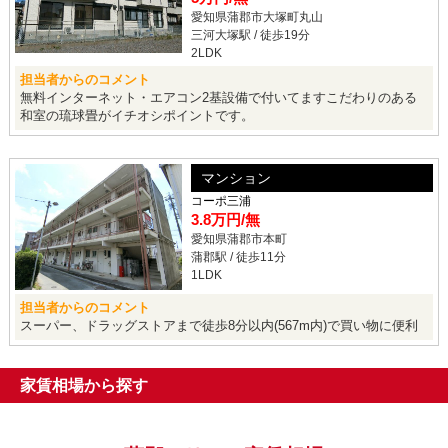
愛知県蒲郡市大塚町丸山
三河大塚駅 / 徒歩19分
2LDK
担当者からのコメント
無料インターネット・エアコン2基設備で付いてますこだわりのある
和室の琉球畳がイチオシポイントです。
マンション
コーポ三浦
3.8万円
/無
愛知県蒲郡市本町
蒲郡駅 / 徒歩11分
1LDK
担当者からのコメント
スーパー、ドラッグストアまで徒歩8分以内(567m内)で買い物に便利
家賃相場から探す