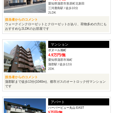
愛知県蒲郡市形原町北新田
三河鹿島駅 / 徒歩10分
2LDK
担当者からのコメント
ウォークインクローゼットとクローゼットがあり、荷物多めの方にも
おすすめな2LDKのお部屋です
マンション
ボヌール旭町
4.9万円
/無
愛知県蒲郡市旭町
蒲郡駅 / 徒歩12分
2DK
担当者からのコメント
蒲郡駅まで徒歩13分(1040m)、都市ガスのオートロック付マンション
です
アパート
ハーバービュー丸山 EAST
5万円
/無