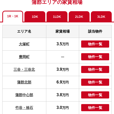
蒲郡エリアの家賃相場
1R・1K
1DK
1LDK
2LDK
3LDK
エリア名
家賃相場
該当物件
3.5
大塚町
物件一覧
万円
豊岡町
---
物件一覧
3.9
三谷・三谷北
物件一覧
万円
6.9
蒲郡北部
物件一覧
万円
3.8
蒲郡中心部
物件一覧
万円
3.0
竹谷・捨石
物件一覧
万円