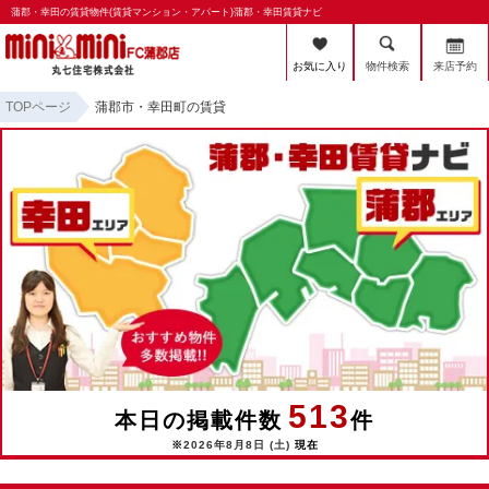
蒲郡・幸田の賃貸物件(賃貸マンション・アパート)蒲郡・幸田賃貸ナビ
お気に入り
物件検索
来店予約
TOPページ
蒲郡市・幸田町の賃貸
513
本日の掲載件数
件
※
2026年8月8日 (土)
現在