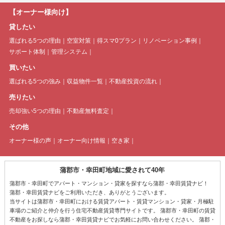
【オーナー様向け】
貸したい
選ばれる5つの理由
空室対策
得スマ0プラン
リノベーション事例
サポート体制
管理システム
買いたい
選ばれる5つの強み
収益物件一覧
不動産投資の流れ
売りたい
売却強い5つの理由
不動産無料査定
その他
オーナー様の声
オーナー向け情報
空き家
蒲郡市・幸田町地域に愛されて40年
蒲郡市・幸田町でアパート・マンション・貸家を探すなら蒲郡・幸田賃貸ナビ！
蒲郡・幸田賃貸ナビをご利用いただき、ありがとうございます。
当サイトは蒲郡市・幸田町における賃貸アパート・賃貸マンション・貸家・月極駐
車場のご紹介と仲介を行う住宅不動産賃貸専門サイトです。 蒲郡市・幸田町の賃貸
不動産をお探しなら蒲郡・幸田賃貸ナビでお気軽にお問い合わせください。 蒲郡・