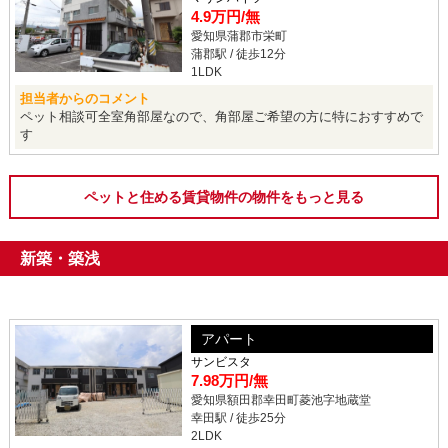
4.9万円
/無
愛知県蒲郡市栄町
蒲郡駅 / 徒歩12分
1LDK
担当者からのコメント
ペット相談可全室角部屋なので、角部屋ご希望の方に特におすすめで
す
ペットと住める賃貸物件の物件をもっと見る
新築・築浅
アパート
サンビスタ
7.98万円
/無
愛知県額田郡幸田町菱池字地蔵堂
幸田駅 / 徒歩25分
2LDK