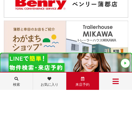
0120-07-1642
検索
お気に入り
来店予約
営業時間 10:00～17:00
定休日 毎週水・木曜日 お盆、GW、年末年始休暇有
メニュー
©ミニミニFC蒲郡店 丸七住宅株式会社