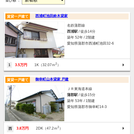
並び順 ：
西浦町池田鈴木貸家
賃貸一戸建て
名鉄蒲郡線
西浦駅
/ 徒歩14分
築年 52年 / 2階建
愛知県蒲郡市西浦町池田32-6
2
1
3.5万円
1K（32.07ｍ
）
御幸町山本貸家 戸建
賃貸一戸建て
ＪＲ東海道本線
蒲郡駅
/ 徒歩15分
築年 53年 / 1階建
愛知県蒲郡市御幸町14-3
2
3.8万円
2DK（47.2ｍ
）
西