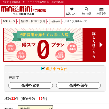
戸建て ｜賃貸物件一覧｜ ミニミニFC蒲郡店 丸七住宅株式会社
お気に入り
物件検索
来店予約
TOPページ
>
蒲郡市・幸田町の賃貸
>
物件検索
>
戸建て 賃貸物件一覧
選択中の条件
戸建て
条件を変更
条件を保存
棟数
33
件 (総物件数：
35
件)