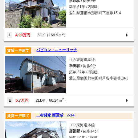
形原駅
/ 徒歩7分
築年 61年 / 2階建
愛知県蒲郡市形原町下屋敷15-4
2
1
4.99万円
5DK（169.9ｍ
）
パピヨン・ニューリッチ
賃貸一戸建て
ＪＲ東海道本線
幸田駅
/ 徒歩9分
築年 37年 / 2階建
愛知県額田郡幸田町芦谷字要善19-3
2
E
5.7万円
2LDK（66.24ｍ
）
二村貸家 西区域 7-14
賃貸一戸建て
ＪＲ東海道本線
蒲郡駅
/ 徒歩14分
築年 54年 / 1階建