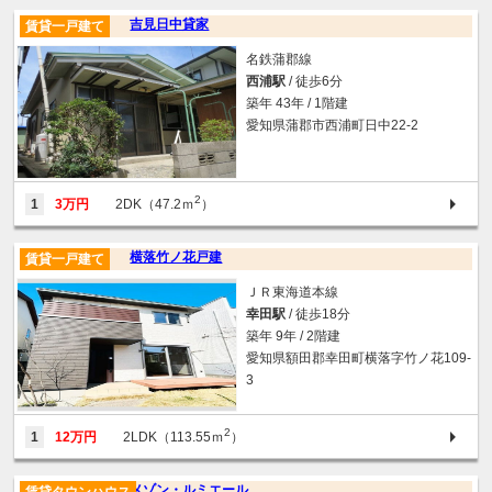
吉見日中貸家
賃貸一戸建て
名鉄蒲郡線
西浦駅
/ 徒歩6分
築年 43年 / 1階建
愛知県蒲郡市西浦町日中22-2
2
1
3万円
2DK（47.2ｍ
）
横落竹ノ花戸建
賃貸一戸建て
ＪＲ東海道本線
幸田駅
/ 徒歩18分
築年 9年 / 2階建
愛知県額田郡幸田町横落字竹ノ花109-
3
2
1
12万円
2LDK（113.55ｍ
）
メゾン・ルミエール
賃貸タウンハウス