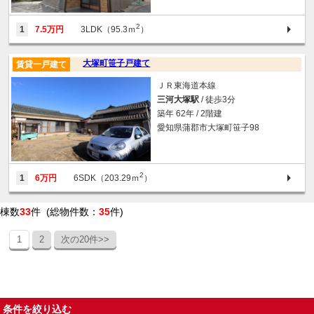
2
1
7.5万円
3LDK（95.3ｍ
）
大塚町笹子戸建て
賃貸一戸建て
ＪＲ東海道本線
三河大塚駅
/ 徒歩3分
築年 62年 / 2階建
愛知県蒲郡市大塚町笹子98
2
1
6万円
6SDK（203.29ｍ
）
棟数
33
件 (総物件数：
35
件)
1
2
次の20件>>
条件を絞り込む