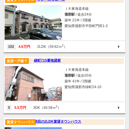
ＪＲ東海道本線
蒲郡駅
/ 徒歩24分
築年 21年 / 2階建
愛知県蒲郡市平田町門田1-3
2
102
4.6万円
2LDK（59.62ｍ
）
緑町715番地貸家
賃貸一戸建て
ＪＲ東海道本線
蒲郡駅
/ 徒歩20分
築年 41年 / 2階建
愛知県蒲郡市緑町24-10
2
5
5.5万円
3DK（40.58ｍ
）
幸田の2LDK賃貸タウンハウス
賃貸タウンハウス