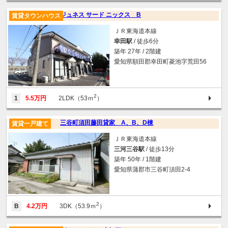
ジュネス サード ニックス B
賃貸タウンハウス
ＪＲ東海道本線
幸田駅
/ 徒歩6分
築年 27年 / 2階建
愛知県額田郡幸田町菱池字荒田56
2
1
5.5万円
2LDK（53ｍ
）
三谷町須田藤田貸家 A、B、D棟
賃貸一戸建て
ＪＲ東海道本線
三河三谷駅
/ 徒歩13分
築年 50年 / 1階建
愛知県蒲郡市三谷町須田2-4
2
B
4.2万円
3DK（53.9ｍ
）