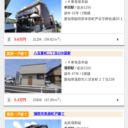
ＪＲ東海道本線
幸田駅
/ 徒歩12分
築年 22年 / 2階建
愛知県額田郡幸田町芦谷字畔杭瀬20-1
2
2
5.6万円
2LDK（59.62ｍ
）
八百富町二丁目239貸家
賃貸一戸建て
ＪＲ東海道本線
蒲郡駅
/ 徒歩13分
築年 47年 / 1階建
愛知県蒲郡市八百富町２丁目239
2
1
5.3万円
2SDK（47.85ｍ
）
蒲郡市形原町戸建て
賃貸一戸建て
名鉄蒲郡線