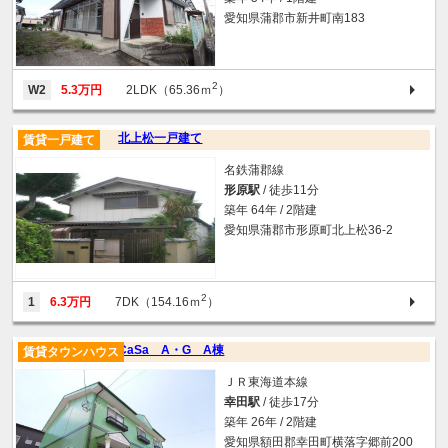
愛知県蒲郡市新井町南183
2
W2
5.3万円
2LDK（65.36ｍ
）
北上松一戸建て
賃貸一戸建て
名鉄蒲郡線
形原駅
/ 徒歩11分
築年 64年 / 2階建
愛知県蒲郡市形原町北上松36-2
2
1
6.3万円
7DK（154.16ｍ
）
CaSa A・G A棟
賃貸タウンハウス
ＪＲ東海道本線
幸田駅
/ 徒歩17分
築年 26年 / 2階建
愛知県額田郡幸田町横落字郷前200