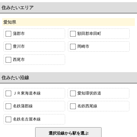
住みたいエリア
愛知県
蒲郡市
額田郡幸田町
豊川市
岡崎市
西尾市
住みたい沿線
ＪＲ東海道本線
愛知環状鉄道
名鉄蒲郡線
名鉄西尾線
名鉄名古屋本線