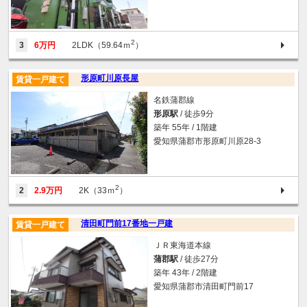
2
3
6万円
2LDK（59.64ｍ
）
形原町川原長屋
賃貸一戸建て
名鉄蒲郡線
形原駅
/ 徒歩9分
築年 55年 / 1階建
愛知県蒲郡市形原町川原28-3
2
2
2.9万円
2K（33ｍ
）
清田町門前17番地一戸建
賃貸一戸建て
ＪＲ東海道本線
蒲郡駅
/ 徒歩27分
築年 43年 / 2階建
愛知県蒲郡市清田町門前17