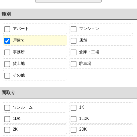
種別
アパート
マンション
戸建て
店舗
事務所
倉庫・工場
貸土地
駐車場
その他
間取り
ワンルーム
1K
1DK
1LDK
2K
2DK