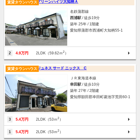
グリーンハイツ大知柄Ａ
賃貸タウンハウス
名鉄蒲郡線
西浦駅
/ 徒歩19分
築年 25年 / 1階建
愛知県蒲郡市西浦町大知柄55‐1
2
2
4.9万円
2LDK（59.62ｍ
）
ジュネス サード ニックス C
賃貸タウンハウス
ＪＲ東海道本線
幸田駅
/ 徒歩10分
築年 27年 / 2階建
愛知県額田郡幸田町菱池字荒田60-1
2
3
5.4万円
2LDK（53ｍ
）
2
1
5.4万円
2LDK（53ｍ
）