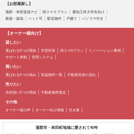
【お部屋探し】
蒲郡・幸田賃貸ナビ
得スマ０プラン
愛知工科大学生向け
新築・築浅
ペット可
駅近物件
戸建て
パノラマ付き
【オーナー様向け】
貸したい
選ばれる5つの理由
空室対策
得スマ0プラン
リノベーション事例
サポート体制
管理システム
買いたい
選ばれる5つの強み
収益物件一覧
不動産投資の流れ
売りたい
売却強い5つの理由
不動産無料査定
その他
オーナー様の声
オーナー向け情報
空き家
蒲郡市・幸田町地域に愛されて40年