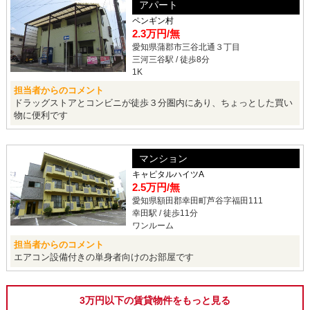
アパート
ペンギン村
2.3万円
/無
愛知県蒲郡市三谷北通３丁目
三河三谷駅 / 徒歩8分
1K
担当者からのコメント
ドラッグストアとコンビニが徒歩３分圏内にあり、ちょっとした買い
物に便利です
マンション
キャピタルハイツA
2.5万円
/無
愛知県額田郡幸田町芦谷字福田111
幸田駅 / 徒歩11分
ワンルーム
担当者からのコメント
エアコン設備付きの単身者向けのお部屋です
3万円以下の賃貸物件をもっと見る