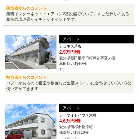
2LDK
担当者からのコメント
無料インターネット・エアコン2基設備で付いてますこだわりのある
和室の琉球畳がイチオシポイントです。
アパート
ジュネス芦谷
2.9万円
/無
愛知県額田郡幸田町芦谷字宮ノ根
幸田駅 / 徒歩9分
1K
担当者からのコメント
ロフトがあるので寝室や物置など生活スタイルに合わせていろいろな
使い方ができます
アパート
シーサイドハウス大島
4.6万円
/無
愛知県蒲郡市松原町
蒲郡駅 / 徒歩10分
ワンルーム