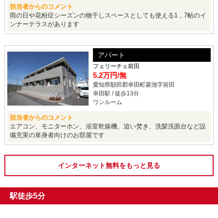
担当者からのコメント
雨の日や花粉症シーズンの物干しスペースとしても使える1，7帖のイ
ンナーテラスがあります
アパート
フェリーチェ前田
5.2万円
/無
愛知県額田郡幸田町菱池字前田
幸田駅 / 徒歩13分
ワンルーム
担当者からのコメント
エアコン、モニターホン、浴室乾燥機、追い焚き、洗髪洗面台など設
備充実の単身者向けのお部屋です
インターネット無料をもっと見る
駅徒歩5分