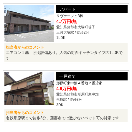
アパート
リヴァージュB棟
4.7万円
/無
愛知県蒲郡市大塚町笹子
三河大塚駅 / 徒歩2分
1LDK
担当者からのコメント
エアコン１基、照明設備あり。人気の対面キッチンタイプの1LDKで
す
一戸建て
形原町東中畑４番地２番貸家
4.9万円
/無
愛知県蒲郡市形原町東中畑
形原駅 / 徒歩3分
3DK
担当者からのコメント
名鉄形原駅まで徒歩3分、蒲郡市では数少ないペット可の貸家です