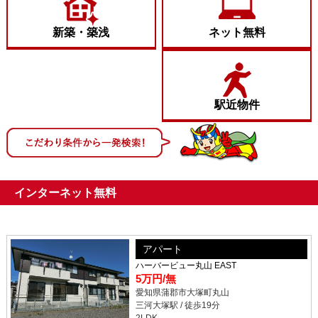
新築・築浅
ネット無料
駅近物件
インターネット無料
アパート
ハーバービュー丸山 EAST
5万円
/無
愛知県蒲郡市大塚町丸山
三河大塚駅 / 徒歩19分