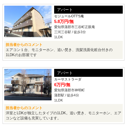
アパート
セジュールOTT'S庵
5.8万円
/無
愛知県蒲郡市三谷町正眼庵
三河三谷駅 / 徒歩3分
1LDK
担当者からのコメント
エアコン１台、モニターホン、追い焚き、洗髪洗面化粧台付きの
1LDKのお部屋です
アパート
カーサストラーダ
6万円
/無
愛知県蒲郡市神明町
蒲郡駅 / 徒歩4分
1LDK
担当者からのコメント
洋室とLDKが独立したタイプの1LDK。追い焚き、モニターホン、エア
コンなど設備も充実しています。