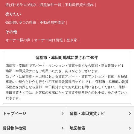
選ばれる5つの強み
収益物件一覧
不動産投資の流れ
売りたい
売却強い5つの理由
不動産無料査定
その他
オーナー様の声
オーナー向け情報
空き家
蒲郡市・幸田町地域に愛されて40年
蒲郡市・幸田町でアパート・マンション・貸家を探すなら蒲郡・幸田賃貸ナビ！
蒲郡・幸田賃貸ナビをご利用いただき、ありがとうございます。
当サイトは蒲郡市・幸田町における賃貸アパート・賃貸マンション・貸家・月極駐
車場のご紹介と仲介を行う住宅不動産賃貸専門サイトです。 蒲郡市・幸田町の賃貸
不動産をお探しなら蒲郡・幸田賃貸ナビでお気軽にお問い合わせください。 蒲郡・
幸田賃貸ナビでは、お客様の立場にたって賃貸不動産仲介のお手伝いをさせていた
だきます。
トップページ
蒲郡・幸田賃貸ナビ
賃貸物件検索
地図検索