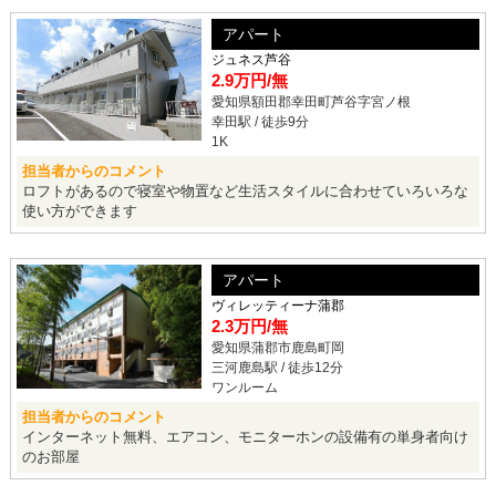
アパート
ジュネス芦谷
2.9万円
/無
愛知県額田郡幸田町芦谷字宮ノ根
幸田駅 / 徒歩9分
1K
担当者からのコメント
ロフトがあるので寝室や物置など生活スタイルに合わせていろいろな
使い方ができます
アパート
ヴィレッティーナ蒲郡
2.3万円
/無
愛知県蒲郡市鹿島町岡
三河鹿島駅 / 徒歩12分
ワンルーム
担当者からのコメント
インターネット無料、エアコン、モニターホンの設備有の単身者向け
のお部屋