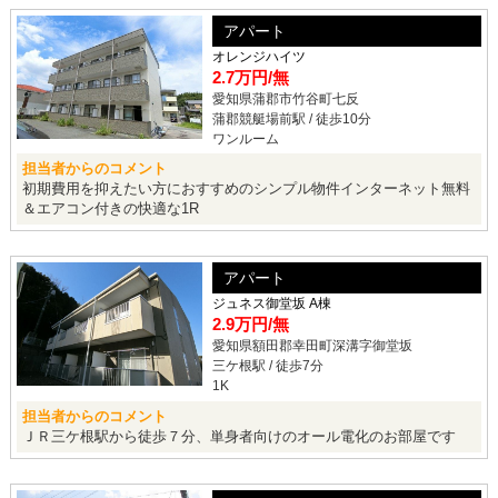
アパート
オレンジハイツ
2.7万円
/無
愛知県蒲郡市竹谷町七反
蒲郡競艇場前駅 / 徒歩10分
ワンルーム
担当者からのコメント
初期費用を抑えたい方におすすめのシンプル物件インターネット無料
＆エアコン付きの快適な1R
アパート
ジュネス御堂坂 A棟
2.9万円
/無
愛知県額田郡幸田町深溝字御堂坂
三ケ根駅 / 徒歩7分
1K
担当者からのコメント
ＪＲ三ケ根駅から徒歩７分、単身者向けのオール電化のお部屋です