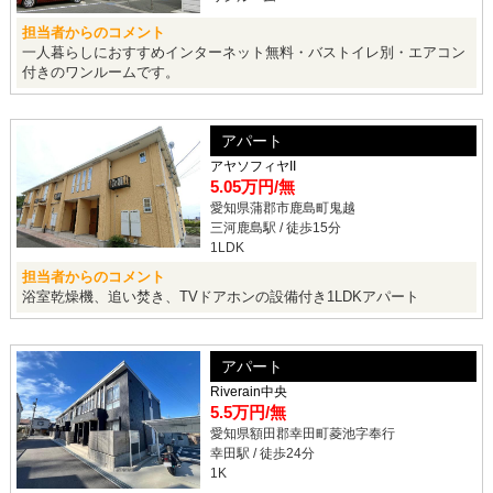
担当者からのコメント
一人暮らしにおすすめインターネット無料・バストイレ別・エアコン
付きのワンルームです。
アパート
アヤソフィヤII
5.05万円
/無
愛知県蒲郡市鹿島町鬼越
三河鹿島駅 / 徒歩15分
1LDK
担当者からのコメント
浴室乾燥機、追い焚き、TVドアホンの設備付き1LDKアパート
アパート
Riverain中央
5.5万円
/無
愛知県額田郡幸田町菱池字奉行
幸田駅 / 徒歩24分
1K