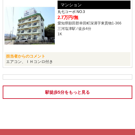
マンション
丸七コーポ NO.3
2.7万円
/無
愛知県額田郡幸田町深溝字東貫物1-366
三河塩津駅 / 徒歩4分
1K
担当者からのコメント
エアコン、ＩＨコンロ付き
駅徒歩5分をもっと見る