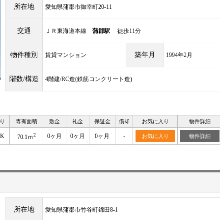
所在地
愛知県蒲郡市御幸町20-11
交通
ＪＲ東海道本線
蒲郡駅
徒歩11分
物件種別
築年月
賃貸マンション
1994年2月
階数/構造
4階建/RC造(鉄筋コンクリート造)
り
専有面積
敷金
礼金
保証金
償却
お気に入り
物件詳細
2
DK
0ヶ月
0ヶ月
0ヶ月
-
お気に入り
物件詳細
70.1ｍ
所在地
愛知県蒲郡市竹谷町錦田8-1