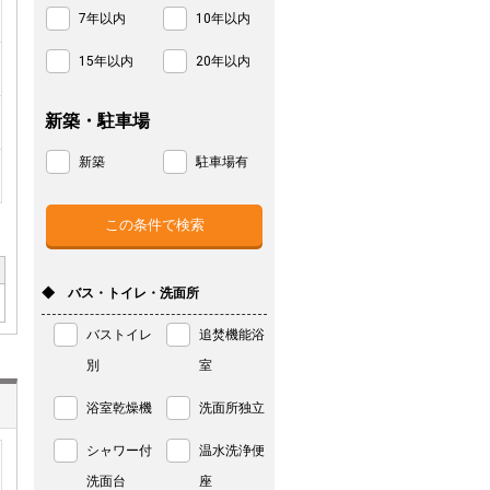
7年以内
10年以内
15年以内
20年以内
新築・駐車場
新築
駐車場有
◆ バス・トイレ・洗面所
バストイレ
追焚機能浴
別
室
浴室乾燥機
洗面所独立
シャワー付
温水洗浄便
洗面台
座