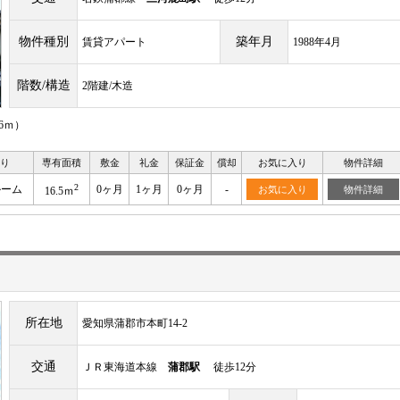
物件種別
築年月
賃貸アパート
1988年4月
階数/構造
2階建/木造
6ｍ）
り
専有面積
敷金
礼金
保証金
償却
お気に入り
物件詳細
2
ルーム
0ヶ月
1ヶ月
0ヶ月
-
お気に入り
物件詳細
16.5ｍ
所在地
愛知県蒲郡市本町14-2
交通
ＪＲ東海道本線
蒲郡駅
徒歩12分