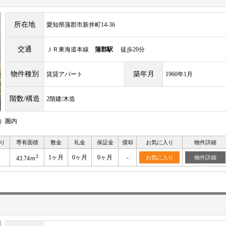
所在地
愛知県蒲郡市新井町14-36
交通
ＪＲ東海道本線
蒲郡駅
徒歩20分
物件種別
築年月
賃貸アパート
1960年1月
階数/構造
2階建/木造
ｍ）圏内
り
専有面積
敷金
礼金
保証金
償却
お気に入り
物件詳細
2
K
1ヶ月
0ヶ月
0ヶ月
-
お気に入り
物件詳細
43.74ｍ