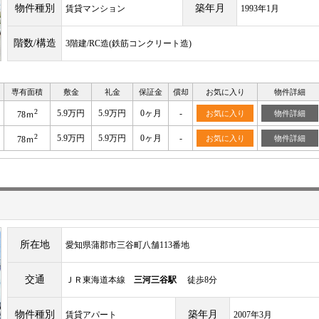
物件種別
築年月
賃貸マンション
1993年1月
階数/構造
3階建/RC造(鉄筋コンクリート造)
専有面積
敷金
礼金
保証金
償却
お気に入り
物件詳細
2
5.9万円
5.9万円
0ヶ月
-
お気に入り
物件詳細
78ｍ
2
5.9万円
5.9万円
0ヶ月
-
お気に入り
物件詳細
78ｍ
所在地
愛知県蒲郡市三谷町八舗113番地
交通
ＪＲ東海道本線
三河三谷駅
徒歩8分
物件種別
築年月
賃貸アパート
2007年3月