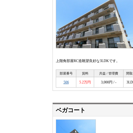
上階角部屋RC造眺望良好な3LDKです。
部屋番号
賃料
共益 / 管理費
間取
506
5.2万円
3,000円 / -
3L
ベガコート