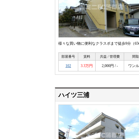
様々な買い物に便利なクラスポまで徒歩9分（65
部屋番号
賃料
共益 / 管理費
間取
102
3.3万円
2,000円 / -
ワン
ハイツ三浦