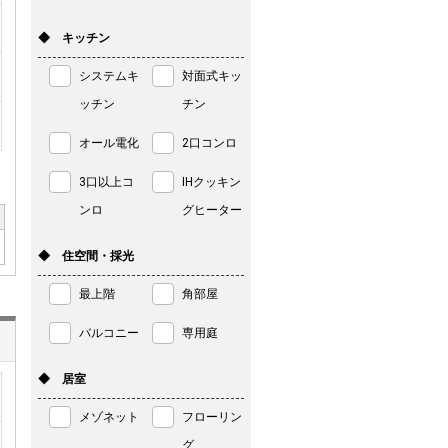
◆ キッチン
システムキ
対面式キッ
ッチン
チン
オール電化
2口コンロ
3口以上コ
IHクッキン
ンロ
グヒーター
◆ 住空間・採光
最上階
角部屋
バルコニー
専用庭
◆ 居室
メゾネット
フローリン
グ