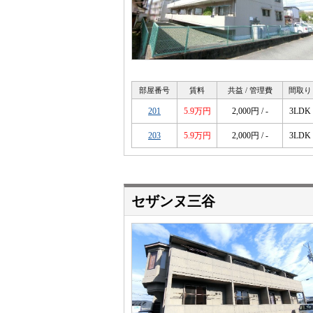
部屋番号
賃料
共益 / 管理費
間取り
201
5.9万円
2,000円 / -
3LDK
203
5.9万円
2,000円 / -
3LDK
セザンヌ三谷