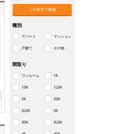
種別
アパート
マンション
戸建て
その他
間取り
ワンルーム
1K
1DK
1LDK
2K
2DK
2LDK
3K
3DK
3LDK