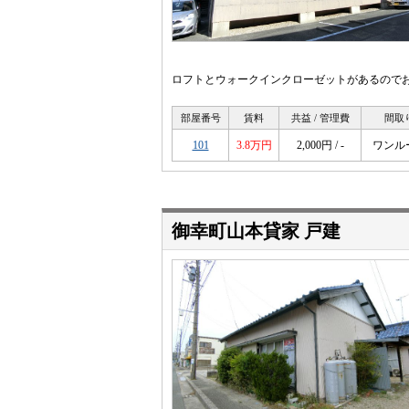
ロフトとウォークインクローゼットがあるので
部屋番号
賃料
共益 / 管理費
間取
101
3.8万円
2,000円 / -
ワンル
御幸町山本貸家 戸建