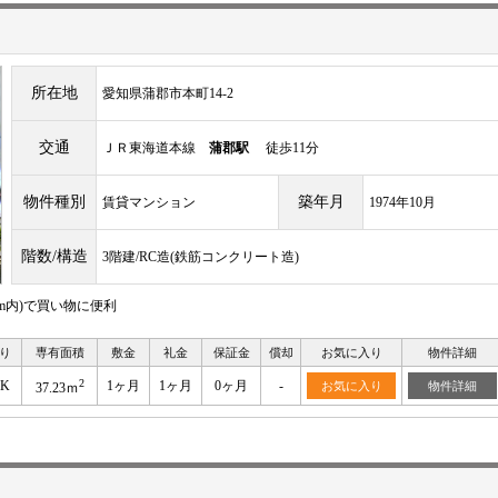
所在地
愛知県蒲郡市本町14-2
交通
ＪＲ東海道本線
蒲郡駅
徒歩11分
物件種別
築年月
賃貸マンション
1974年10月
階数/構造
3階建/RC造(鉄筋コンクリート造)
m内)で買い物に便利
り
専有面積
敷金
礼金
保証金
償却
お気に入り
物件詳細
2
DK
1ヶ月
1ヶ月
0ヶ月
-
お気に入り
物件詳細
37.23ｍ