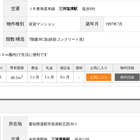
交通
ＪＲ東海道本線
三河塩津駅
徒歩8分
物件種別
築年月
賃貸マンション
1997年7月
階数/構造
7階建/RC造(鉄筋コンクリート造)
０ｍ圏内)で生活に便利です
り
専有面積
敷金
礼金
保証金
償却
お気に入り
物件詳細
2
K
1ヶ月
1ヶ月
0ヶ月
-
お気に入り
物件詳細
60.5ｍ
所在地
愛知県蒲郡市形原町広田30-1
交通
名鉄蒲郡線
三河鹿島駅
徒歩12分