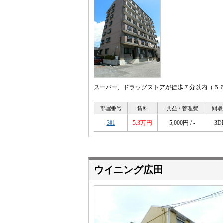
スーパー、ドラッグストアが徒歩７分以内（５６
部屋番号
賃料
共益 / 管理費
間取
301
5.3万円
5,000円 / -
3D
ウイニング広田