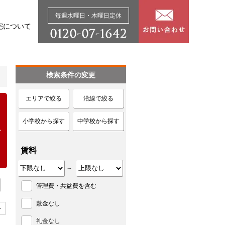
毎週水曜日・木曜日定休
宅について
検索条件の変更
エリアで絞る
沿線で絞る
小学校から探す
中学校から探す
賃料
～
管理費・共益費を含む
敷金なし
>
礼金なし