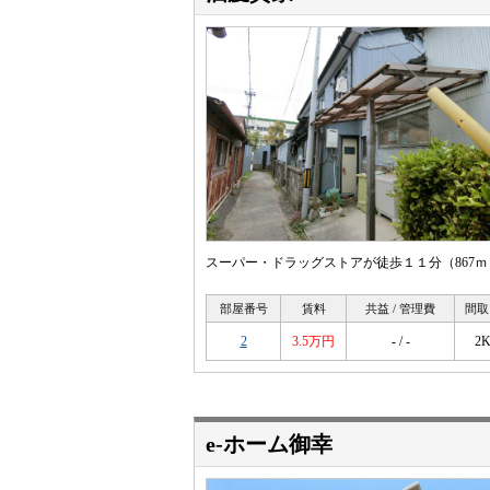
スーパー・ドラッグストアが徒歩１１分（867
部屋番号
賃料
共益 / 管理費
間取
2
3.5万円
- / -
2
e-ホーム御幸