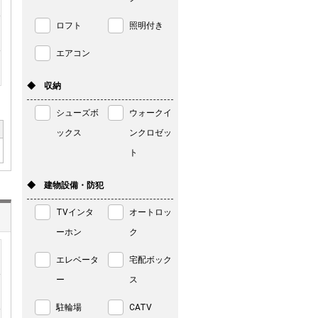
ロフト
照明付き
エアコン
◆ 収納
シューズボ
ウォークイ
ックス
ンクロゼッ
ト
◆ 建物設備・防犯
TVインタ
オートロッ
ーホン
ク
エレベータ
宅配ボック
ー
ス
駐輪場
CATV