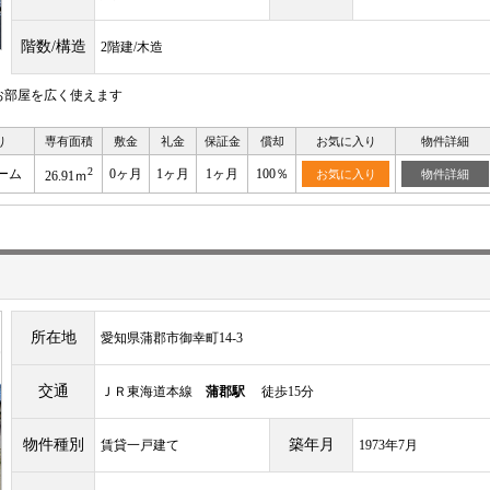
階数/構造
2階建/木造
お部屋を広く使えます
り
専有面積
敷金
礼金
保証金
償却
お気に入り
物件詳細
2
ーム
0ヶ月
1ヶ月
1ヶ月
100％
お気に入り
物件詳細
26.91ｍ
所在地
愛知県蒲郡市御幸町14-3
交通
ＪＲ東海道本線
蒲郡駅
徒歩15分
物件種別
築年月
賃貸一戸建て
1973年7月