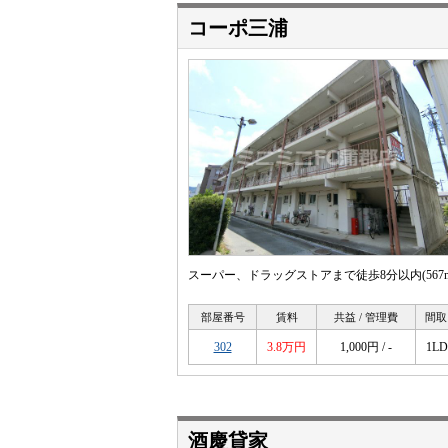
コーポ三浦
スーパー、ドラッグストアまで徒歩8分以内(567
部屋番号
賃料
共益 / 管理費
間取
302
3.8万円
1,000円 / -
1L
酒慶貸家