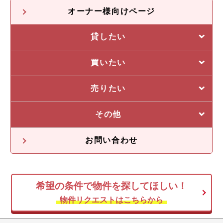
オーナー様向けページ
貸したい
選ばれる5つの理由
買いたい
管理システム
私たちの5つの強み
売りたい
収益物件一覧
売却に強い5つの理由
その他
不動産投資の流れ
不動産無料査定
オーナー様の声
お問い合わせ
オーナー様向け情報
希望の条件で物件を探してほしい！
空き家
物件リクエストはこちらから