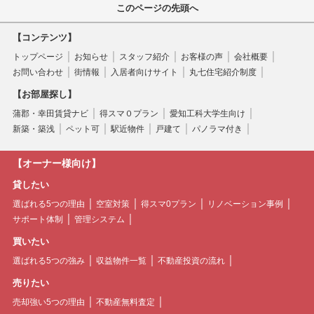
このページの先頭へ
【コンテンツ】
トップページ
お知らせ
スタッフ紹介
お客様の声
会社概要
お問い合わせ
街情報
入居者向けサイト
丸七住宅紹介制度
【お部屋探し】
蒲郡・幸田賃貸ナビ
得スマ０プラン
愛知工科大学生向け
新築・築浅
ペット可
駅近物件
戸建て
パノラマ付き
【オーナー様向け】
貸したい
選ばれる5つの理由
空室対策
得スマ0プラン
リノベーション事例
サポート体制
管理システム
買いたい
選ばれる5つの強み
収益物件一覧
不動産投資の流れ
売りたい
売却強い5つの理由
不動産無料査定