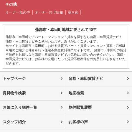
その他
オーナー様の声
オーナー向け情報
空き家
蒲郡市・幸田町地域に愛されて40年
蒲郡市・幸田町でアパート・マンション・貸家を探すなら蒲郡・幸田賃貸ナビ！
蒲郡・幸田賃貸ナビをご利用いただき、ありがとうございます。
当サイトは蒲郡市・幸田町における賃貸アパート・賃貸マンション・貸家・月極駐
車場のご紹介と仲介を行う住宅不動産賃貸専門サイトです。 蒲郡市・幸田町の賃貸
不動産をお探しなら蒲郡・幸田賃貸ナビでお気軽にお問い合わせください。 蒲郡・
幸田賃貸ナビでは、お客様の立場にたって賃貸不動産仲介のお手伝いをさせていた
だきます。
トップページ
蒲郡・幸田賃貸ナビ
賃貸物件検索
地図検索
お気に入り物件一覧
物件閲覧履歴
スタッフ紹介
お客様の声