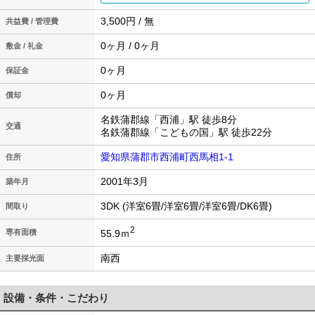
3,500円 / 無
共益費 / 管理費
0ヶ月 / 0ヶ月
敷金 / 礼金
0ヶ月
保証金
0ヶ月
償却
名鉄蒲郡線「西浦」駅 徒歩8分
交通
名鉄蒲郡線「こどもの国」駅 徒歩22分
愛知県蒲郡市西浦町西馬相1-1
住所
2001年3月
築年月
3DK (洋室6畳/洋室6畳/洋室6畳/DK6畳)
間取り
2
55.9ｍ
専有面積
南西
主要採光面
設備・条件・こだわり