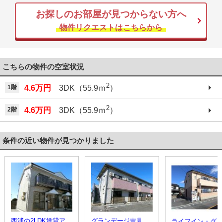
お探しのお部屋が見つからない方へ
物件リクエストはこちらから
こちらの物件の空室状況
2
1階
4.6万円
3DK（55.9ｍ
）
2
2階
4.6万円
3DK（55.9ｍ
）
条件の近い物件が見つかりました
西浦の2LDK賃貸アパート
グランデージ吉見