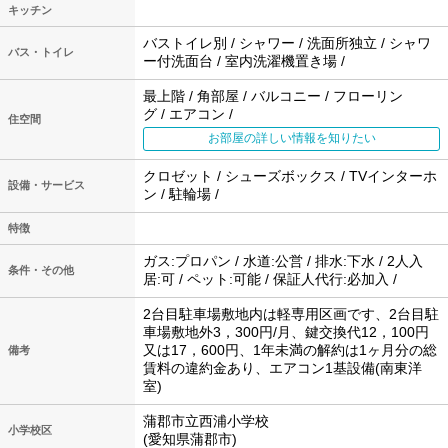
キッチン
バストイレ別 / シャワー / 洗面所独立 / シャワ
バス・トイレ
ー付洗面台 / 室内洗濯機置き場 /
最上階 / 角部屋 / バルコニー / フローリン
グ / エアコン /
住空間
お部屋の詳しい情報を知りたい
クロゼット / シューズボックス / TVインターホ
設備・サービス
ン / 駐輪場 /
特徴
ガス:プロパン / 水道:公営 / 排水:下水 / 2人入
条件・その他
居:可 / ペット:可能 / 保証人代行:必加入 /
2台目駐車場敷地内は軽専用区画です、2台目駐
車場敷地外3，300円/月、鍵交換代12，100円
又は17，600円、1年未満の解約は1ヶ月分の総
備考
賃料の違約金あり、エアコン1基設備(南東洋
室)
蒲郡市立西浦小学校
小学校区
(愛知県蒲郡市)