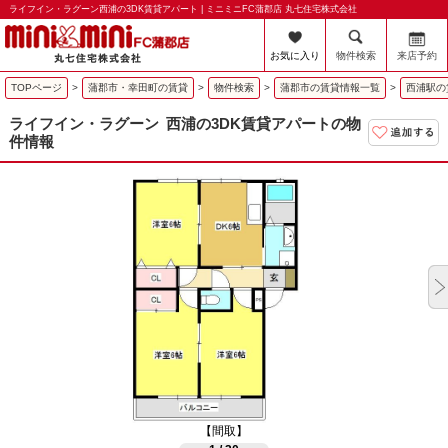
ライフイン・ラグーン西浦の3DK賃貸アパート | ミニミニFC蒲郡店 丸七住宅株式会社
お気に入り
物件検索
来店予約
TOPページ
>
蒲郡市・幸田町の賃貸
>
物件検索
>
蒲郡市の賃貸情報一覧
>
西浦駅の
ライフイン・ラグーン
西浦の3DK賃貸アパートの物
件情報
【間取】