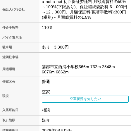
a-net a-net 初回保証委託料:月額総賃料の50%
～100%(下限あり)、保証継続委託料:6，000円
保証人代行会社
～12，000円、月額保証料(振替手数料):300円
(税別)～月額総賃料の1.5%
110％
仲介手数料
バイク置き場
あり 3,300円
駐車場
近隣駐車場
蒲郡市立西浦小学校366m 732m 2548m
周辺環境
6676m 6862m
普通
借家区分
空家
現況
空室状況を知りたい
相談
入居可能日
媒介
取引態様
2026年08月08日
情報更新日