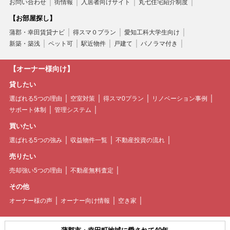
お問い合わせ
街情報
入居者向けサイト
丸七住宅紹介制度
【お部屋探し】
蒲郡・幸田賃貸ナビ
得スマ０プラン
愛知工科大学生向け
新築・築浅
ペット可
駅近物件
戸建て
パノラマ付き
【オーナー様向け】
貸したい
選ばれる5つの理由
空室対策
得スマ0プラン
リノベーション事例
サポート体制
管理システム
買いたい
選ばれる5つの強み
収益物件一覧
不動産投資の流れ
売りたい
売却強い5つの理由
不動産無料査定
その他
オーナー様の声
オーナー向け情報
空き家