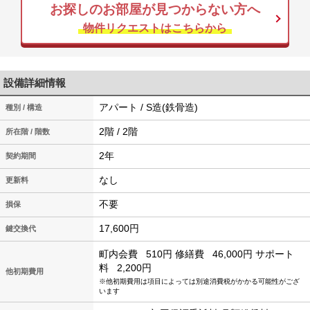
お探しのお部屋が見つからない方へ
物件リクエストはこちらから
設備詳細情報
アパート / S造(鉄骨造)
種別 / 構造
2階 / 2階
所在階 / 階数
2年
契約期間
なし
更新料
不要
損保
17,600円
鍵交換代
町内会費
510円
修繕費
46,000円
サポート
料
2,200円
他初期費用
※他初期費用は項目によっては別途消費税がかかる可能性がござ
います