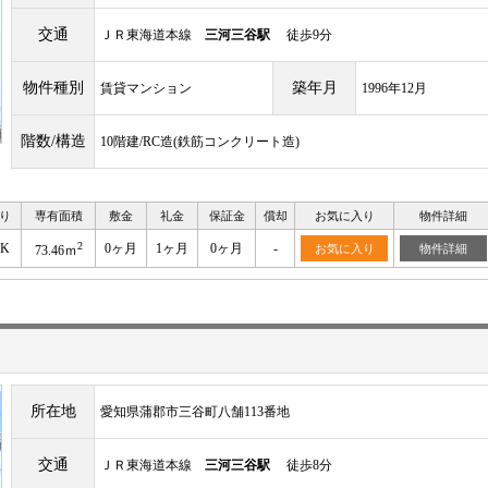
交通
ＪＲ東海道本線
三河三谷駅
徒歩9分
物件種別
築年月
賃貸マンション
1996年12月
階数/構造
10階建/RC造(鉄筋コンクリート造)
り
専有面積
敷金
礼金
保証金
償却
お気に入り
物件詳細
2
DK
0ヶ月
1ヶ月
0ヶ月
-
お気に入り
物件詳細
73.46ｍ
所在地
愛知県蒲郡市三谷町八舗113番地
交通
ＪＲ東海道本線
三河三谷駅
徒歩8分