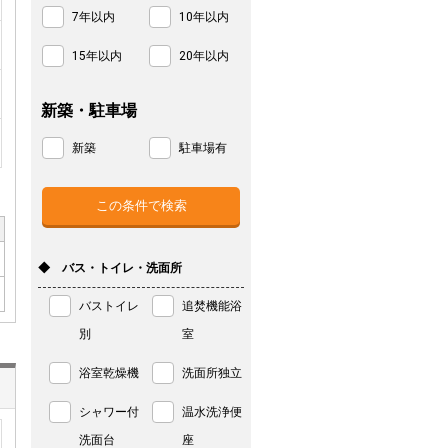
7年以内
10年以内
15年以内
20年以内
新築・駐車場
新築
駐車場有
◆ バス・トイレ・洗面所
バストイレ
追焚機能浴
別
室
浴室乾燥機
洗面所独立
シャワー付
温水洗浄便
洗面台
座