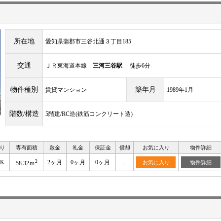
所在地
愛知県蒲郡市三谷北通３丁目185
交通
ＪＲ東海道本線
三河三谷駅
徒歩6分
物件種別
築年月
賃貸マンション
1989年1月
階数/構造
5階建/RC造(鉄筋コンクリート造)
り
専有面積
敷金
礼金
保証金
償却
お気に入り
物件詳細
2
DK
2ヶ月
0ヶ月
0ヶ月
-
お気に入り
物件詳細
58.32ｍ