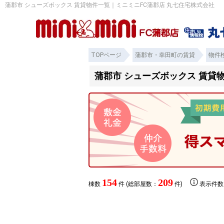
蒲郡市 シューズボックス 賃貸物件一覧｜ミニミニFC蒲郡店 丸七住宅株式会社
TOPページ
蒲郡市・幸田町の賃貸
物件
蒲郡市 シューズボックス 賃貸
154
209
棟数
件 (総部屋数：
件)
表示件