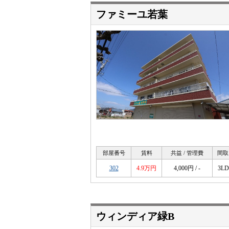
ファミーユ若葉
部屋番号
賃料
共益 / 管理費
間取
302
4.9万円
4,000円 / -
3L
ウィンディア緑B