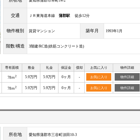
所在地
愛知県蒲郡市本町14-2
交通
ＪＲ東海道本線
蒲郡駅
徒歩12分
物件種別
築年月
賃貸マンション
1993年1月
階数/構造
3階建/RC造(鉄筋コンクリート造)
専有面積
敷金
礼金
保証金
償却
お気に入り
物件詳細
2
5.9万円
5.9万円
0ヶ月
-
お気に入り
物件詳細
78ｍ
2
5.9万円
5.9万円
0ヶ月
-
お気に入り
物件詳細
78ｍ
所在地
愛知県蒲郡市三谷町須田10-3