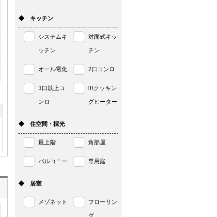
◆ キッチン
システムキ
対面式キッ
ッチン
チン
オール電化
2口コンロ
3口以上コ
IHクッキン
ンロ
グヒーター
◆ 住空間・採光
最上階
角部屋
バルコニー
専用庭
◆ 居室
メゾネット
フローリン
グ