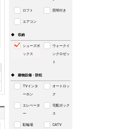
ロフト
照明付き
エアコン
◆ 収納
シューズボ
ウォークイ
ックス
ンクロゼッ
ト
◆ 建物設備・防犯
TVインタ
オートロッ
ーホン
ク
エレベータ
宅配ボック
ー
ス
駐輪場
CATV