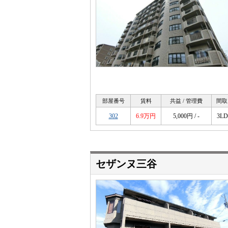
部屋番号
賃料
共益 / 管理費
間取
302
6.9万円
5,000円 / -
3L
セザンヌ三谷