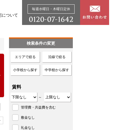
毎週水曜日・木曜日定休
宅について
検索条件の変更
エリアで絞る
沿線で絞る
小学校から探す
中学校から探す
賃料
～
管理費・共益費を含む
敷金なし
>
礼金なし