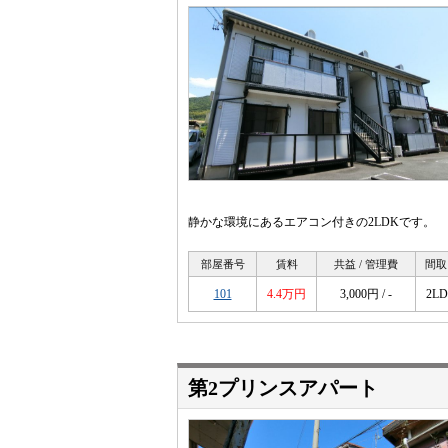
静かな環境にあるエアコン付きの2LDKです。
部屋番号
賃料
共益 / 管理費
間取
101
4.4万円
3,000円 / -
2L
第2プリンスアパート