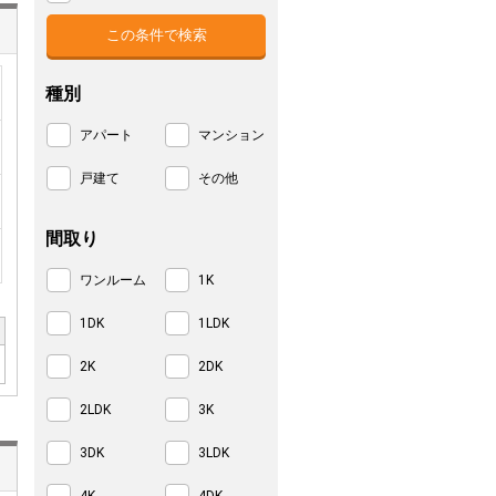
種別
アパート
マンション
戸建て
その他
間取り
ワンルーム
1K
1DK
1LDK
2K
2DK
2LDK
3K
3DK
3LDK