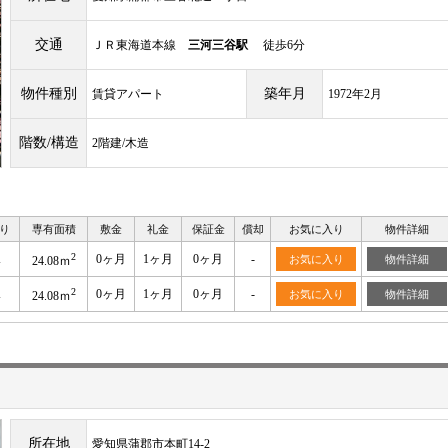
交通
ＪＲ東海道本線
三河三谷駅
徒歩6分
物件種別
築年月
賃貸アパート
1972年2月
階数/構造
2階建/木造
り
専有面積
敷金
礼金
保証金
償却
お気に入り
物件詳細
2
K
0ヶ月
1ヶ月
0ヶ月
-
お気に入り
物件詳細
24.08ｍ
2
K
0ヶ月
1ヶ月
0ヶ月
-
お気に入り
物件詳細
24.08ｍ
所在地
愛知県蒲郡市本町14-2