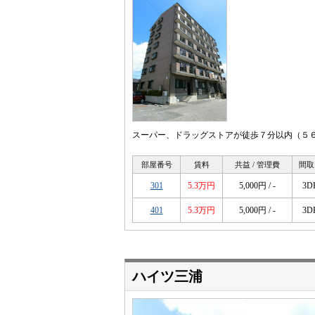
スーパー、ドラッグストアが徒歩７分以内（５６
部屋番号
賃料
共益 / 管理費
間取
301
5.3万円
5,000円 / -
3D
401
5.3万円
5,000円 / -
3D
ハイツ三浦