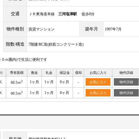
交通
ＪＲ東海道本線
三河塩津駅
徒歩8分
物件種別
築年月
賃貸マンション
1997年7月
階数/構造
7階建/RC造(鉄筋コンクリート造)
０ｍ圏内)で生活に便利です
り
専有面積
敷金
礼金
保証金
償却
お気に入り
物件詳細
2
K
1ヶ月
1ヶ月
0ヶ月
-
お気に入り
物件詳細
60.5ｍ
2
K
1ヶ月
1ヶ月
0ヶ月
-
お気に入り
物件詳細
60.5ｍ