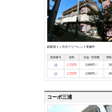
総家賃１ヶ月分フリーレント実施中
部屋番号
賃料
共益 / 管理費
間取
16
2.3万円
3,000円 / -
2
15
2.3万円
3,000円 / -
2
コーポ三浦