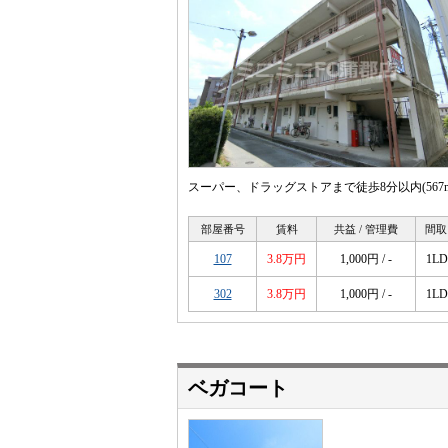
スーパー、ドラッグストアまで徒歩8分以内(567
部屋番号
賃料
共益 / 管理費
間取
107
3.8万円
1,000円 / -
1L
302
3.8万円
1,000円 / -
1L
ベガコート