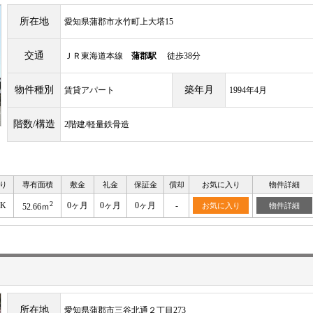
所在地
愛知県蒲郡市水竹町上大塔15
交通
ＪＲ東海道本線
蒲郡駅
徒歩38分
物件種別
築年月
賃貸アパート
1994年4月
階数/構造
2階建/軽量鉄骨造
り
専有面積
敷金
礼金
保証金
償却
お気に入り
物件詳細
2
DK
0ヶ月
0ヶ月
0ヶ月
-
お気に入り
物件詳細
52.66ｍ
所在地
愛知県蒲郡市三谷北通２丁目273