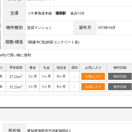
交通
ＪＲ東海道本線
蒲郡駅
徒歩11分
物件種別
築年月
賃貸マンション
1974年10月
階数/構造
3階建/RC造(鉄筋コンクリート造)
m内)で買い物に便利
り
専有面積
敷金
礼金
保証金
償却
お気に入り
物件詳細
2
DK
1ヶ月
1ヶ月
0ヶ月
-
お気に入り
物件詳細
37.23ｍ
2
DK
1ヶ月
1ヶ月
0ヶ月
-
お気に入り
物件詳細
37.23ｍ
所在地
愛知県蒲郡市竹谷町錦田8-1