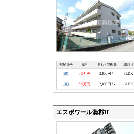
部屋番号
賃料
共益 / 管理費
間取り
201
5.9万円
2,000円 / -
3LDK
203
5.9万円
2,000円 / -
3LDK
エスポワール蒲郡II