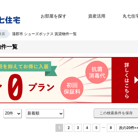
お部屋を探す
資産活用
丸七住
検索
蒲郡市 シューズボックス 賃貸物件一覧
物件一覧
この検索条件を保存
数
...
1
2
3
4
5
8
次の20件>