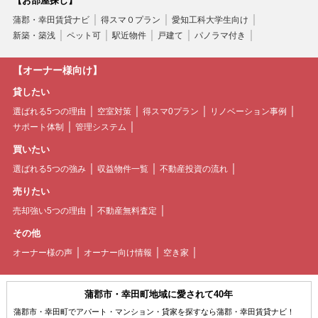
【お部屋探し】
蒲郡・幸田賃貸ナビ
得スマ０プラン
愛知工科大学生向け
新築・築浅
ペット可
駅近物件
戸建て
パノラマ付き
【オーナー様向け】
貸したい
選ばれる5つの理由
空室対策
得スマ0プラン
リノベーション事例
サポート体制
管理システム
買いたい
選ばれる5つの強み
収益物件一覧
不動産投資の流れ
売りたい
売却強い5つの理由
不動産無料査定
その他
オーナー様の声
オーナー向け情報
空き家
蒲郡市・幸田町地域に愛されて40年
蒲郡市・幸田町でアパート・マンション・貸家を探すなら蒲郡・幸田賃貸ナビ！