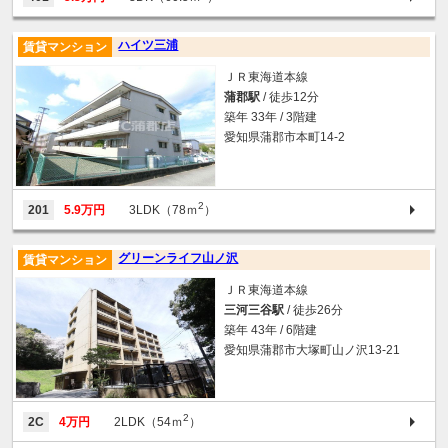
ハイツ三浦
賃貸マンション
ＪＲ東海道本線
蒲郡駅
/ 徒歩12分
築年 33年 / 3階建
愛知県蒲郡市本町14-2
2
201
5.9万円
3LDK（78ｍ
）
グリーンライフ山ノ沢
賃貸マンション
ＪＲ東海道本線
三河三谷駅
/ 徒歩26分
築年 43年 / 6階建
愛知県蒲郡市大塚町山ノ沢13-21
2
2C
4万円
2LDK（54ｍ
）