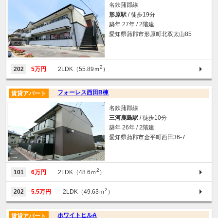
名鉄蒲郡線
形原駅
/ 徒歩19分
築年 27年 / 2階建
愛知県蒲郡市形原町北双太山85
2
202
5万円
2LDK（55.89ｍ
）
フォーレス西田B棟
賃貸アパート
名鉄蒲郡線
三河鹿島駅
/ 徒歩10分
築年 26年 / 2階建
愛知県蒲郡市金平町西田36-7
2
101
6万円
2LDK（48.6ｍ
）
2
202
5.5万円
2LDK（49.63ｍ
）
ホワイトヒルA
賃貸アパート