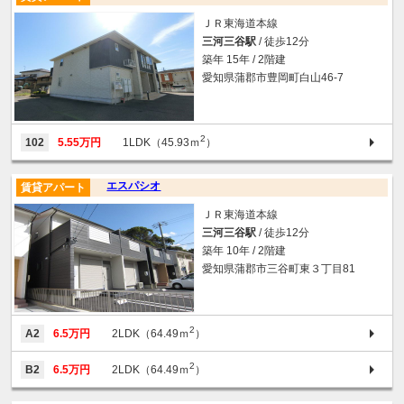
ＪＲ東海道本線
三河三谷駅
/ 徒歩12分
築年 15年 / 2階建
愛知県蒲郡市豊岡町白山46-7
2
102
5.55万円
1LDK（45.93ｍ
）
エスパシオ
賃貸アパート
ＪＲ東海道本線
三河三谷駅
/ 徒歩12分
築年 10年 / 2階建
愛知県蒲郡市三谷町東３丁目81
2
A2
6.5万円
2LDK（64.49ｍ
）
2
B2
6.5万円
2LDK（64.49ｍ
）