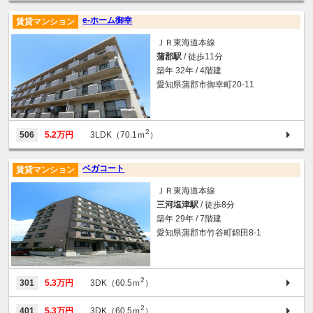
e-ホーム御幸
賃貸マンション
ＪＲ東海道本線
蒲郡駅
/ 徒歩11分
築年 32年 / 4階建
愛知県蒲郡市御幸町20-11
2
506
5.2万円
3LDK（70.1ｍ
）
ベガコート
賃貸マンション
ＪＲ東海道本線
三河塩津駅
/ 徒歩8分
築年 29年 / 7階建
愛知県蒲郡市竹谷町錦田8-1
2
301
5.3万円
3DK（60.5ｍ
）
2
401
5.3万円
3DK（60.5ｍ
）