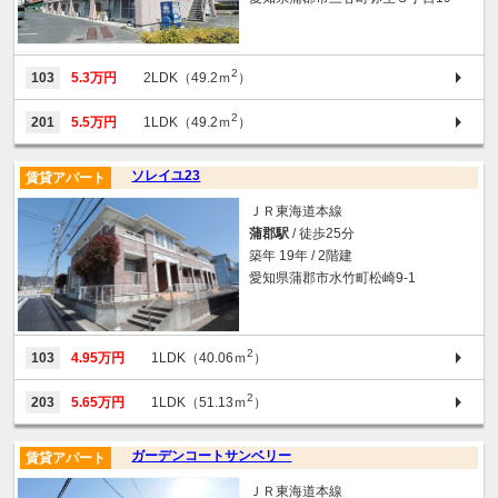
2
103
5.3万円
2LDK（49.2ｍ
）
2
201
5.5万円
1LDK（49.2ｍ
）
ソレイユ23
賃貸アパート
ＪＲ東海道本線
蒲郡駅
/ 徒歩25分
築年 19年 / 2階建
愛知県蒲郡市水竹町松崎9-1
2
103
4.95万円
1LDK（40.06ｍ
）
2
203
5.65万円
1LDK（51.13ｍ
）
ガーデンコートサンベリー
賃貸アパート
ＪＲ東海道本線