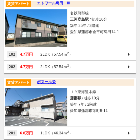
エトワール烏田 III
賃貸アパート
名鉄蒲郡線
三河鹿島駅
/ 徒歩16分
築年 25年 / 2階建
愛知県蒲郡市金平町烏田14-1
2
102
4.7万円
2LDK（57.54ｍ
）
2
202
4.7万円
2LDK（57.54ｍ
）
ボヌール栄
賃貸アパート
ＪＲ東海道本線
蒲郡駅
/ 徒歩10分
築年 7年 / 2階建
愛知県蒲郡市栄町9-11
2
201
6.8万円
1LDK（46.34ｍ
）