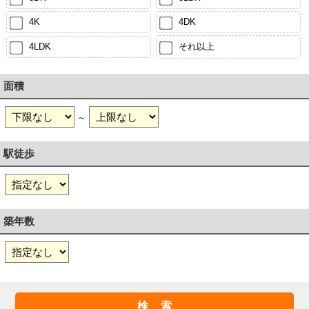
4K
4DK
4LDK
それ以上
面積
～
駅徒歩
築年数