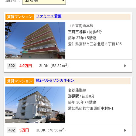
並び順 ：
ファミーユ若葉
賃貸マンション
ＪＲ東海道本線
三河三谷駅
/ 徒歩6分
築年 37年 / 5階建
愛知県蒲郡市三谷北通３丁目185
2
302
4.9万円
3LDK（58.32ｍ
）
第2ベルセゾンカネセン
賃貸マンション
名鉄蒲郡線
形原駅
/ 徒歩8分
築年 36年 / 4階建
愛知県蒲郡市形原町中村9-1
2
402
5万円
3LDK（78.56ｍ
）