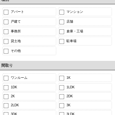
アパート
マンション
戸建て
店舗
事務所
倉庫・工場
貸土地
駐車場
その他
間取り
ワンルーム
1K
1DK
1LDK
2K
2DK
2LDK
3K
3DK
3LDK