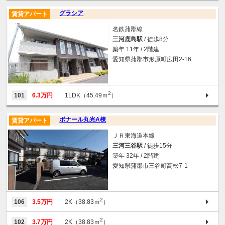
グラシア
賃貸アパート
名鉄蒲郡線
三河鹿島駅
/ 徒歩8分
築年 11年 / 2階建
愛知県蒲郡市形原町広田2-16
2
101
6.3万円
1LDK（45.49ｍ
）
ボナール丸光A棟
賃貸アパート
ＪＲ東海道本線
三河三谷駅
/ 徒歩15分
築年 32年 / 2階建
愛知県蒲郡市三谷町高松7-1
2
106
3.5万円
2K（38.83ｍ
）
2
102
3.7万円
2K（38.83ｍ
）