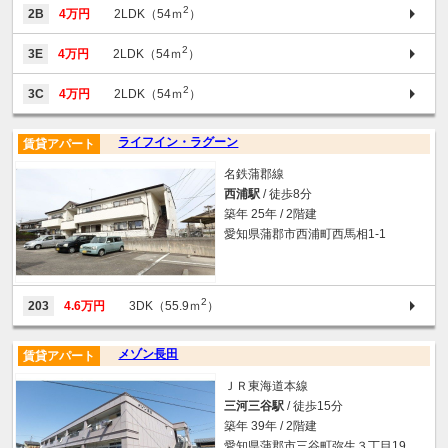
2
2B
4万円
2LDK（54ｍ
）
2
3E
4万円
2LDK（54ｍ
）
2
3C
4万円
2LDK（54ｍ
）
ライフイン・ラグーン
賃貸アパート
名鉄蒲郡線
西浦駅
/ 徒歩8分
築年 25年 / 2階建
愛知県蒲郡市西浦町西馬相1-1
2
203
4.6万円
3DK（55.9ｍ
）
メゾン長田
賃貸アパート
ＪＲ東海道本線
三河三谷駅
/ 徒歩15分
築年 39年 / 2階建
愛知県蒲郡市三谷町弥生３丁目19