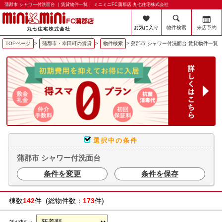
蒲郡市 シャワー付洗面台 ｜賃貸物件一覧｜ ミニミニFC蒲郡店 丸七住宅株式会社
お気に入り
物件検索
来店予約
TOPページ
>
蒲郡市・幸田町の賃貸
>
物件検索
>
蒲郡市 シャワー付洗面台 賃貸物件一覧
選択中の条件
蒲郡市 シャワー付洗面台
条件を変更
条件を保存
棟数
142
件 (総物件数：
173
件)