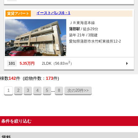
イーストパレス6・1
賃貸アパート
ＪＲ東海道本線
蒲郡駅
/ 徒歩29分
築年 21年 / 3階建
愛知県蒲郡市水竹町東後所12-2
2
101
5.35万円
2LDK（56.83ｍ
）
棟数
142
件 (総物件数：
173
件)
...
1
2
3
4
5
8
次の20件>>
条件を絞り込む
賃料