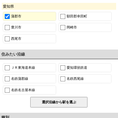
愛知県
蒲郡市
額田郡幸田町
豊川市
岡崎市
西尾市
住みたい沿線
ＪＲ東海道本線
愛知環状鉄道
名鉄蒲郡線
名鉄西尾線
名鉄名古屋本線
種別