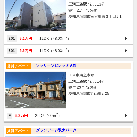
三河三谷駅
/ 徒歩13分
築年 21年 / 3階建
愛知県蒲郡市三谷町東３丁目1-1
2
201
5.1万円
1LDK（48.03ｍ
）
2
301
5.5万円
1LDK（48.03ｍ
）
ソッリーゾビレッタ A館
賃貸アパート
ＪＲ東海道本線
三河三谷駅
/ 徒歩14分
築年 23年 / 2階建
愛知県蒲郡市丸山町2-25
2
F
5.2万円
2LDK（60ｍ
）
グランデージ双太パーク
賃貸アパート