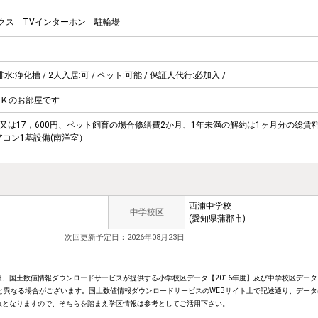
クス
TVインターホン
駐輪場
排水:浄化槽 / 2人入居:可 / ペット:可能 / 保証人代行:必加入 /
Ｋのお部屋です
円又は17，600円、ペット飼育の場合修繕費2か月、1年未満の解約は1ヶ月分の総賃
アコン1基設備(南洋室）
西浦中学校
中学校区
(愛知県蒲郡市)
次回更新予定日：2026年08月23日
、国土数値情報ダウンロードサービスが提供する小学校区データ【2016年度】及び中学校区データ【
と異なる場合がございます。国土数値情報ダウンロードサービスのWEBサイト上で記述通り、データ
象となりますので、そちらを踏まえ学区情報は参考としてご活用下さい。