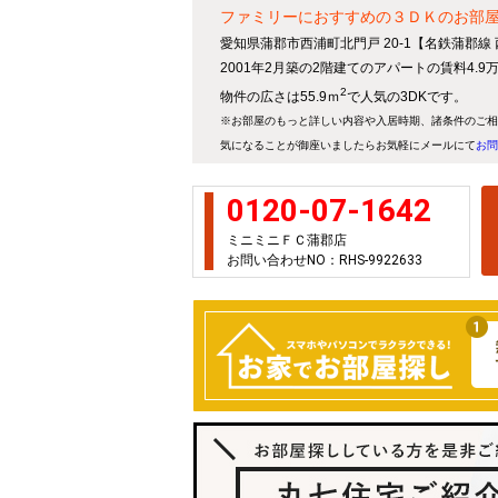
ファミリーにおすすめの３ＤＫのお部
愛知県蒲郡市西浦町北門戸 20-1【名鉄蒲郡線
2001年2月築の2階建てのアパートの賃料4.
2
物件の広さは55.9ｍ
で人気の3DKです。
※お部屋のもっと詳しい内容や入居時期、諸条件のご相
気になることが御座いましたらお気軽にメールにて
お問
0120-07-1642
ミニミニＦＣ蒲郡店
お問い合わせNO：RHS-9922633