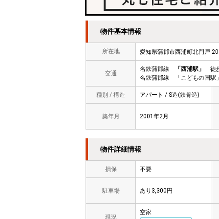
物件基本情報
所在地
愛知県蒲郡市西浦町北門戸 2
名鉄蒲郡線
「西浦駅」
徒歩
交通
名鉄蒲郡線 「こどもの国駅」
種別 / 構造
アパート / S造(鉄骨造)
築年月
2001年2月
物件詳細情報
損保
不要
駐車場
あり3,300円
空家
現況