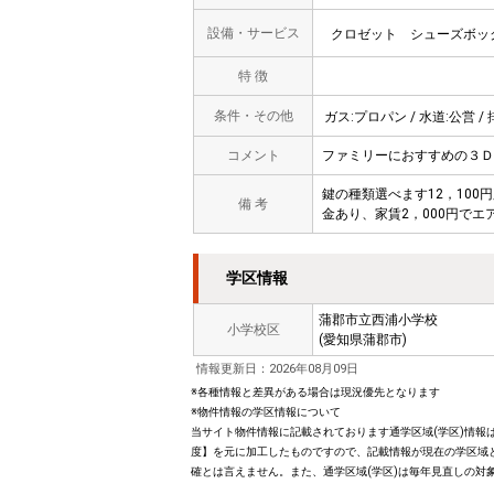
設備・サービス
クロゼット
シューズボッ
特 徴
条件・その他
ガス:プロパン / 水道:公営 / 
コメント
ファミリーにおすすめの３Ｄ
鍵の種類選べます12，100
備 考
金あり、家賃2，000円でエ
学区情報
蒲郡市立西浦小学校
小学校区
(愛知県蒲郡市)
情報更新日：2026年08月09日
※各種情報と差異がある場合は現況優先となります
※物件情報の学区情報について
当サイト物件情報に記載されております通学区域(学区)情報は
度】を元に加工したものですので、記載情報が現在の学区域
確とは言えません。また、通学区域(学区)は毎年見直しの対