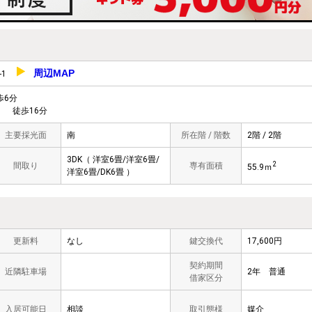
周辺MAP
0-1
6分
 徒歩16分
主要採光面
南
所在階 / 階数
2階 / 2階
3DK（ 洋室6畳/洋室6畳/
2
間取り
専有面積
55.9ｍ
洋室6畳/DK6畳 ）
更新料
なし
鍵交換代
17,600円
契約期間
近隣駐車場
2年 普通
借家区分
入居可能日
相談
取引態様
媒介