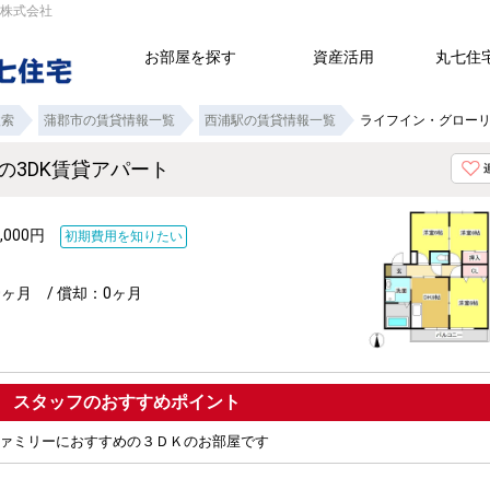
宅株式会社
お部屋を探す
資産活用
丸七住
検索
蒲郡市の賃貸情報一覧
西浦駅の賃貸情報一覧
ライフイン・グローリ
の3DK賃貸アパート
,000円
初期費用を知りたい
0ヶ月 / 償却：0ヶ月
ポイント
ァミリーにおすすめの３ＤＫのお部屋です