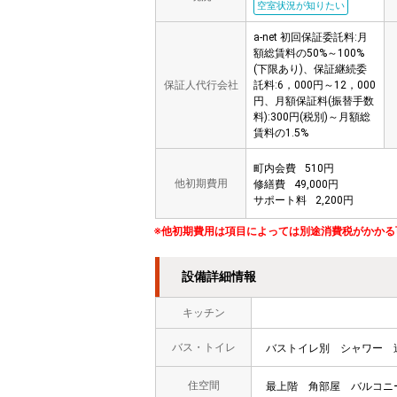
空室状況が知りたい
a-net 初回保証委託料:月
額総賃料の50%～100%
(下限あり)、保証継続委
保証人代行会社
託料:6，000円～12，000
円、月額保証料(振替手数
料):300円(税別)～月額総
賃料の1.5%
町内会費
510円
他初期費用
修繕費
49,000円
サポート料
2,200円
※他初期費用は項目によっては別途消費税がかかる
設備詳細情報
キッチン
バス・トイレ
バストイレ別
シャワー
住空間
最上階
角部屋
バルコニ