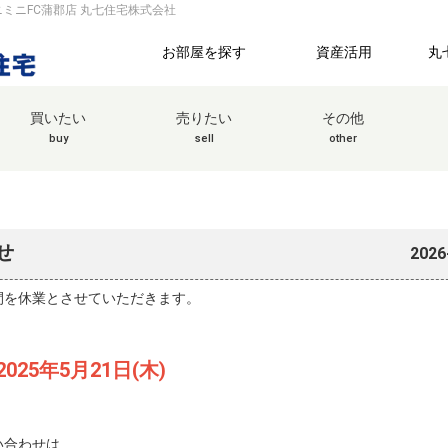
ミニFC蒲郡店 丸七住宅株式会社
お部屋を探す
資産活用
丸
買いたい
売りたい
その他
buy
sell
other
せ
2026
間を休業とさせていただきます。
025年5月21日(木)
い合わせは