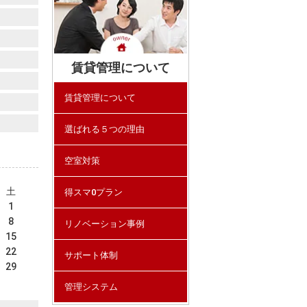
賃貸管理について
賃貸管理について
選ばれる５つの理由
空室対策
土
得スマ0プラン
1
8
リノベーション事例
15
22
サポート体制
29
管理システム