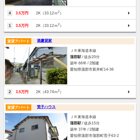
2
4
3.5万円
2K（33.12ｍ
）
2
1
3.5万円
2K（33.12ｍ
）
酒慶貸家
賃貸アパート
ＪＲ東海道本線
蒲郡駅
/ 徒歩20分
築年 66年 / 2階建
愛知県蒲郡市新井町14-36
2
2
3.5万円
2K（43.74ｍ
）
荒子ハウス
賃貸アパート
ＪＲ東海道本線
蒲郡駅
/ 徒歩15分
築年 37年 / 2階建
愛知県蒲郡市蒲郡町荒子63-2