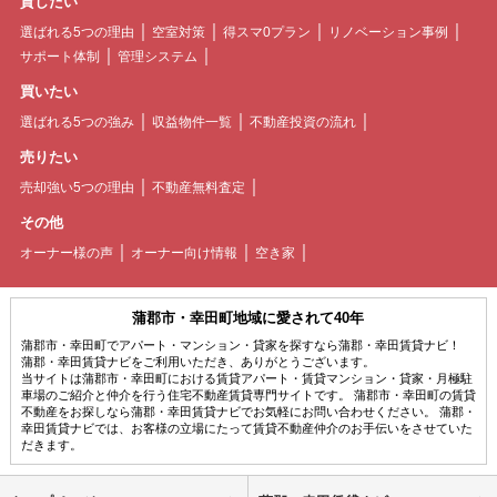
貸したい
選ばれる5つの理由
空室対策
得スマ0プラン
リノベーション事例
サポート体制
管理システム
買いたい
選ばれる5つの強み
収益物件一覧
不動産投資の流れ
売りたい
売却強い5つの理由
不動産無料査定
その他
オーナー様の声
オーナー向け情報
空き家
蒲郡市・幸田町地域に愛されて40年
蒲郡市・幸田町でアパート・マンション・貸家を探すなら蒲郡・幸田賃貸ナビ！
蒲郡・幸田賃貸ナビをご利用いただき、ありがとうございます。
当サイトは蒲郡市・幸田町における賃貸アパート・賃貸マンション・貸家・月極駐
車場のご紹介と仲介を行う住宅不動産賃貸専門サイトです。 蒲郡市・幸田町の賃貸
不動産をお探しなら蒲郡・幸田賃貸ナビでお気軽にお問い合わせください。 蒲郡・
幸田賃貸ナビでは、お客様の立場にたって賃貸不動産仲介のお手伝いをさせていた
だきます。