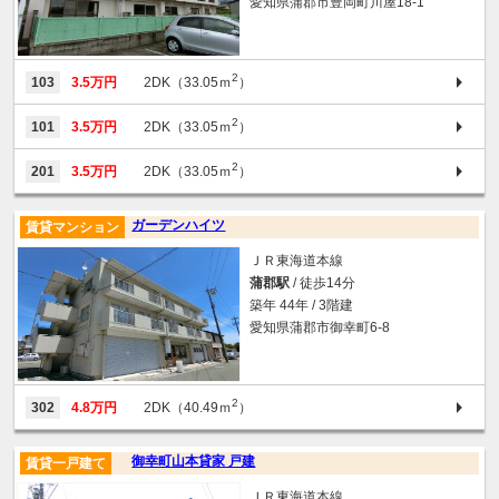
愛知県蒲郡市豊岡町川屋18-1
2
103
3.5万円
2DK（33.05ｍ
）
2
101
3.5万円
2DK（33.05ｍ
）
2
201
3.5万円
2DK（33.05ｍ
）
ガーデンハイツ
賃貸マンション
ＪＲ東海道本線
蒲郡駅
/ 徒歩14分
築年 44年 / 3階建
愛知県蒲郡市御幸町6-8
2
302
4.8万円
2DK（40.49ｍ
）
御幸町山本貸家 戸建
賃貸一戸建て
ＪＲ東海道本線