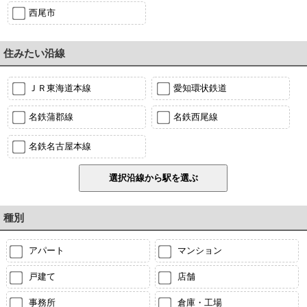
西尾市
住みたい沿線
ＪＲ東海道本線
愛知環状鉄道
名鉄蒲郡線
名鉄西尾線
名鉄名古屋本線
種別
アパート
マンション
戸建て
店舗
事務所
倉庫・工場