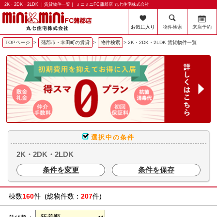
2K・2DK・2LDK ｜賃貸物件一覧｜ ミニミニFC蒲郡店 丸七住宅株式会社
お気に入り
物件検索
来店予約
TOPページ
>
蒲郡市・幸田町の賃貸
>
物件検索
>
2K・2DK・2LDK 賃貸物件一覧
選択中の条件
2K・2DK・2LDK
条件を変更
条件を保存
棟数
160
件 (総物件数：
207
件)