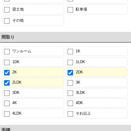
貸土地
駐車場
その他
間取り
ワンルーム
1K
1DK
1LDK
2K
2DK
2LDK
3K
3DK
3LDK
4K
4DK
4LDK
それ以上
面積