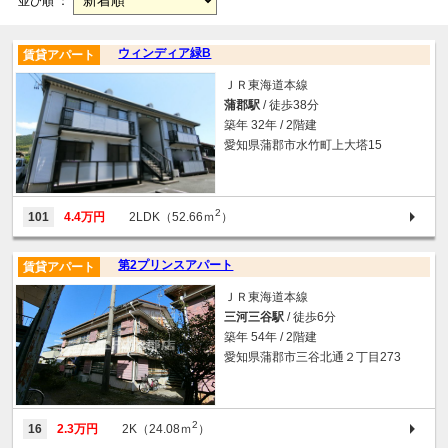
並び順 ：
ウィンディア緑B
賃貸アパート
ＪＲ東海道本線
蒲郡駅
/ 徒歩38分
築年 32年 / 2階建
愛知県蒲郡市水竹町上大塔15
2
101
4.4万円
2LDK（52.66ｍ
）
第2プリンスアパート
賃貸アパート
ＪＲ東海道本線
三河三谷駅
/ 徒歩6分
築年 54年 / 2階建
愛知県蒲郡市三谷北通２丁目273
2
16
2.3万円
2K（24.08ｍ
）