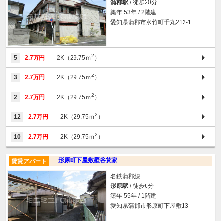
蒲郡駅
/ 徒歩20分
築年 53年 / 2階建
愛知県蒲郡市水竹町千丸212-1
2
5
2.7万円
2K（29.75ｍ
）
2
3
2.7万円
2K（29.75ｍ
）
2
2
2.7万円
2K（29.75ｍ
）
2
12
2.7万円
2K（29.75ｍ
）
2
10
2.7万円
2K（29.75ｍ
）
形原町下屋敷壁谷貸家
賃貸アパート
名鉄蒲郡線
形原駅
/ 徒歩6分
築年 55年 / 1階建
愛知県蒲郡市形原町下屋敷13