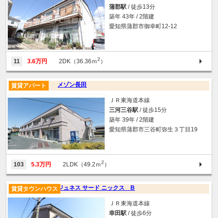
蒲郡駅
/ 徒歩13分
築年 43年 / 2階建
愛知県蒲郡市御幸町12-12
2
11
3.6万円
2DK（36.36ｍ
）
メゾン長田
賃貸アパート
ＪＲ東海道本線
三河三谷駅
/ 徒歩15分
築年 39年 / 2階建
愛知県蒲郡市三谷町弥生３丁目19
2
103
5.3万円
2LDK（49.2ｍ
）
ジュネス サード ニックス B
賃貸タウンハウス
ＪＲ東海道本線
幸田駅
/ 徒歩6分