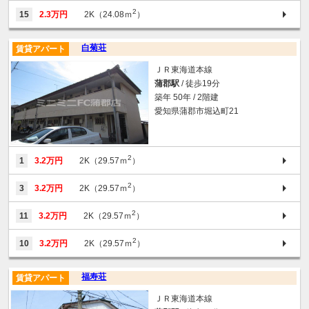
2
15
2.3万円
2K（24.08ｍ
）
白菊荘
賃貸アパート
ＪＲ東海道本線
蒲郡駅
/ 徒歩19分
築年 50年 / 2階建
愛知県蒲郡市堀込町21
2
1
3.2万円
2K（29.57ｍ
）
2
3
3.2万円
2K（29.57ｍ
）
2
11
3.2万円
2K（29.57ｍ
）
2
10
3.2万円
2K（29.57ｍ
）
福寿荘
賃貸アパート
ＪＲ東海道本線