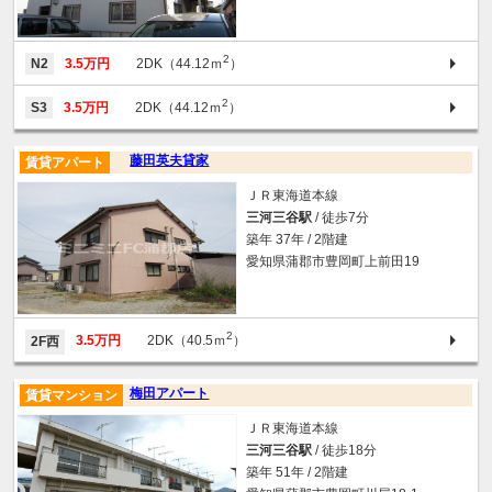
2
N2
3.5万円
2DK（44.12ｍ
）
2
S3
3.5万円
2DK（44.12ｍ
）
藤田英夫貸家
賃貸アパート
ＪＲ東海道本線
三河三谷駅
/ 徒歩7分
築年 37年 / 2階建
愛知県蒲郡市豊岡町上前田19
2
3.5万円
2DK（40.5ｍ
）
2F西
梅田アパート
賃貸マンション
ＪＲ東海道本線
三河三谷駅
/ 徒歩18分
築年 51年 / 2階建