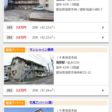
築年 41年 / 2階建
愛知県蒲郡市神ノ郷町地蔵ケ崎5-7
2
103
3.8万円
2DK（42.12ｍ
）
2
202
3.6万円
2DK（42.12ｍ
）
サンシャイン御幸
賃貸アパート
ＪＲ東海道本線
蒲郡駅
/ 徒歩12分
築年 41年 / 2階建
愛知県蒲郡市御幸町22-12
2
201
3.5万円
2DK（37.19ｍ
）
竹尾アパート(東)
賃貸アパート
ＪＲ東海道本線