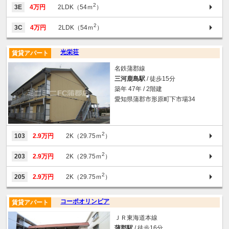
2
3E
4万円
2LDK（54ｍ
）
2
3C
4万円
2LDK（54ｍ
）
光栄荘
賃貸アパート
名鉄蒲郡線
三河鹿島駅
/ 徒歩15分
築年 47年 / 2階建
愛知県蒲郡市形原町下市場34
2
103
2.9万円
2K（29.75ｍ
）
2
203
2.9万円
2K（29.75ｍ
）
2
205
2.9万円
2K（29.75ｍ
）
コーポオリンピア
賃貸アパート
ＪＲ東海道本線
蒲郡駅
/ 徒歩16分