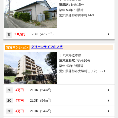
蒲郡駅
/ 徒歩15分
築年 53年 / 1階建
愛知県蒲郡市御幸町14-3
2
3.8万円
2DK（47.2ｍ
）
西
グリーンライフ山ノ沢
賃貸マンション
ＪＲ東海道本線
三河三谷駅
/ 徒歩26分
築年 43年 / 6階建
愛知県蒲郡市大塚町山ノ沢13-21
2
2D
4万円
2LDK（54ｍ
）
2
2C
4万円
2LDK（54ｍ
）
2
2B
4万円
2LDK（54ｍ
）