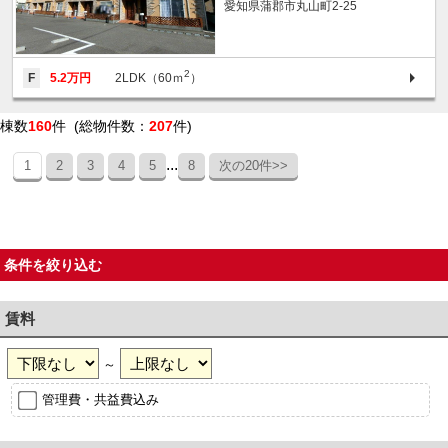
愛知県蒲郡市丸山町2-25
2
F
5.2万円
2LDK（60ｍ
）
棟数
160
件 (総物件数：
207
件)
...
1
2
3
4
5
8
次の20件>>
条件を絞り込む
賃料
～
管理費・共益費込み