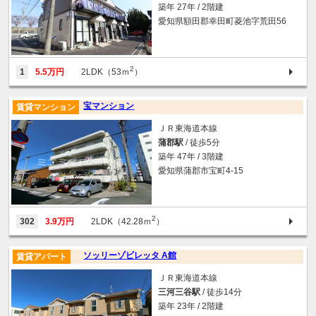
築年 27年 / 2階建
愛知県額田郡幸田町菱池字荒田56
2
1
5.5万円
2LDK（53ｍ
）
宝マンション
賃貸マンション
ＪＲ東海道本線
蒲郡駅
/ 徒歩5分
築年 47年 / 3階建
愛知県蒲郡市宝町4-15
2
302
3.9万円
2LDK（42.28ｍ
）
ソッリーゾビレッタ A館
賃貸アパート
ＪＲ東海道本線
三河三谷駅
/ 徒歩14分
築年 23年 / 2階建