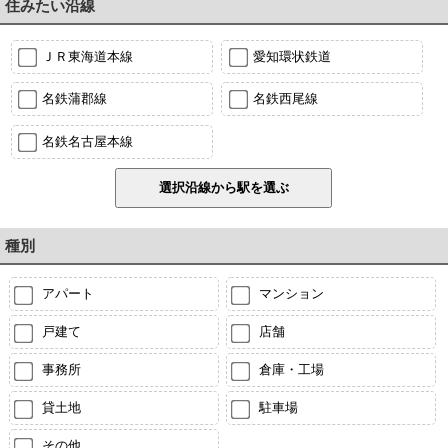
住みたい沿線
ＪＲ東海道本線
愛知環状鉄道
名鉄蒲郡線
名鉄西尾線
名鉄名古屋本線
種別
アパート
マンション
戸建て
店舗
事務所
倉庫・工場
貸土地
駐車場
その他