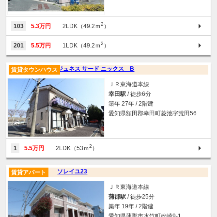
2
103
5.3万円
2LDK（49.2ｍ
）
2
201
5.5万円
1LDK（49.2ｍ
）
ジュネス サード ニックス B
賃貸タウンハウス
ＪＲ東海道本線
幸田駅
/ 徒歩6分
築年 27年 / 2階建
愛知県額田郡幸田町菱池字荒田56
2
1
5.5万円
2LDK（53ｍ
）
ソレイユ23
賃貸アパート
ＪＲ東海道本線
蒲郡駅
/ 徒歩25分
築年 19年 / 2階建
愛知県蒲郡市水竹町松崎9-1