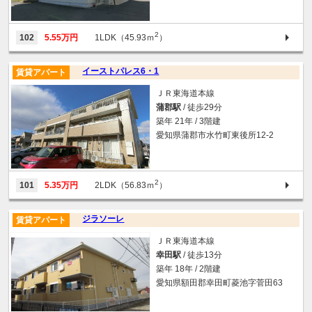
2
102
5.55万円
1LDK（45.93ｍ
）
イーストパレス6・1
賃貸アパート
ＪＲ東海道本線
蒲郡駅
/ 徒歩29分
築年 21年 / 3階建
愛知県蒲郡市水竹町東後所12-2
2
101
5.35万円
2LDK（56.83ｍ
）
ジラソーレ
賃貸アパート
ＪＲ東海道本線
幸田駅
/ 徒歩13分
築年 18年 / 2階建
愛知県額田郡幸田町菱池字菅田63