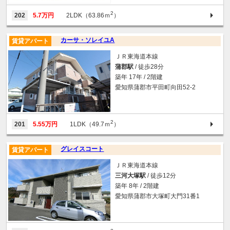
2
202
5.7万円
2LDK（63.86ｍ
）
カーサ・ソレイユA
賃貸アパート
ＪＲ東海道本線
蒲郡駅
/ 徒歩28分
築年 17年 / 2階建
愛知県蒲郡市平田町向田52-2
2
201
5.55万円
1LDK（49.7ｍ
）
グレイスコート
賃貸アパート
ＪＲ東海道本線
三河大塚駅
/ 徒歩12分
築年 8年 / 2階建
愛知県蒲郡市大塚町大門31番1