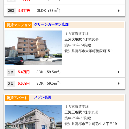
2
203
5.9万円
3LDK（78ｍ
）
グリーンガーデン広畑
賃貸マンション
ＪＲ東海道本線
三河大塚駅
/ 徒歩10分
築年 28年 / 4階建
愛知県蒲郡市大塚町後広畑15-1
2
5.4万円
3DK（59.5ｍ
）
1Ｃ
2
5.5万円
3DK（59.5ｍ
）
2Ｃ
メゾン長田
賃貸アパート
ＪＲ東海道本線
三河三谷駅
/ 徒歩15分
築年 39年 / 2階建
愛知県蒲郡市三谷町弥生３丁目19