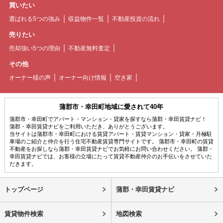
買いたい
選ばれる5つの強み
収益物件一覧
不動産投資の流れ
売りたい
売却強い5つの理由
不動産無料査定
その他
オーナー様の声
オーナー向け情報
空き家
蒲郡市・幸田町地域に愛されて40年
蒲郡市・幸田町でアパート・マンション・貸家を探すなら蒲郡・幸田賃貸ナビ！
蒲郡・幸田賃貸ナビをご利用いただき、ありがとうございます。
当サイトは蒲郡市・幸田町における賃貸アパート・賃貸マンション・貸家・月極駐
車場のご紹介と仲介を行う住宅不動産賃貸専門サイトです。 蒲郡市・幸田町の賃貸
不動産をお探しなら蒲郡・幸田賃貸ナビでお気軽にお問い合わせください。 蒲郡・
幸田賃貸ナビでは、お客様の立場にたって賃貸不動産仲介のお手伝いをさせていた
だきます。
トップページ
蒲郡・幸田賃貸ナビ
賃貸物件検索
地図検索