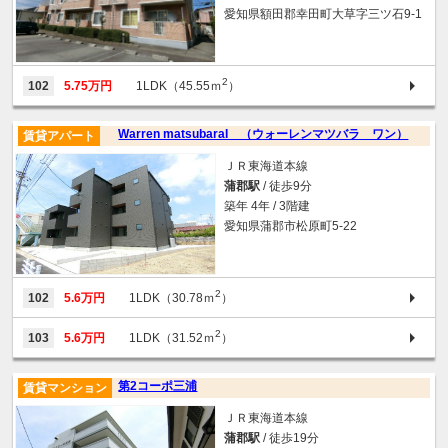
愛知県額田郡幸田町大草字三ツ石9-1
2
102
5.75万円
1LDK（45.55ｍ
）
Warren matsubaraI （ウォーレンマツバラ ワン）
賃貸アパート
ＪＲ東海道本線
蒲郡駅
/ 徒歩9分
築年 4年 / 3階建
愛知県蒲郡市松原町5-22
2
102
5.6万円
1LDK（30.78ｍ
）
2
103
5.6万円
1LDK（31.52ｍ
）
第2コーポ三浦
賃貸マンション
ＪＲ東海道本線
蒲郡駅
/ 徒歩19分