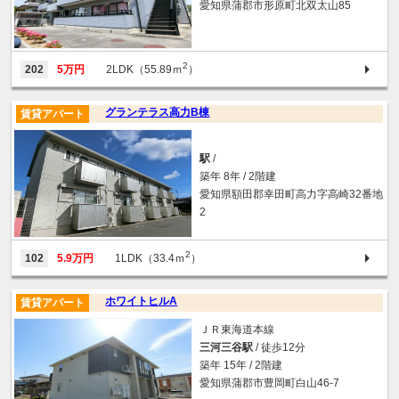
愛知県蒲郡市形原町北双太山85
2
202
5万円
2LDK（55.89ｍ
）
グランテラス高力B棟
賃貸アパート
駅
/
築年 8年 / 2階建
愛知県額田郡幸田町高力字高崎32番地
2
2
102
5.9万円
1LDK（33.4ｍ
）
ホワイトヒルA
賃貸アパート
ＪＲ東海道本線
三河三谷駅
/ 徒歩12分
築年 15年 / 2階建
愛知県蒲郡市豊岡町白山46-7