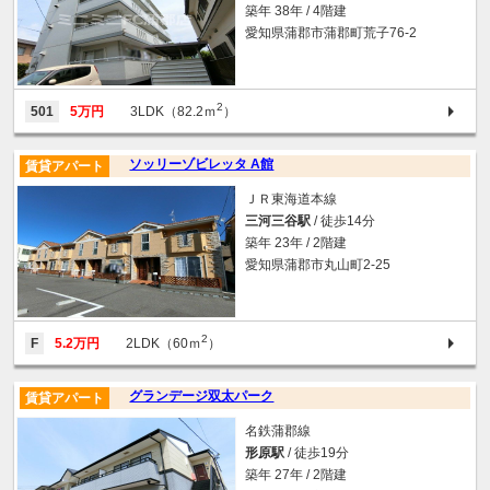
築年 38年 / 4階建
愛知県蒲郡市蒲郡町荒子76-2
2
501
5万円
3LDK（82.2ｍ
）
ソッリーゾビレッタ A館
賃貸アパート
ＪＲ東海道本線
三河三谷駅
/ 徒歩14分
築年 23年 / 2階建
愛知県蒲郡市丸山町2-25
2
F
5.2万円
2LDK（60ｍ
）
グランデージ双太パーク
賃貸アパート
名鉄蒲郡線
形原駅
/ 徒歩19分
築年 27年 / 2階建