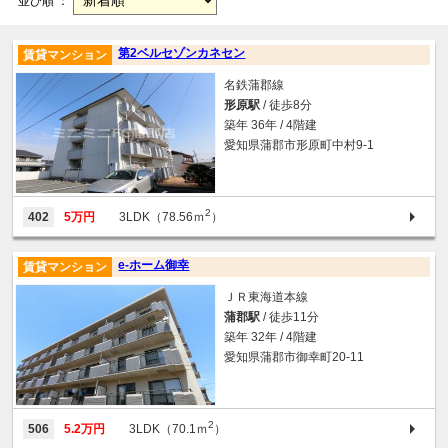
並び順 ：
第2ベルセゾンカネセン
賃貸マンション
名鉄蒲郡線
形原駅
/ 徒歩8分
築年 36年 / 4階建
愛知県蒲郡市形原町中村9-1
2
402
5万円
3LDK（78.56ｍ
）
e-ホーム御幸
賃貸マンション
ＪＲ東海道本線
蒲郡駅
/ 徒歩11分
築年 32年 / 4階建
愛知県蒲郡市御幸町20-11
2
506
5.2万円
3LDK（70.1ｍ
）