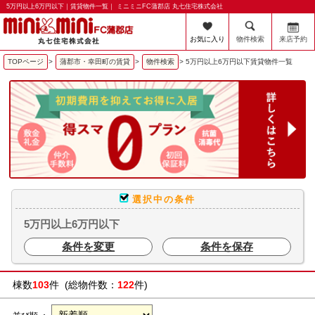
5万円以上6万円以下｜賃貸物件一覧｜ ミニミニFC蒲郡店 丸七住宅株式会社
お気に入り
物件検索
来店予約
TOPページ
>
蒲郡市・幸田町の賃貸
>
物件検索
>
5万円以上6万円以下賃貸物件一覧
選択中の条件
5万円以上6万円以下
条件を変更
条件を保存
棟数
103
件 (総物件数：
122
件)