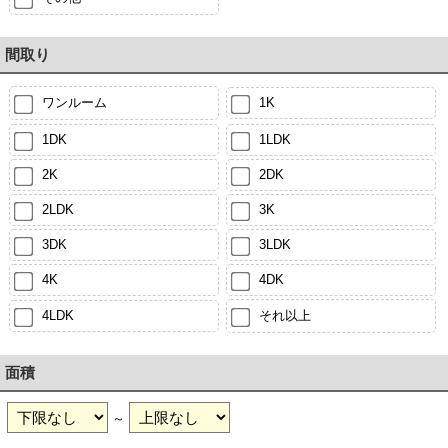
間取り
ワンルーム
1K
1DK
1LDK
2K
2DK
2LDK
3K
3DK
3LDK
4K
4DK
4LDK
それ以上
面積
～