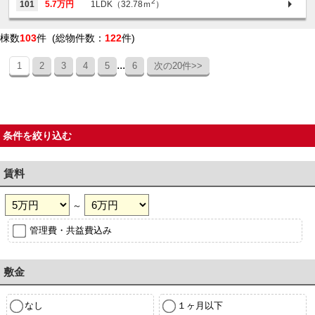
2
101
5.7万円
1LDK（32.78ｍ
）
棟数
103
件 (総物件数：
122
件)
...
1
2
3
4
5
6
次の20件>>
条件を絞り込む
賃料
～
管理費・共益費込み
敷金
なし
１ヶ月以下