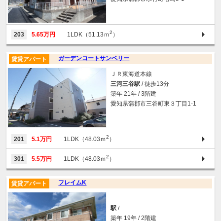
2
203
5.65万円
1LDK（51.13ｍ
）
ガーデンコートサンベリー
賃貸アパート
ＪＲ東海道本線
三河三谷駅
/ 徒歩13分
築年 21年 / 3階建
愛知県蒲郡市三谷町東３丁目1-1
2
201
5.1万円
1LDK（48.03ｍ
）
2
301
5.5万円
1LDK（48.03ｍ
）
フレイムK
賃貸アパート
駅
/
築年 19年 / 2階建