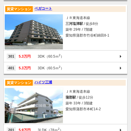
ベガコート
賃貸マンション
ＪＲ東海道本線
三河塩津駅
/ 徒歩8分
築年 29年 / 7階建
愛知県蒲郡市竹谷町錦田8-1
2
301
5.3万円
3DK（60.5ｍ
）
2
401
5.3万円
3DK（60.5ｍ
）
ハイツ三浦
賃貸マンション
ＪＲ東海道本線
蒲郡駅
/ 徒歩12分
築年 33年 / 3階建
愛知県蒲郡市本町14-2
2
201
5.9万円
3LDK（78ｍ
）