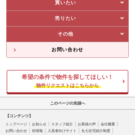
選ばれる5つの理由
買いたい
管理システム
私たちの5つの強み
売りたい
収益物件一覧
売却に強い5つの理由
その他
不動産投資の流れ
不動産無料査定
オーナー様の声
お問い合わせ
オーナー様向け情報
希望の条件で物件を探してほしい！
空き家
物件リクエストはこちらから
このページの先頭へ
【コンテンツ】
トップページ
お知らせ
スタッフ紹介
お客様の声
会社概要
お問い合わせ
街情報
入居者向けサイト
丸七住宅紹介制度