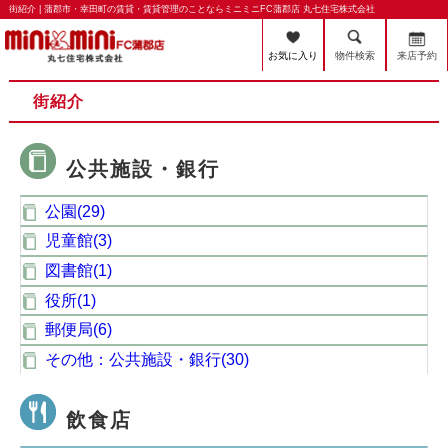
街紹介 | 蒲郡市・幸田町の賃貸・賃貸管理のことならミニミニFC蒲郡店 丸七住宅株式会社
お気に入り
物件検索
来店予約
街紹介
公共施設・銀行
公園(29)
児童館(3)
図書館(1)
役所(1)
郵便局(6)
その他：公共施設・銀行(30)
飲食店