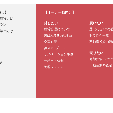
探し】
【オーナー様向け】
賃貸ナビ
貸したい
買いたい
ラン
賃貸管理について
選ばれる5つの
学生向け
選ばれる5つの理由
収益物件一覧
空室対策
不動産投資の流
得スマ0プラン
売りたい
リノベーション事例
売却に強い5つ
サポート体制
き
不動産無料査定
管理システム