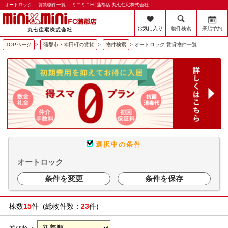
オートロック ｜賃貸物件一覧｜ ミニミニFC蒲郡店 丸七住宅株式会社
お気に入り
物件検索
来店予約
TOPページ
>
蒲郡市・幸田町の賃貸
>
物件検索
>
オートロック 賃貸物件一覧
選択中の条件
オートロック
条件を変更
条件を保存
棟数
15
件 (総物件数：
23
件)