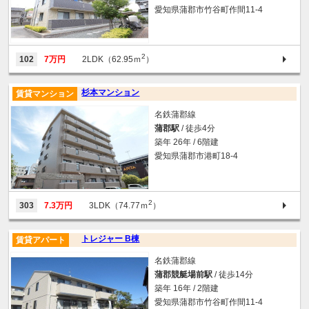
愛知県蒲郡市竹谷町作間11-4
2
102
7万円
2LDK（62.95ｍ
）
杉本マンション
賃貸マンション
名鉄蒲郡線
蒲郡駅
/ 徒歩4分
築年 26年 / 6階建
愛知県蒲郡市港町18-4
2
303
7.3万円
3LDK（74.77ｍ
）
トレジャー B棟
賃貸アパート
名鉄蒲郡線
蒲郡競艇場前駅
/ 徒歩14分
築年 16年 / 2階建
愛知県蒲郡市竹谷町作間11-4