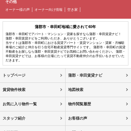
その他
オーナー様の声
オーナー向け情報
空き家
蒲郡市・幸田町地域に愛されて40年
蒲郡市・幸田町でアパート・マンション・貸家を探すなら蒲郡・幸田賃貸ナビ！
蒲郡・幸田賃貸ナビをご利用いただき、ありがとうございます。
当サイトは蒲郡市・幸田町における賃貸アパート・賃貸マンション・貸家・月極駐
車場のご紹介と仲介を行う住宅不動産賃貸専門サイトです。 蒲郡市・幸田町の賃貸
不動産をお探しなら蒲郡・幸田賃貸ナビでお気軽にお問い合わせください。 蒲郡・
幸田賃貸ナビでは、お客様の立場にたって賃貸不動産仲介のお手伝いをさせていた
だきます。
トップページ
蒲郡・幸田賃貸ナビ
賃貸物件検索
地図検索
お気に入り物件一覧
物件閲覧履歴
スタッフ紹介
お客様の声