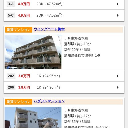
2
3-A
4.9万円
2DK（47.52ｍ
）
2
5-C
4.9万円
2DK（47.52ｍ
）
ウイングコート御幸
賃貸マンション
ＪＲ東海道本線
蒲郡駅
/ 徒歩10分
築年 29年 / 4階建
愛知県蒲郡市御幸町1-9
2
202
3.8万円
1K（24.96ｍ
）
2
206
3.8万円
1K（24.96ｍ
）
ハダジンマンション
賃貸マンション
ＪＲ東海道本線
蒲郡駅
/ 徒歩17分
築年 35年 / 3階建
愛知県蒲郡市蒲郡町荒子60-1