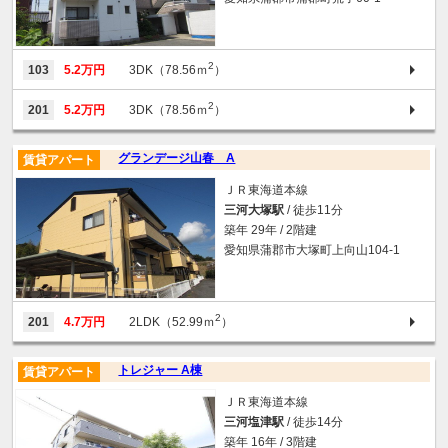
2
103
5.2万円
3DK（78.56ｍ
）
2
201
5.2万円
3DK（78.56ｍ
）
グランデージ山春 A
賃貸アパート
ＪＲ東海道本線
三河大塚駅
/ 徒歩11分
築年 29年 / 2階建
愛知県蒲郡市大塚町上向山104-1
2
201
4.7万円
2LDK（52.99ｍ
）
トレジャー A棟
賃貸アパート
ＪＲ東海道本線
三河塩津駅
/ 徒歩14分
築年 16年 / 3階建