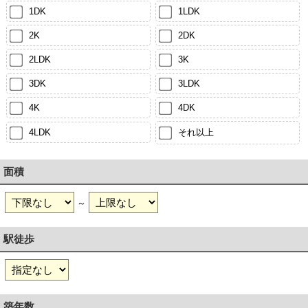
1DK
1LDK
2K
2DK
2LDK
3K
3DK
3LDK
4K
4DK
4LDK
それ以上
面積
～
駅徒歩
築年数