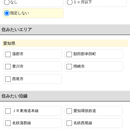
なし
１ヶ月以下
指定しない
住みたいエリア
愛知県
蒲郡市
額田郡幸田町
豊川市
岡崎市
西尾市
住みたい沿線
ＪＲ東海道本線
愛知環状鉄道
名鉄蒲郡線
名鉄西尾線