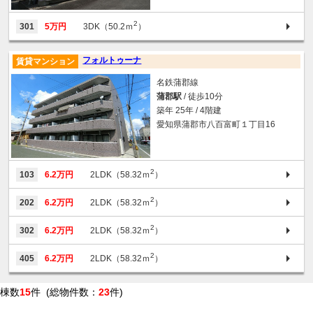
2
301
5万円
3DK（50.2ｍ
）
フォルトゥーナ
賃貸マンション
名鉄蒲郡線
蒲郡駅
/ 徒歩10分
築年 25年 / 4階建
愛知県蒲郡市八百富町１丁目16
2
103
6.2万円
2LDK（58.32ｍ
）
2
202
6.2万円
2LDK（58.32ｍ
）
2
302
6.2万円
2LDK（58.32ｍ
）
2
405
6.2万円
2LDK（58.32ｍ
）
棟数
15
件 (総物件数：
23
件)