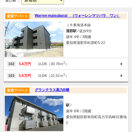
並び順 ：
Warren matsubaraI （ウォーレンマツバラ ワン）
賃貸アパート
ＪＲ東海道本線
蒲郡駅
/ 徒歩9分
築年 4年 / 3階建
愛知県蒲郡市松原町5-22
2
102
5.6万円
1LDK（30.78ｍ
）
2
103
5.6万円
1LDK（31.52ｍ
）
グランテラス高力B棟
賃貸アパート
駅
/
築年 8年 / 2階建
愛知県額田郡幸田町高力字高崎32番地
2