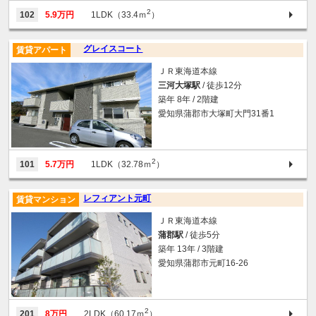
2
102
5.9万円
1LDK（33.4ｍ
）
グレイスコート
賃貸アパート
ＪＲ東海道本線
三河大塚駅
/ 徒歩12分
築年 8年 / 2階建
愛知県蒲郡市大塚町大門31番1
2
101
5.7万円
1LDK（32.78ｍ
）
レフィアント元町
賃貸マンション
ＪＲ東海道本線
蒲郡駅
/ 徒歩5分
築年 13年 / 3階建
愛知県蒲郡市元町16-26
2
201
8万円
2LDK（60.17ｍ
）