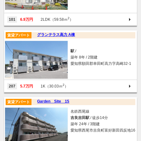
2
101
6.9万円
2LDK（59.58ｍ
）
グランテラス高力 A棟
賃貸アパート
駅
/
築年 8年 / 2階建
愛知県額田郡幸田町高力字高崎32-1
2
207
5.7万円
1K（30.03ｍ
）
Garden Site 15
賃貸アパート
名鉄西尾線
吉良吉田駅
/ 徒歩14分
築年 24年 / 3階建
愛知県西尾市吉良町富好新田四反地16