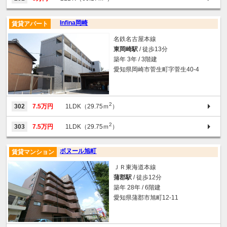
Infina岡崎
賃貸アパート
名鉄名古屋本線
東岡崎駅
/ 徒歩13分
築年 3年 / 3階建
愛知県岡崎市菅生町字菅生40-4
2
302
7.5万円
1LDK（29.75ｍ
）
2
303
7.5万円
1LDK（29.75ｍ
）
ボヌール旭町
賃貸マンション
ＪＲ東海道本線
蒲郡駅
/ 徒歩12分
築年 28年 / 6階建
愛知県蒲郡市旭町12-11