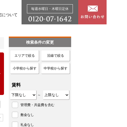
毎週水曜日・木曜日定休
宅について
検索条件の変更
エリアで絞る
沿線で絞る
小学校から探す
中学校から探す
賃料
～
管理費・共益費を含む
敷金なし
>
礼金なし