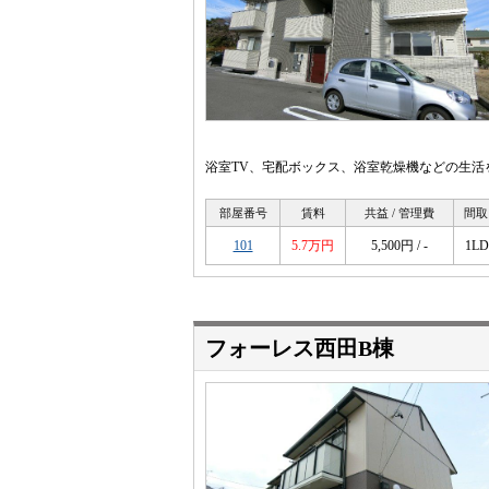
浴室TV、宅配ボックス、浴室乾燥機などの生活
部屋番号
賃料
共益 / 管理費
間取
101
5.7万円
5,500円 / -
1L
フォーレス西田B棟