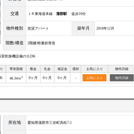
交通
ＪＲ東海道本線
蒲郡駅
徒歩10分
物件種別
築年月
賃貸アパート
2018年12月
階数/構造
2階建/軽量鉄骨造
室乾燥機設備の1LDK
り
専有面積
敷金
礼金
保証金
償却
お気に入り
物件詳細
2
DK
0ヶ月
0ヶ月
0ヶ月
-
お気に入り
物件詳細
46.34ｍ
所在地
愛知県蒲郡市三谷町高松7-1