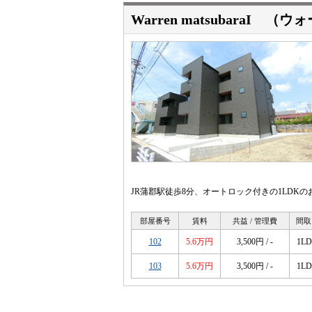
Warren matsubaraI
JR蒲郡駅徒歩8分、オートロック付きの1LDKの
部屋番号
賃料
共益 / 管理費
間取
102
5.6万円
3,500円 / -
1L
103
5.6万円
3,500円 / -
1L