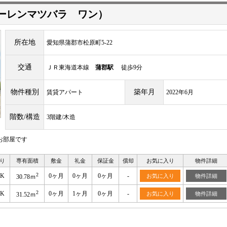
 （ウォーレンマツバラ ワン）
所在地
愛知県蒲郡市松原町5-22
交通
ＪＲ東海道本線
蒲郡駅
徒歩9分
物件種別
築年月
賃貸アパート
2022年6月
階数/構造
3階建/木造
お部屋です
り
専有面積
敷金
礼金
保証金
償却
お気に入り
物件詳細
2
DK
0ヶ月
0ヶ月
0ヶ月
-
お気に入り
物件詳細
30.78ｍ
2
DK
0ヶ月
1ヶ月
0ヶ月
-
お気に入り
物件詳細
31.52ｍ