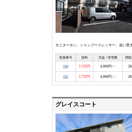
モニターホン、シャンプードレッサー、追い焚
部屋番号
賃料
共益 / 管理費
間取
106
3.5万円
4,000円 / -
2
102
3.7万円
4,000円 / -
2
グレイスコート