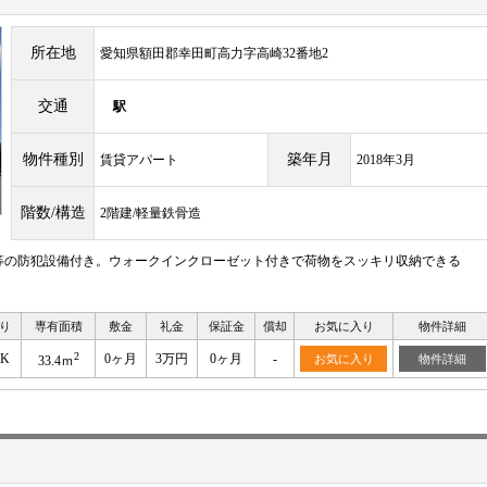
所在地
愛知県額田郡幸田町高力字高崎32番地2
交通
駅
物件種別
築年月
賃貸アパート
2018年3月
階数/構造
2階建/軽量鉄骨造
等の防犯設備付き。ウォークインクローゼット付きで荷物をスッキリ収納できる
り
専有面積
敷金
礼金
保証金
償却
お気に入り
物件詳細
2
DK
0ヶ月
3万円
0ヶ月
-
お気に入り
物件詳細
33.4ｍ