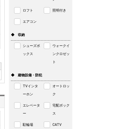
ロフト
照明付き
エアコン
◆ 収納
シューズボ
ウォークイ
ックス
ンクロゼッ
ト
◆ 建物設備・防犯
TVインタ
オートロッ
ーホン
ク
エレベータ
宅配ボック
ー
ス
駐輪場
CATV