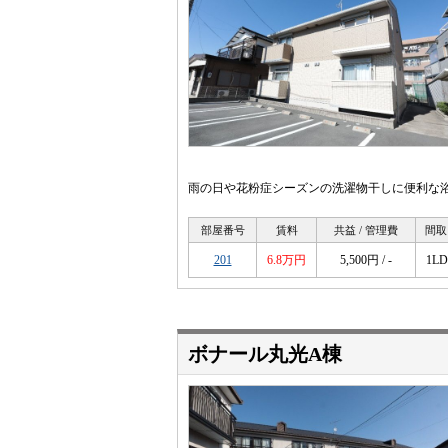
雨の日や花粉症シーズンの洗濯物干しに便利な浴
部屋番号
賃料
共益 / 管理費
間取
201
6.8万円
5,500円 / -
1L
ボナール丸光A棟