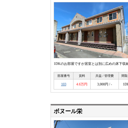
1DKのお部屋ですが居室とは別に広めの床下収
部屋番号
賃料
共益 / 管理費
間取
103
4.6万円
3,000円 / -
1D
ボヌール栄