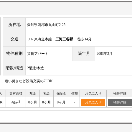
所在地
愛知県蒲郡市丸山町2-25
交通
ＪＲ東海道本線
三河三谷駅
徒歩14分
物件種別
築年月
賃貸アパート
2003年2月
階数/構造
2階建/木造
、追い焚きなど設備充実の2LDK
り
専有面積
敷金
礼金
保証金
償却
お気に入り
物件詳細
2
DK
0ヶ月
0ヶ月
0ヶ月
-
お気に入り
物件詳細
60ｍ