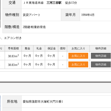
交通
ＪＲ東海道本線
三河三谷駅
徒歩15分
物件種別
築年月
賃貸アパート
1994年4月
階数/構造
2階建/軽量鉄骨造
き、エアコン付き
り
専有面積
敷金
礼金
保証金
償却
お気に入り
物件詳細
2
K
0ヶ月
0ヶ月
0ヶ月
-
お気に入り
物件詳細
38.83ｍ
2
K
0ヶ月
0ヶ月
0ヶ月
-
お気に入り
物件詳細
38.83ｍ
所在地
愛知県蒲郡市大塚町大門31番1