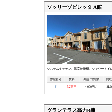
ソッリーゾビレッタ A館
システムキッチン、浴室乾燥機、シャワートイレ
部屋番号
賃料
共益 / 管理費
間取
F
5.2万円
4,000円 / -
2L
グランテラス高力B棟