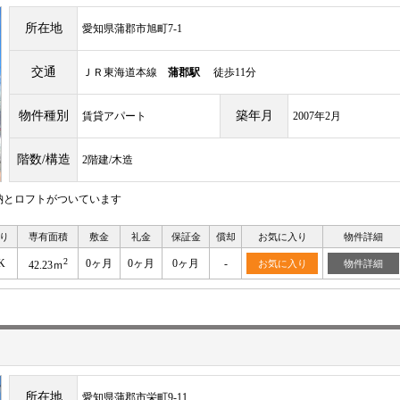
所在地
愛知県蒲郡市旭町7-1
交通
ＪＲ東海道本線
蒲郡駅
徒歩11分
物件種別
築年月
賃貸アパート
2007年2月
階数/構造
2階建/木造
納とロフトがついています
り
専有面積
敷金
礼金
保証金
償却
お気に入り
物件詳細
2
K
0ヶ月
0ヶ月
0ヶ月
-
お気に入り
物件詳細
42.23ｍ
所在地
愛知県蒲郡市栄町9-11