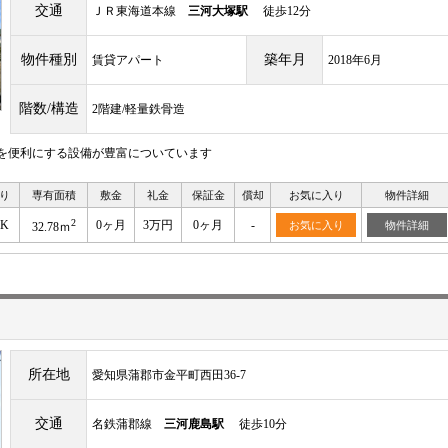
交通
ＪＲ東海道本線
三河大塚駅
徒歩12分
物件種別
築年月
賃貸アパート
2018年6月
階数/構造
2階建/軽量鉄骨造
を便利にする設備が豊富についています
り
専有面積
敷金
礼金
保証金
償却
お気に入り
物件詳細
2
DK
0ヶ月
3万円
0ヶ月
-
お気に入り
物件詳細
32.78ｍ
所在地
愛知県蒲郡市金平町西田36-7
交通
名鉄蒲郡線
三河鹿島駅
徒歩10分