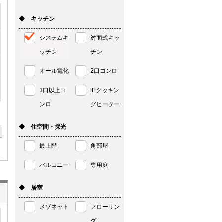
◆ キッチン
システムキ
対面式キッ
ッチン
チン
オール電化
2口コンロ
3口以上コ
IHクッキン
ンロ
グヒーター
◆ 住空間・採光
最上階
角部屋
バルコニー
専用庭
◆ 居室
メゾネット
フローリン
グ