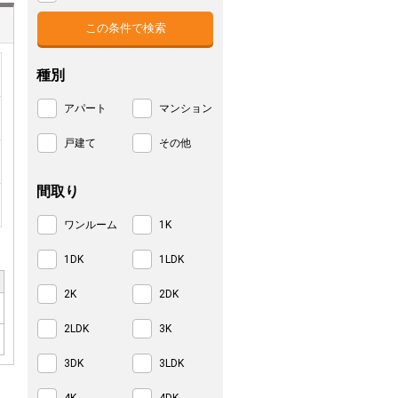
種別
アパート
マンション
戸建て
その他
間取り
ワンルーム
1K
1DK
1LDK
2K
2DK
2LDK
3K
3DK
3LDK