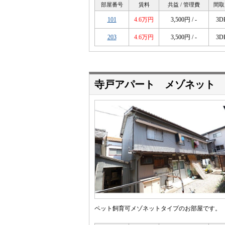
部屋番号
賃料
共益 / 管理費
間取
101
4.6万円
3,500円 / -
3D
203
4.6万円
3,500円 / -
3D
寺戸アパート メゾネット
ペット飼育可メゾネットタイプのお部屋です。