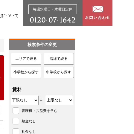
毎週水曜日・木曜日定休
宅について
検索条件の変更
エリアで絞る
沿線で絞る
小学校から探す
中学校から探す
賃料
～
管理費・共益費を含む
敷金なし
>
礼金なし