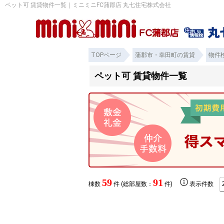
ペット可 賃貸物件一覧｜ミニミニFC蒲郡店 丸七住宅株式会社
TOPページ
蒲郡市・幸田町の賃貸
物件
ペット可 賃貸物件一覧
59
91
棟数
件 (総部屋数：
件)
表示件数