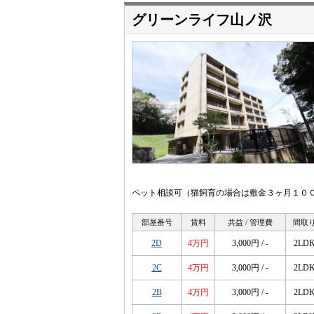
グリーンライフ山ノ沢
ペット相談可（猫飼育の場合は敷金３ヶ月１０
部屋番号
賃料
共益 / 管理費
間取
2D
4万円
3,000円 / -
2LD
2C
4万円
3,000円 / -
2LD
2B
4万円
3,000円 / -
2LD