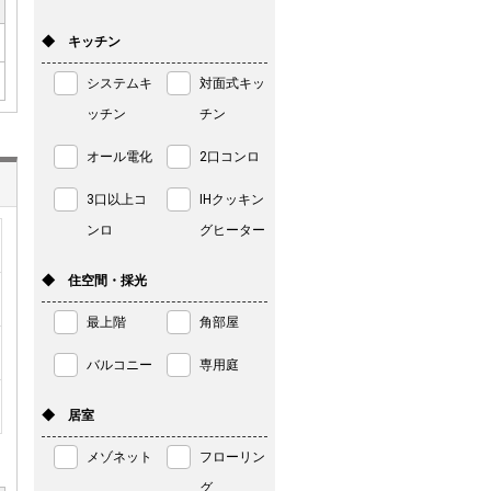
◆ キッチン
システムキ
対面式キッ
ッチン
チン
オール電化
2口コンロ
3口以上コ
IHクッキン
ンロ
グヒーター
◆ 住空間・採光
最上階
角部屋
バルコニー
専用庭
◆ 居室
メゾネット
フローリン
グ