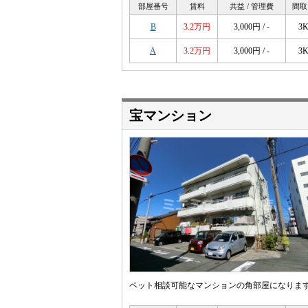
部屋番号
賃料
共益 / 管理費
間取
B
3.2万円
3,000円 / -
3
A
3.2万円
3,000円 / -
3
宝マンション
ペット相談可能なマンションの角部屋になりま