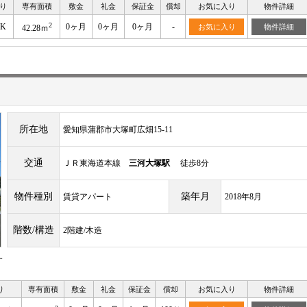
り
専有面積
敷金
礼金
保証金
償却
お気に入り
物件詳細
2
DK
0ヶ月
0ヶ月
0ヶ月
-
お気に入り
物件詳細
42.28ｍ
所在地
愛知県蒲郡市大塚町広畑15-11
交通
ＪＲ東海道本線
三河大塚駅
徒歩8分
物件種別
築年月
賃貸アパート
2018年8月
階数/構造
2階建/木造
す
り
専有面積
敷金
礼金
保証金
償却
お気に入り
物件詳細