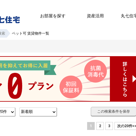
お部屋を探す
資産活用
丸七住
検索
ペット可 賃貸物件一覧
この検索条件を保存
1
2
3
次の20件>