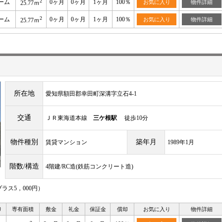
2
ーム
0ヶ月
0ヶ月
1ヶ月
100％
お気に入り
物件詳細
25.77ｍ
2
ーム
0ヶ月
0ヶ月
1ヶ月
100％
お気に入り
物件詳細
25.77ｍ
所在地
愛知県額田郡幸田町深溝字立石4‐1
交通
ＪＲ東海道本線
三ケ根駅
徒歩10分
物件種別
築年月
賃貸マンション
1989年1月
階数/構造
4階建/RC造(鉄筋コンクリート造)
ス5，000円）
り
専有面積
敷金
礼金
保証金
償却
お気に入り
物件詳細