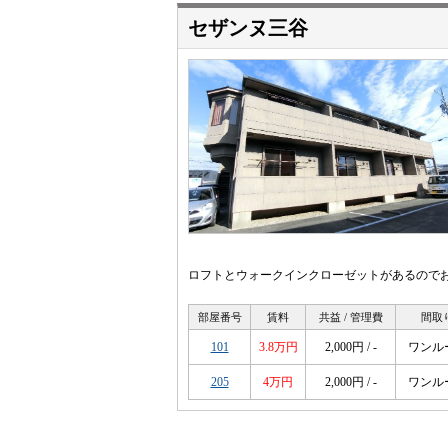
セザンヌ三谷
ロフトとウォークインクローゼットがあるので
部屋番号
賃料
共益 / 管理費
間取
101
3.8万円
2,000円 / -
ワンル
205
4万円
2,000円 / -
ワンル