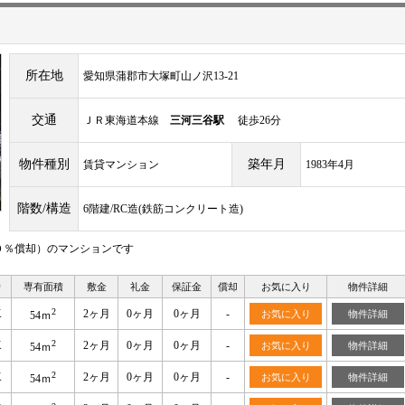
所在地
愛知県蒲郡市大塚町山ノ沢13-21
交通
ＪＲ東海道本線
三河三谷駅
徒歩26分
物件種別
築年月
賃貸マンション
1983年4月
階数/構造
6階建/RC造(鉄筋コンクリート造)
０％償却）のマンションです
り
専有面積
敷金
礼金
保証金
償却
お気に入り
物件詳細
2
K
2ヶ月
0ヶ月
0ヶ月
-
お気に入り
物件詳細
54ｍ
2
K
2ヶ月
0ヶ月
0ヶ月
-
お気に入り
物件詳細
54ｍ
2
K
2ヶ月
0ヶ月
0ヶ月
-
お気に入り
物件詳細
54ｍ