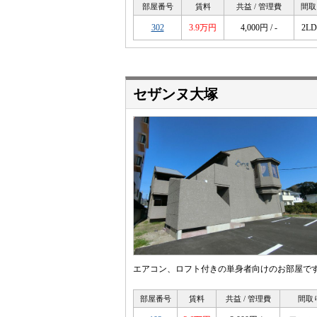
部屋番号
賃料
共益 / 管理費
間取
302
3.9万円
4,000円 / -
2L
セザンヌ大塚
エアコン、ロフト付きの単身者向けのお部屋で
部屋番号
賃料
共益 / 管理費
間取