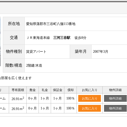
所在地
愛知県蒲郡市三谷町八舗113番地
交通
ＪＲ東海道本線
三河三谷駅
徒歩8分
物件種別
築年月
賃貸アパート
2007年3月
階数/構造
2階建/木造
お部屋を広く使えます
り
専有面積
敷金
礼金
保証金
償却
お気に入り
物件詳細
2
ーム
0ヶ月
1ヶ月
1ヶ月
100％
お気に入り
物件詳細
26.91ｍ
2
ーム
0ヶ月
1ヶ月
1ヶ月
100％
お気に入り
物件詳細
26.91ｍ