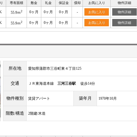
り
専有面積
敷金
礼金
保証金
償却
お気に入り
物件詳細
2
K
0ヶ月
0ヶ月
0ヶ月
-
お気に入り
物件詳細
55.9ｍ
2
K
0ヶ月
0ヶ月
0ヶ月
-
お気に入り
物件詳細
55.9ｍ
所在地
愛知県蒲郡市三谷町東４丁目125
交通
ＪＲ東海道本線
三河三谷駅
徒歩14分
物件種別
築年月
賃貸アパート
1970年10月
階数/構造
2階建/木造