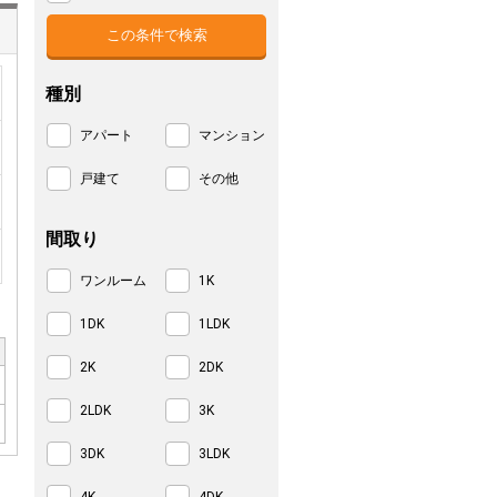
種別
アパート
マンション
戸建て
その他
間取り
ワンルーム
1K
1DK
1LDK
2K
2DK
2LDK
3K
3DK
3LDK