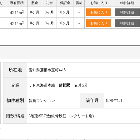
り
専有面積
敷金
礼金
保証金
償却
お気に入り
物件詳細
2
K
0ヶ月
0ヶ月
0ヶ月
-
お気に入り
物件詳細
42.12ｍ
2
K
0ヶ月
0ヶ月
0ヶ月
-
お気に入り
物件詳細
42.12ｍ
所在地
愛知県蒲郡市宝町4-15
交通
ＪＲ東海道本線
蒲郡駅
徒歩5分
物件種別
築年月
賃貸マンション
1979年1月
階数/構造
3階建/SRC造(鉄骨鉄筋コンクリート造)
す