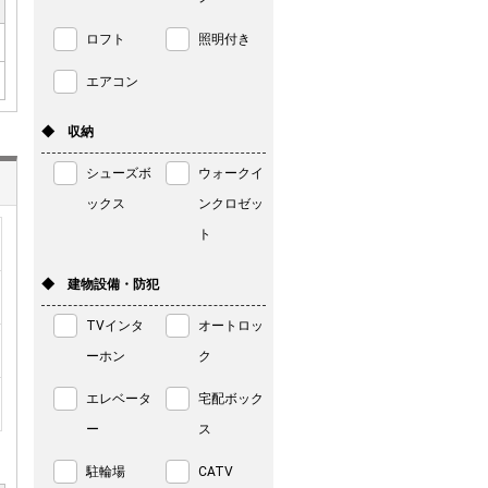
ロフト
照明付き
エアコン
◆ 収納
シューズボ
ウォークイ
ックス
ンクロゼッ
ト
◆ 建物設備・防犯
TVインタ
オートロッ
ーホン
ク
エレベータ
宅配ボック
ー
ス
駐輪場
CATV