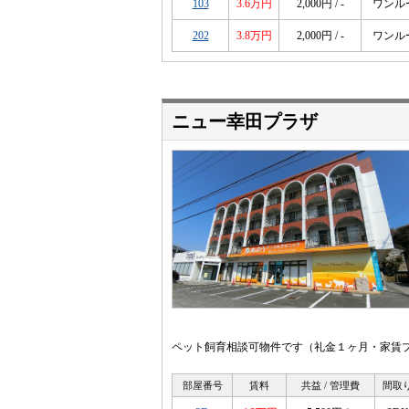
103
3.6万円
2,000円 / -
ワンル
202
3.8万円
2,000円 / -
ワンル
ニュー幸田プラザ
ペット飼育相談可物件です（礼金１ヶ月・家賃プラ
部屋番号
賃料
共益 / 管理費
間取