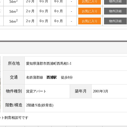
2
K
2ヶ月
0ヶ月
0ヶ月
-
お気に入り
物件詳細
54ｍ
2
K
2ヶ月
0ヶ月
0ヶ月
-
お気に入り
物件詳細
54ｍ
2
2ヶ月
0ヶ月
0ヶ月
-
お気に入り
物件詳細
54ｍ
所在地
愛知県蒲郡市西浦町西馬相1-1
交通
名鉄蒲郡線
西浦駅
徒歩8分
物件種別
築年月
賃貸アパート
2001年3月
階数/構造
2階建/S造(鉄骨造)
ット飼育相談可です