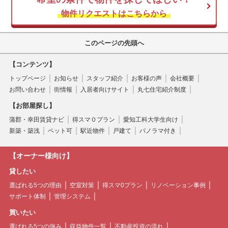
物件リクエストはこちらから
このページの先頭へ
【コンテンツ】
トップページ
お知らせ
スタッフ紹介
お客様の声
会社概要
お問い合わせ
街情報
入居者向けサイト
丸七住宅紹介制度
【お部屋探し】
蒲郡・幸田賃貸ナビ
得スマ０プラン
愛知工科大学生向け
新築・築浅
ペット可
駅近物件
戸建て
パノラマ付き
【オーナー様向け】
貸したい
選ばれる5つの理由
空室対策
得スマ0プラン
リノベーション事例
サポート体制
管理システム
買いたい
選ばれる5つの強み
収益物件一覧
不動産投資の流れ