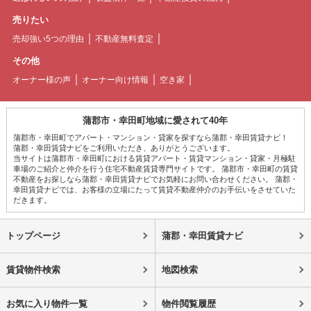
売りたい
売却強い5つの理由
不動産無料査定
その他
オーナー様の声
オーナー向け情報
空き家
蒲郡市・幸田町地域に愛されて40年
蒲郡市・幸田町でアパート・マンション・貸家を探すなら蒲郡・幸田賃貸ナビ！
蒲郡・幸田賃貸ナビをご利用いただき、ありがとうございます。
当サイトは蒲郡市・幸田町における賃貸アパート・賃貸マンション・貸家・月極駐
車場のご紹介と仲介を行う住宅不動産賃貸専門サイトです。 蒲郡市・幸田町の賃貸
不動産をお探しなら蒲郡・幸田賃貸ナビでお気軽にお問い合わせください。 蒲郡・
幸田賃貸ナビでは、お客様の立場にたって賃貸不動産仲介のお手伝いをさせていた
だきます。
トップページ
蒲郡・幸田賃貸ナビ
賃貸物件検索
地図検索
お気に入り物件一覧
物件閲覧履歴