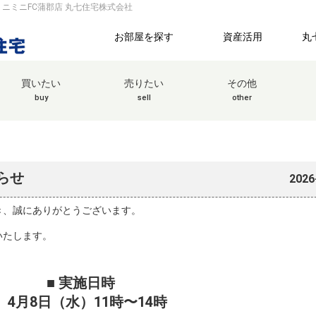
ニミニFC蒲郡店 丸七住宅株式会社
お部屋を探す
資産活用
丸
買いたい
売りたい
その他
buy
sell
other
らせ
2026
き、誠にありがとうございます。
いたします。
■ 実施日時
4月8日（水）11時〜14時