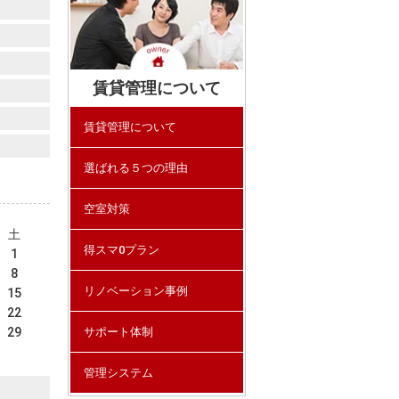
賃貸管理について
賃貸管理について
選ばれる５つの理由
空室対策
土
得スマ0プラン
1
8
リノベーション事例
15
22
29
サポート体制
管理システム