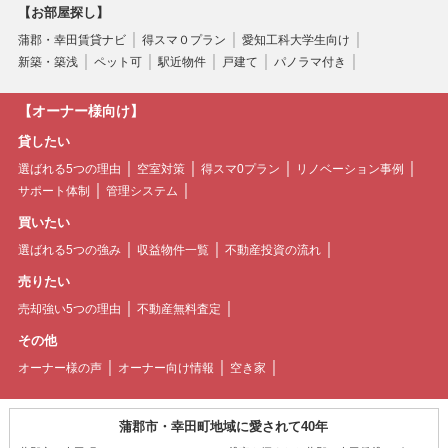
【お部屋探し】
蒲郡・幸田賃貸ナビ
得スマ０プラン
愛知工科大学生向け
新築・築浅
ペット可
駅近物件
戸建て
パノラマ付き
【オーナー様向け】
貸したい
選ばれる5つの理由
空室対策
得スマ0プラン
リノベーション事例
サポート体制
管理システム
買いたい
選ばれる5つの強み
収益物件一覧
不動産投資の流れ
売りたい
売却強い5つの理由
不動産無料査定
その他
オーナー様の声
オーナー向け情報
空き家
蒲郡市・幸田町地域に愛されて40年