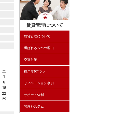
賃貸管理について
賃貸管理について
選ばれる５つの理由
空室対策
土
得スマ0プラン
1
8
リノベーション事例
15
22
サポート体制
29
管理システム