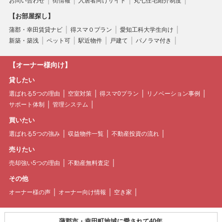
お問い合わせ
街情報
入居者向けサイト
丸七住宅紹介制度
【お部屋探し】
蒲郡・幸田賃貸ナビ
得スマ０プラン
愛知工科大学生向け
新築・築浅
ペット可
駅近物件
戸建て
パノラマ付き
【オーナー様向け】
貸したい
選ばれる5つの理由
空室対策
得スマ0プラン
リノベーション事例
サポート体制
管理システム
買いたい
選ばれる5つの強み
収益物件一覧
不動産投資の流れ
売りたい
売却強い5つの理由
不動産無料査定
その他
オーナー様の声
オーナー向け情報
空き家
蒲郡市・幸田町地域に愛されて40年