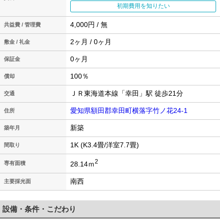
初期費用を知りたい
4,000円 / 無
共益費 / 管理費
2ヶ月 / 0ヶ月
敷金 / 礼金
0ヶ月
保証金
100％
償却
ＪＲ東海道本線「幸田」駅 徒歩21分
交通
愛知県額田郡幸田町横落字竹ノ花24-1
住所
新築
築年月
1K (K3.4畳/洋室7.7畳)
間取り
2
28.14ｍ
専有面積
南西
主要採光面
設備・条件・こだわり