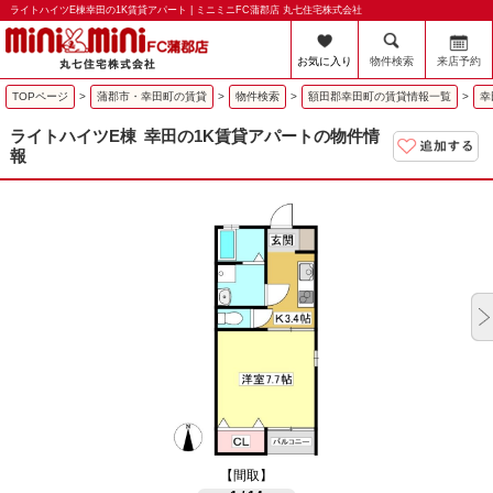
ライトハイツE棟幸田の1K賃貸アパート | ミニミニFC蒲郡店 丸七住宅株式会社
お気に入り
物件検索
来店予約
TOPページ
>
蒲郡市・幸田町の賃貸
>
物件検索
>
額田郡幸田町の賃貸情報一覧
>
幸
ライトハイツE棟
幸田の1K賃貸アパートの物件情
報
【間取】