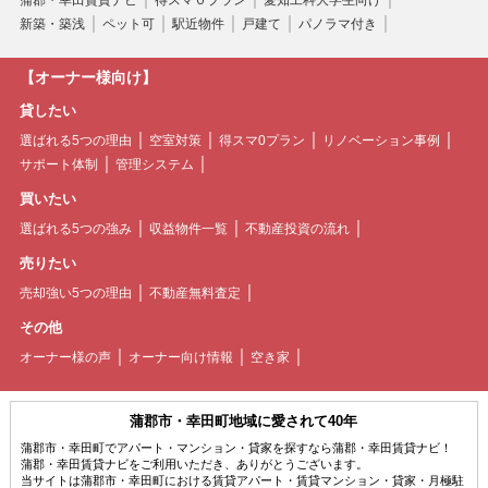
蒲郡・幸田賃貸ナビ
得スマ０プラン
愛知工科大学生向け
新築・築浅
ペット可
駅近物件
戸建て
パノラマ付き
【オーナー様向け】
貸したい
選ばれる5つの理由
空室対策
得スマ0プラン
リノベーション事例
サポート体制
管理システム
買いたい
選ばれる5つの強み
収益物件一覧
不動産投資の流れ
売りたい
売却強い5つの理由
不動産無料査定
その他
オーナー様の声
オーナー向け情報
空き家
蒲郡市・幸田町地域に愛されて40年
蒲郡市・幸田町でアパート・マンション・貸家を探すなら蒲郡・幸田賃貸ナビ！
蒲郡・幸田賃貸ナビをご利用いただき、ありがとうございます。
当サイトは蒲郡市・幸田町における賃貸アパート・賃貸マンション・貸家・月極駐