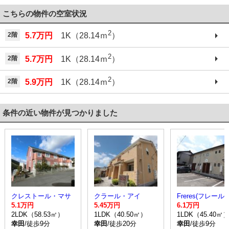
こちらの物件の空室状況
2
2階
5.7万円
1K（28.14ｍ
）
2
2階
5.7万円
1K（28.14ｍ
）
2
2階
5.9万円
1K（28.14ｍ
）
条件の近い物件が見つかりました
クレストール・マサ
クラール・アイ
Freres(フレール)
5.1万円
5.45万円
6.1万円
2LDK（58.53㎡）
1LDK（40.50㎡）
1LDK（45.40㎡
幸田
/徒歩9分
幸田
/徒歩20分
幸田
/徒歩9分