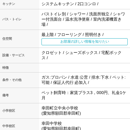
システムキッチン / 2口コンロ /
キッチン
バストイレ別 / シャワー / 洗面所独立 / シャワ
ー付洗面台 / 温水洗浄便座 / 室内洗濯機置き
バス・トイレ
場 /
最上階 / フローリング / 照明付き /
住空間
お部屋の詳しい情報を知りたい
クロゼット / シューズボックス / 宅配ボック
設備・サービス
ス /
特徴
ガス:プロパン / 水道:公営 / 排水:下水 / ペット:
条件・その他
可能 / 保証人代行:必加入 /
ペット飼育時：家賃プラス3，000円、礼金1ケ
備考
月
幸田町立中央小学校
小学校区
(愛知県額田郡幸田町)
幸田中学校
中学校区
(愛知県額田郡幸田町)