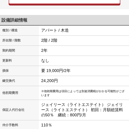
設備詳細情報
アパート / 木造
種別 / 構造
2階 / 2階
所在階 / 階数
2年
契約期間
なし
更新料
要 19,000円/2年
損保
24,200円
鍵交換代
※他初期費用は項目によっては別途消費税がかかる可能性がござ
他初期費用
います
ジェイリース（ライトエステイト） ジェイリ
ース（ライトエステイト） 初回：月額総賃料
保証人代行会社
の50％ 継続：800円/月
110％
仲介手数料