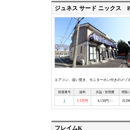
ジュネス サード ニックス 
エアコン、追い焚き、モニターホン付きのメゾネ
部屋番号
賃料
共益 / 管理費
間取
1
5.5万円
4,150円 / -
2LD
フレイムK