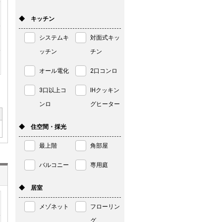
◆ キッチン
システムキ
対面式キッ
ッチン
チン
オール電化
2口コンロ
3口以上コ
IHクッキン
ンロ
グヒーター
◆ 住空間・採光
最上階
角部屋
バルコニー
専用庭
◆ 居室
メゾネット
フローリン
グ