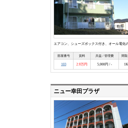
エアコン、シューズボックス付き、オール電化
部屋番号
賃料
共益 / 管理費
間取
103
2.9万円
5,000円 / -
1
ニュー幸田プラザ