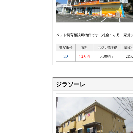
ペット飼育相談可物件です（礼金１ヶ月・家賃プラ
部屋番号
賃料
共益 / 管理費
間取
3D
4.2万円
5,500円 / -
2DK
ジラソーレ