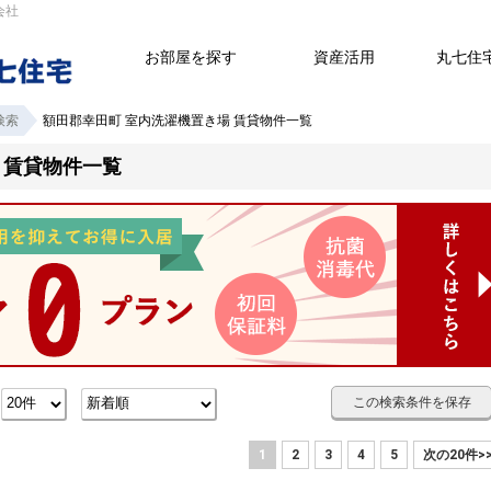
会社
お部屋を探す
資産活用
丸七住
検索
額田郡幸田町 室内洗濯機置き場 賃貸物件一覧
 賃貸物件一覧
この検索条件を保存
数
1
2
3
4
5
次の20件>