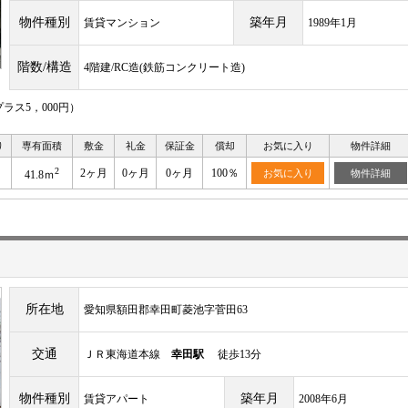
物件種別
築年月
賃貸マンション
1989年1月
階数/構造
4階建/RC造(鉄筋コンクリート造)
ス5，000円）
り
専有面積
敷金
礼金
保証金
償却
お気に入り
物件詳細
2
2ヶ月
0ヶ月
0ヶ月
100％
お気に入り
物件詳細
41.8ｍ
所在地
愛知県額田郡幸田町菱池字菅田63
交通
ＪＲ東海道本線
幸田駅
徒歩13分
物件種別
築年月
賃貸アパート
2008年6月