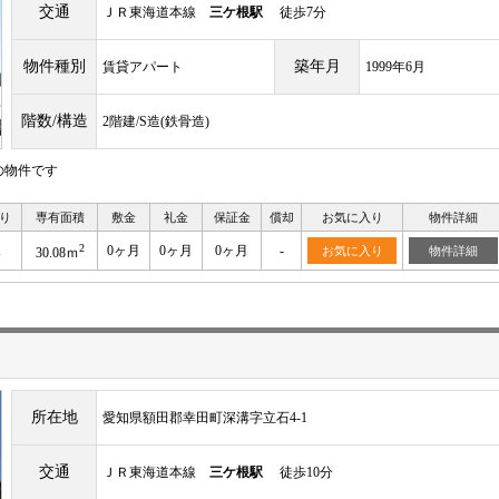
交通
ＪＲ東海道本線
三ケ根駅
徒歩7分
物件種別
築年月
賃貸アパート
1999年6月
階数/構造
2階建/S造(鉄骨造)
の物件です
り
専有面積
敷金
礼金
保証金
償却
お気に入り
物件詳細
2
K
0ヶ月
0ヶ月
0ヶ月
-
お気に入り
物件詳細
30.08ｍ
所在地
愛知県額田郡幸田町深溝字立石4‐1
交通
ＪＲ東海道本線
三ケ根駅
徒歩10分