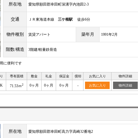
所在地
愛知県額田郡幸田町深溝字内池田2-3
交通
ＪＲ東海道本線
三ケ根駅
徒歩6分
物件種別
築年月
賃貸アパート
1991年2月
階数/構造
3階建/軽量鉄骨造
利用に便利です
り
専有面積
敷金
礼金
保証金
償却
お気に入り
物件詳細
2
DK
0ヶ月
0ヶ月
0ヶ月
-
お気に入り
物件詳細
71.53ｍ
所在地
愛知県額田郡幸田町高力字高崎32番地2