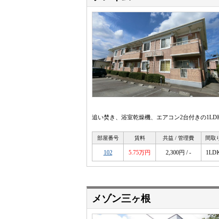
追い焚き、浴室乾燥機、エアコン2台付きの1LD
部屋番号
賃料
共益 / 管理費
間取
102
5.75万円
2,300円 / -
1LD
メゾン三ヶ根