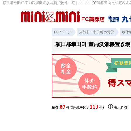
額田郡幸田町 室内洗濯機置き場 賃貸物件一覧｜ミニミニFC蒲郡店 丸七住宅株式
TOPページ
蒲郡市・幸田町の賃貸
物件
額田郡幸田町 室内洗濯機置き場
87
113
棟数
件 (総部屋数：
件)
表示件