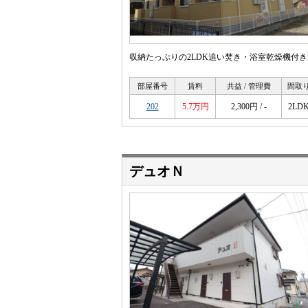
収納たっぷりの2LDK追い焚き・浴室乾燥機付
部屋番号
賃料
共益 / 管理費
間取
202
5.7万円
2,300円 / -
2LD
デュオＮ