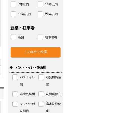
7年以内
10年以内
15年以内
20年以内
新築・駐車場
新築
駐車場有
◆ バス・トイレ・洗面所
バストイレ
追焚機能浴
別
室
浴室乾燥機
洗面所独立
シャワー付
温水洗浄便
洗面台
座