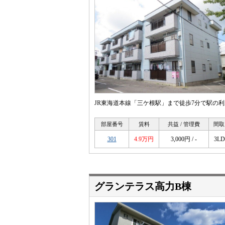
JR東海道本線「三ケ根駅」まで徒歩7分で駅の
部屋番号
賃料
共益 / 管理費
間取
301
4.9万円
3,000円 / -
3L
グランテラス高力B棟