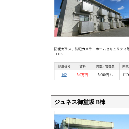
防犯ガラス、防犯カメラ、ホームセキュリティ
1LDK
部屋番号
賃料
共益 / 管理費
間取
102
5.9万円
5,000円 / -
1L
ジュネス御堂坂 B棟