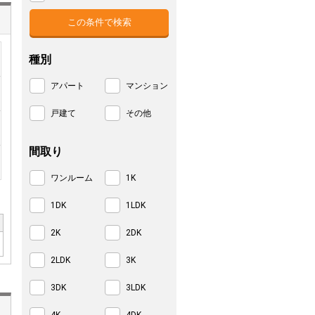
種別
アパート
マンション
戸建て
その他
間取り
ワンルーム
1K
1DK
1LDK
2K
2DK
2LDK
3K
3DK
3LDK