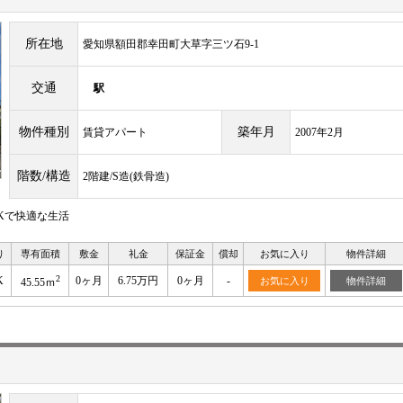
所在地
愛知県額田郡幸田町大草字三ツ石9-1
交通
駅
物件種別
築年月
賃貸アパート
2007年2月
階数/構造
2階建/S造(鉄骨造)
Kで快適な生活
り
専有面積
敷金
礼金
保証金
償却
お気に入り
物件詳細
2
K
0ヶ月
6.75万円
0ヶ月
-
お気に入り
物件詳細
45.55ｍ