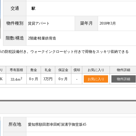
交通
駅
物件種別
築年月
賃貸アパート
2018年3月
階数/構造
2階建/軽量鉄骨造
等の防犯設備付き。ウォークインクローゼット付きで荷物をスッキリ収納できる
り
専有面積
敷金
礼金
保証金
償却
お気に入り
物件詳細
2
DK
0ヶ月
3万円
0ヶ月
-
お気に入り
物件詳細
33.4ｍ
所在地
愛知県額田郡幸田町深溝字御堂坂45