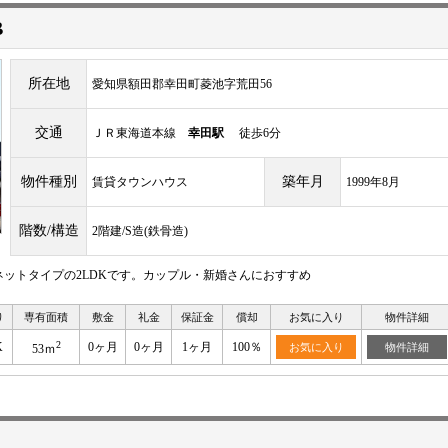
B
所在地
愛知県額田郡幸田町菱池字荒田56
交通
ＪＲ東海道本線
幸田駅
徒歩6分
物件種別
築年月
賃貸タウンハウス
1999年8月
階数/構造
2階建/S造(鉄骨造)
ットタイプの2LDKです。カップル・新婚さんにおすすめ
り
専有面積
敷金
礼金
保証金
償却
お気に入り
物件詳細
2
K
0ヶ月
0ヶ月
1ヶ月
100％
お気に入り
物件詳細
53ｍ