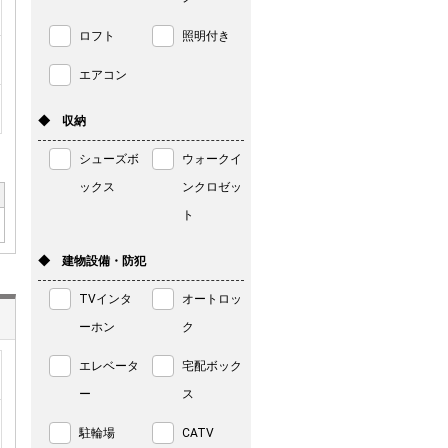
ロフト
照明付き
エアコン
◆ 収納
シューズボ
ウォークイ
ックス
ンクロゼッ
ト
◆ 建物設備・防犯
TVインタ
オートロッ
ーホン
ク
エレベータ
宅配ボック
ー
ス
駐輪場
CATV