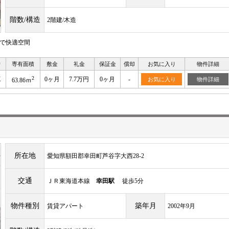
階数/構造
2階建/木造
きで快適空間
り
専有面積
敷金
礼金
保証金
償却
お気に入り
物件詳細
2
K
0ヶ月
7.7万円
0ヶ月
-
お気に入り
物件詳細
63.86ｍ
所在地
愛知県額田郡幸田町芦谷字大西28‐2
交通
ＪＲ東海道本線
幸田駅
徒歩5分
物件種別
築年月
賃貸アパート
2002年9月