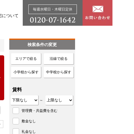
毎週水曜日・木曜日定休
宅について
検索条件の変更
エリアで絞る
沿線で絞る
小学校から探す
中学校から探す
賃料
～
管理費・共益費を含む
敷金なし
>
礼金なし