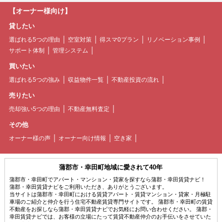
【オーナー様向け】
貸したい
選ばれる5つの理由
空室対策
得スマ0プラン
リノベーション事例
サポート体制
管理システム
買いたい
選ばれる5つの強み
収益物件一覧
不動産投資の流れ
売りたい
売却強い5つの理由
不動産無料査定
その他
オーナー様の声
オーナー向け情報
空き家
蒲郡市・幸田町地域に愛されて40年
蒲郡市・幸田町でアパート・マンション・貸家を探すなら蒲郡・幸田賃貸ナビ！
蒲郡・幸田賃貸ナビをご利用いただき、ありがとうございます。
当サイトは蒲郡市・幸田町における賃貸アパート・賃貸マンション・貸家・月極駐
車場のご紹介と仲介を行う住宅不動産賃貸専門サイトです。 蒲郡市・幸田町の賃貸
不動産をお探しなら蒲郡・幸田賃貸ナビでお気軽にお問い合わせください。 蒲郡・
幸田賃貸ナビでは、お客様の立場にたって賃貸不動産仲介のお手伝いをさせていた