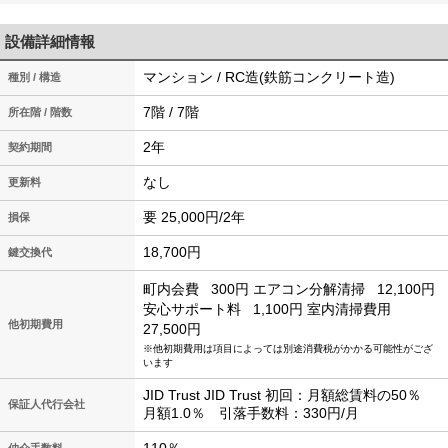
設備詳細情報
マンション / RC造(鉄筋コンクリート造)
種別 / 構造
7階 / 7階
所在階 / 階数
2年
契約期間
なし
更新料
要 25,000円/2年
損保
18,700円
鍵交換代
町内会費
300円
エアコン分解清掃
12,100円
安心サポート料
1,100円
室内清掃費用
他初期費用
27,500円
※他初期費用は項目によっては別途消費税がかかる可能性がござ
います
JID Trust JID Trust 初回：月額総賃料の50％
保証人代行会社
月額1.0％ 引落手数料：330円/月