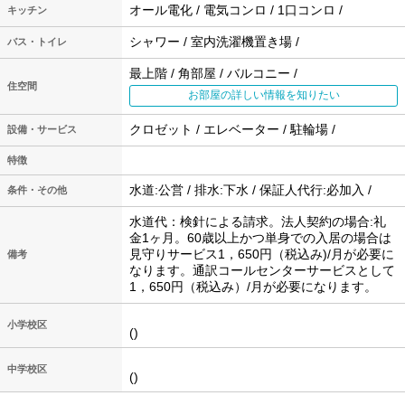
オール電化 / 電気コンロ / 1口コンロ /
キッチン
シャワー / 室内洗濯機置き場 /
バス・トイレ
最上階 / 角部屋 / バルコニー /
住空間
お部屋の詳しい情報を知りたい
クロゼット / エレベーター / 駐輪場 /
設備・サービス
特徴
水道:公営 / 排水:下水 / 保証人代行:必加入 /
条件・その他
水道代：検針による請求。法人契約の場合:礼
金1ヶ月。60歳以上かつ単身での入居の場合は
見守りサービス1，650円（税込み)/月が必要に
備考
なります。通訳コールセンターサービスとして
1，650円（税込み）/月が必要になります。
小学校区
()
中学校区
()