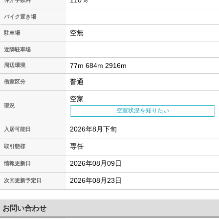
110％
仲介手数料
バイク置き場
空無
駐車場
近隣駐車場
77m 684m 2916m
周辺環境
普通
借家区分
空家
現況
空室状況を知りたい
2026年8月下旬
入居可能日
専任
取引態様
2026年08月09日
情報更新日
2026年08月23日
次回更新予定日
お問い合わせ