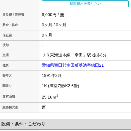
初期費用を知りたい
6,000円 / 無
共益費 / 管理費
0ヶ月 / 0ヶ月
敷金 / 礼金
0ヶ月
保証金
-
償却
ＪＲ東海道本線「幸田」駅 徒歩8分
交通
愛知県額田郡幸田町菱池字錦田21
住所
1991年3月
築年月
1K (洋室7畳/K2.6畳)
間取り
2
25.16ｍ
専有面積
西
主要採光面
設備・条件・こだわり