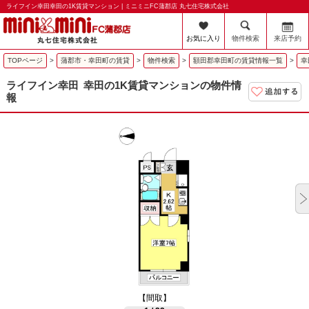
ライフイン幸田幸田の1K賃貸マンション | ミニミニFC蒲郡店 丸七住宅株式会社
お気に入り
物件検索
来店予約
TOPページ
>
蒲郡市・幸田町の賃貸
>
物件検索
>
額田郡幸田町の賃貸情報一覧
>
幸
ライフイン幸田
幸田の1K賃貸マンションの物件情
報
【間取】