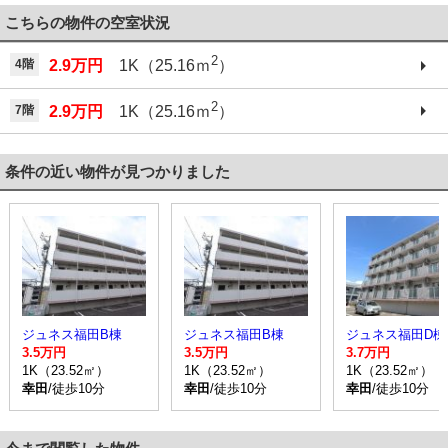
こちらの物件の空室状況
2
4階
2.9万円
1K（25.16ｍ
）
2
7階
2.9万円
1K（25.16ｍ
）
条件の近い物件が見つかりました
ジュネス福田B棟
ジュネス福田B棟
ジュネス福田D棟
3.5万円
3.5万円
3.7万円
1K（23.52㎡）
1K（23.52㎡）
1K（23.52㎡）
幸田
/徒歩10分
幸田
/徒歩10分
幸田
/徒歩10分