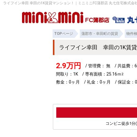
ライフイン幸田 幸田の1K賃貸マンション！｜ミニミニFC蒲郡店 丸七住宅株式会
TOPページ
蒲郡市・幸田町の賃貸
物件
ライフイン幸田 幸田の1K賃
2.9万円
/ 管理費： 無 / 共益費：6
間取り：1K / 専有面積：25.16ｍ
2
敷金：0ヶ月 / 礼金：0ヶ月 / 保証金：0
コンビニ徒歩1分(