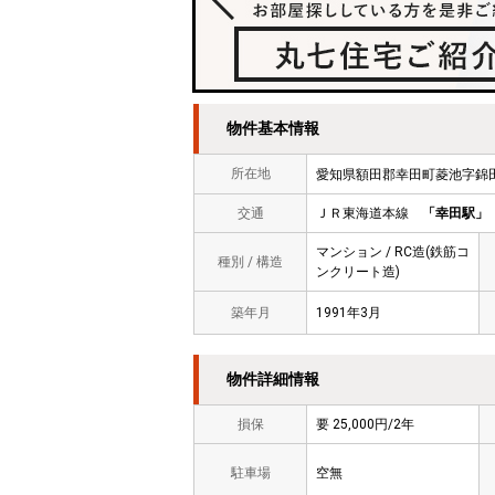
物件基本情報
所在地
愛知県額田郡幸田町菱池字錦
交通
ＪＲ東海道本線
「幸田駅」
マンション / RC造(鉄筋コ
種別 / 構造
ンクリート造)
築年月
1991年3月
物件詳細情報
損保
要 25,000円/2年
駐車場
空無