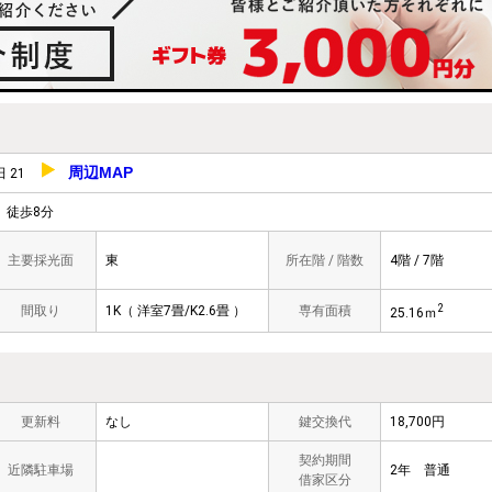
周辺MAP
田 21
徒歩8分
主要採光面
東
所在階 / 階数
4階 / 7階
2
間取り
1K（ 洋室7畳/K2.6畳 ）
専有面積
25.16ｍ
更新料
なし
鍵交換代
18,700円
契約期間
近隣駐車場
2年 普通
借家区分