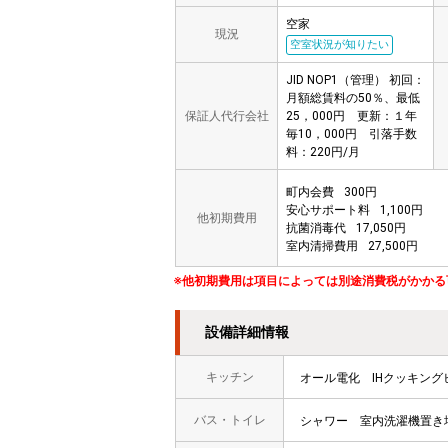
空家
現況
空室状況が知りたい
JID NOP1（管理） 初回：
月額総賃料の50％、最低
保証人代行会社
25，000円 更新：１年
毎10，000円 引落手数
料：220円/月
町内会費
300円
安心サポート料
1,100円
他初期費用
抗菌消毒代
17,050円
室内清掃費用
27,500円
※他初期費用は項目によっては別途消費税がかかる
設備詳細情報
キッチン
オール電化
IHクッキング
バス・トイレ
シャワー
室内洗濯機置き