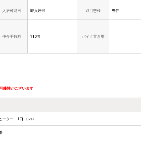
入居可能日
即入居可
取引態様
専任
仲介手数料
110％
バイク置き場
可能性がございます
ヒーター
1口コンロ
場