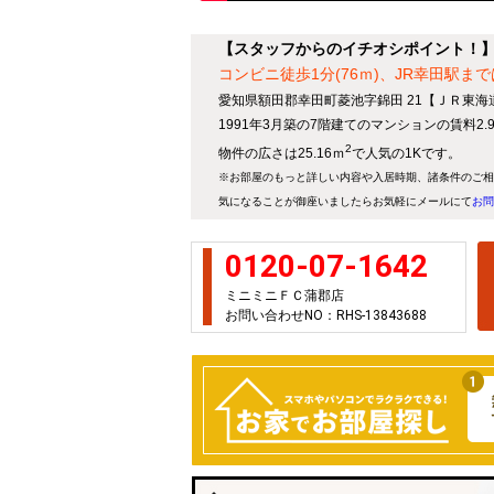
【スタッフからのイチオシポイント！
コンビニ徒歩1分(76ｍ)、JR幸田駅まで
愛知県額田郡幸田町菱池字錦田 21【ＪＲ東海
1991年3月築の7階建てのマンションの賃料2
2
物件の広さは25.16ｍ
で人気の1Kです。
※お部屋のもっと詳しい内容や入居時期、諸条件のご相
気になることが御座いましたらお気軽にメールにて
お問
0120-07-1642
ミニミニＦＣ蒲郡店
お問い合わせNO：RHS-13843688