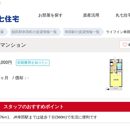
社
お部屋を探す
資産活用
丸七住
検索
額田郡幸田町の賃貸情報一覧
幸田駅の賃貸情報一覧
ライフイン幸田
貸マンション
,000円
初期費用を知りたい
ヶ月 / 償却：-
ポイント
76ｍ)、JR幸田駅までは徒歩７分(560m)で生活に便利です