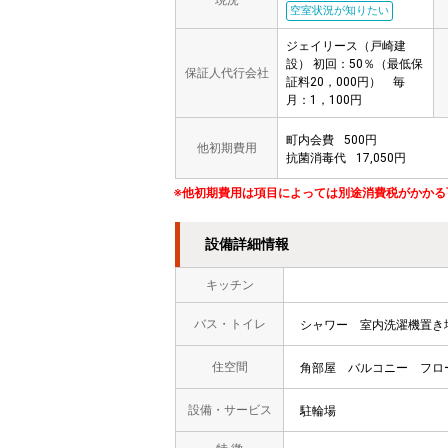
現況
空室状況が知りたい
ジェイリース（戸崎建
設） 初回：50％（最低保
保証人代行会社
証料20，000円） 毎
月：1，100円
町内会費
500円
他初期費用
抗菌消毒代
17,050円
※他初期費用は項目によっては別途消費税がかかる
設備詳細情報
キッチン
バス・トイレ
シャワー
室内洗濯機置き
住空間
角部屋
バルコニー
フロ
設備・サービス
駐輪場