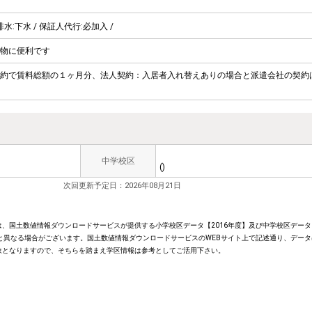
 排水:下水 / 保証人代行:必加入 /
物に便利です
約で賃料総額の１ヶ月分、法人契約：入居者入れ替えありの場合と派遣会社の契約
中学校区
()
次回更新予定日：2026年08月21日
、国土数値情報ダウンロードサービスが提供する小学校区データ【2016年度】及び中学校区データ【
と異なる場合がございます。国土数値情報ダウンロードサービスのWEBサイト上で記述通り、データ
象となりますので、そちらを踏まえ学区情報は参考としてご活用下さい。