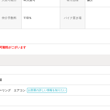
入居可能日
即入居可
取引態様
媒介
仲介手数料
110％
バイク置き場
可能性がございます
場
ーリング
エアコン
お部屋の詳しい情報を知りたい