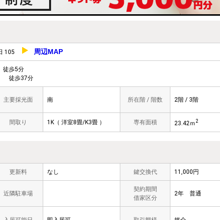
周辺MAP
 105
徒歩5分
 徒歩37分
主要採光面
南
所在階 / 階数
2階 / 3階
2
間取り
1K（ 洋室8畳/K3畳 ）
専有面積
23.42ｍ
更新料
なし
鍵交換代
11,000円
契約期間
近隣駐車場
2年 普通
借家区分