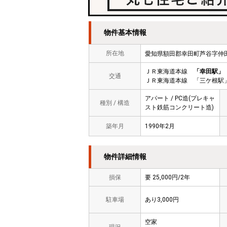
物件基本情報
所在地
愛知県額田郡幸田町芦谷字仲田
ＪＲ東海道本線
「幸田駅」
交通
ＪＲ東海道本線 「三ケ根駅」
アパート / PC造(プレキャ
種別 / 構造
スト鉄筋コンクリート造)
築年月
1990年2月
物件詳細情報
損保
要 25,000円/2年
駐車場
あり3,000円
空家