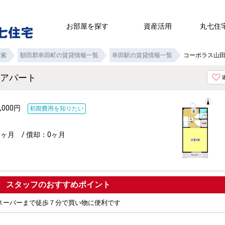
お部屋を探す
資産活用
丸七住
検索
額田郡幸田町の賃貸情報一覧
幸田駅の賃貸情報一覧
コーポラス山田
貸アパート
,000円
初期費用を知りたい
0ヶ月 / 償却：0ヶ月
ポイント
スーパーまで徒歩７分で買い物に便利です