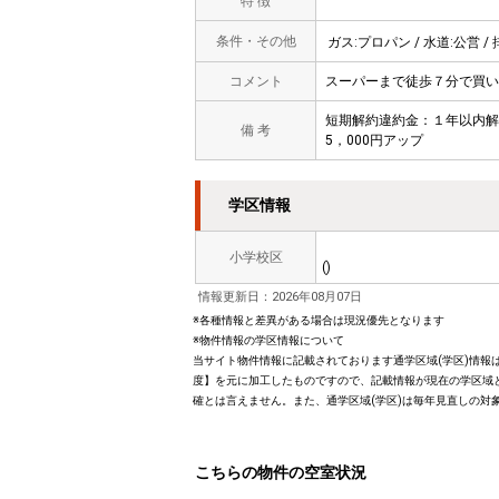
特 徴
条件・その他
ガス:プロパン / 水道:公営 /
コメント
スーパーまで徒歩７分で買い
短期解約違約金：１年以内解
備 考
5，000円アップ
学区情報
小学校区
()
情報更新日：2026年08月07日
※各種情報と差異がある場合は現況優先となります
※物件情報の学区情報について
当サイト物件情報に記載されております通学区域(学区)情報は
度】を元に加工したものですので、記載情報が現在の学区域
確とは言えません。また、通学区域(学区)は毎年見直しの対
こちらの物件の空室状況