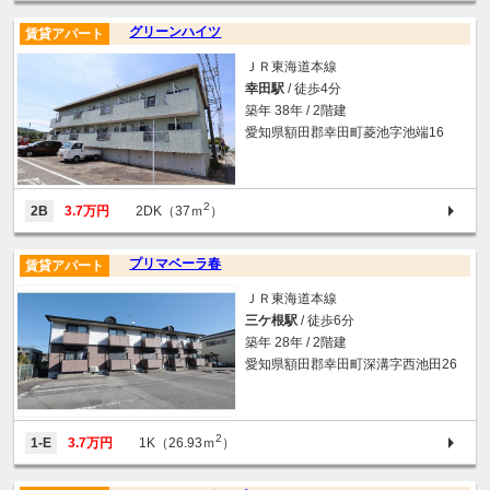
グリーンハイツ
賃貸アパート
ＪＲ東海道本線
幸田駅
/ 徒歩4分
築年 38年 / 2階建
愛知県額田郡幸田町菱池字池端16
2
2B
3.7万円
2DK（37ｍ
）
プリマベーラ春
賃貸アパート
ＪＲ東海道本線
三ケ根駅
/ 徒歩6分
築年 28年 / 2階建
愛知県額田郡幸田町深溝字西池田26
2
1-E
3.7万円
1K（26.93ｍ
）