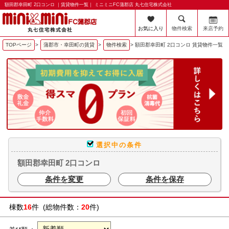
額田郡幸田町 2口コンロ ｜賃貸物件一覧｜ ミニミニFC蒲郡店 丸七住宅株式会社
お気に入り
物件検索
来店予約
TOPページ
>
蒲郡市・幸田町の賃貸
>
物件検索
>
額田郡幸田町 2口コンロ 賃貸物件一覧
選択中の条件
額田郡幸田町 2口コンロ
条件を変更
条件を保存
棟数
16
件 (総物件数：
20
件)