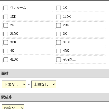
ワンルーム
1K
1DK
1LDK
2K
2DK
2LDK
3K
3DK
3LDK
4K
4DK
4LDK
それ以上
面積
～
駅徒歩