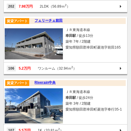
2
202
7.98万円
2LDK（56.89ｍ
）
フェリーチェ前田
賃貸アパート
ＪＲ東海道本線
幸田駅
/ 徒歩13分
築年 7年 / 2階建
愛知県額田郡幸田町菱池字前田165
2
106
5.2万円
ワンルーム（32.94ｍ
）
Riverain中央
賃貸アパート
ＪＲ東海道本線
幸田駅
/ 徒歩24分
築年 3年 / 2階建
愛知県額田郡幸田町菱池字奉行35-1
2
107
5.5万円
1K（33.81ｍ
）