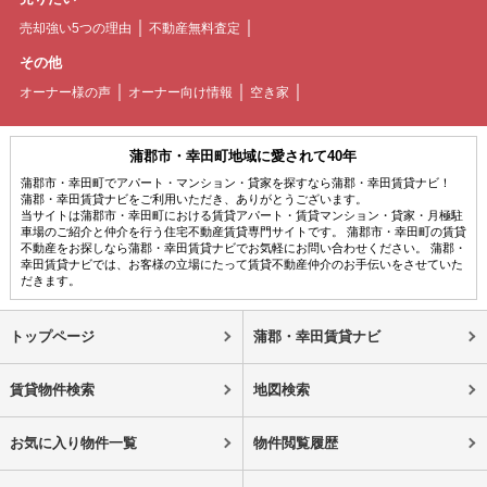
売却強い5つの理由
不動産無料査定
その他
オーナー様の声
オーナー向け情報
空き家
蒲郡市・幸田町地域に愛されて40年
蒲郡市・幸田町でアパート・マンション・貸家を探すなら蒲郡・幸田賃貸ナビ！
蒲郡・幸田賃貸ナビをご利用いただき、ありがとうございます。
当サイトは蒲郡市・幸田町における賃貸アパート・賃貸マンション・貸家・月極駐
車場のご紹介と仲介を行う住宅不動産賃貸専門サイトです。 蒲郡市・幸田町の賃貸
不動産をお探しなら蒲郡・幸田賃貸ナビでお気軽にお問い合わせください。 蒲郡・
幸田賃貸ナビでは、お客様の立場にたって賃貸不動産仲介のお手伝いをさせていた
だきます。
トップページ
蒲郡・幸田賃貸ナビ
賃貸物件検索
地図検索
お気に入り物件一覧
物件閲覧履歴