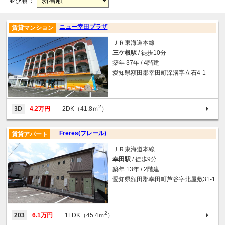
並び順 ：
ニュー幸田プラザ
賃貸マンション
ＪＲ東海道本線
三ケ根駅
/ 徒歩10分
築年 37年 / 4階建
愛知県額田郡幸田町深溝字立石4‐1
2
3D
4.2万円
2DK（41.8ｍ
）
Freres(フレール)
賃貸アパート
ＪＲ東海道本線
幸田駅
/ 徒歩9分
築年 13年 / 2階建
愛知県額田郡幸田町芦谷字北屋敷31-1
2
203
6.1万円
1LDK（45.4ｍ
）