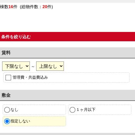
棟数
16
件 (総物件数：
20
件)
条件を絞り込む
賃料
～
管理費・共益費込み
敷金
なし
１ヶ月以下
指定しない