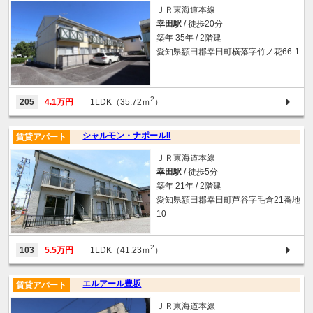
ＪＲ東海道本線
幸田駅
/ 徒歩20分
築年 35年 / 2階建
愛知県額田郡幸田町横落字竹ノ花66-1
2
205
4.1万円
1LDK（35.72ｍ
）
シャルモン・ナポールII
賃貸アパート
ＪＲ東海道本線
幸田駅
/ 徒歩5分
築年 21年 / 2階建
愛知県額田郡幸田町芦谷字毛倉21番地
10
2
103
5.5万円
1LDK（41.23ｍ
）
エルアール豊坂
賃貸アパート
ＪＲ東海道本線