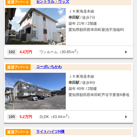
セントラル・ウッズ
賃貸アパート
ＪＲ東海道本線
幸田駅
/ 徒歩7分
築年 21年 / 2階建
愛知県額田郡幸田町菱池字池端85
2
102
4.4万円
ワンルーム（30.85ｍ
）
コーポいちかわ
賃貸アパート
ＪＲ東海道本線
幸田駅
/ 徒歩9分
築年 40年 / 2階建
愛知県額田郡幸田町芦谷字要善8番地
2
105
5.2万円
2LDK（43.44ｍ
）
ライトハイツH棟
賃貸アパート