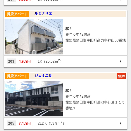
ルミナリエ
賃貸アパート
駅
/
築年 6年 / 2階建
愛知県額田郡幸田町高力字神山68番地
2
203
4.9万円
1K（25.52ｍ
）
ジェミニＢ
賃貸アパート
駅
/
築年 6年 / 2階建
愛知県額田郡幸田町菱池字行連１１５
番地１
2
205
7.4万円
2LDK（53.9ｍ
）