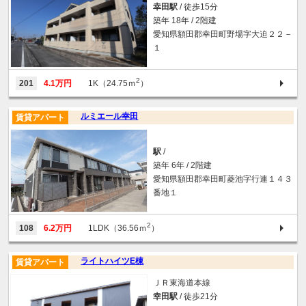
幸田駅
/ 徒歩15分
築年 18年 / 2階建
愛知県額田郡幸田町野場字大迫２２－
１
2
201
4.1万円
1K（24.75ｍ
）
ルミエール幸田
賃貸アパート
駅
/
築年 6年 / 2階建
愛知県額田郡幸田町菱池字行連１４３
番地１
2
108
6.2万円
1LDK（36.56ｍ
）
ライトハイツE棟
賃貸アパート
ＪＲ東海道本線
幸田駅
/ 徒歩21分