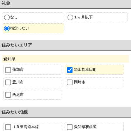
礼金
なし
１ヶ月以下
指定しない
住みたいエリア
愛知県
蒲郡市
額田郡幸田町
豊川市
岡崎市
西尾市
住みたい沿線
ＪＲ東海道本線
愛知環状鉄道