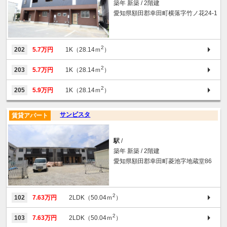
築年 新築 / 2階建
愛知県額田郡幸田町横落字竹ノ花24-1
2
202
5.7万円
1K（28.14ｍ
）
2
203
5.7万円
1K（28.14ｍ
）
2
205
5.9万円
1K（28.14ｍ
）
サンビスタ
賃貸アパート
駅
/
築年 新築 / 2階建
愛知県額田郡幸田町菱池字地蔵堂86
2
102
7.63万円
2LDK（50.04ｍ
）
2
103
7.63万円
2LDK（50.04ｍ
）