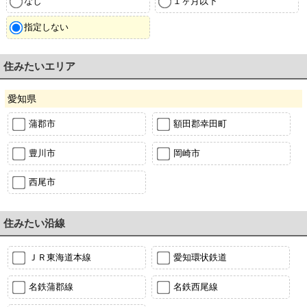
なし
１ヶ月以下
指定しない
住みたいエリア
愛知県
蒲郡市
額田郡幸田町
豊川市
岡崎市
西尾市
住みたい沿線
ＪＲ東海道本線
愛知環状鉄道
名鉄蒲郡線
名鉄西尾線