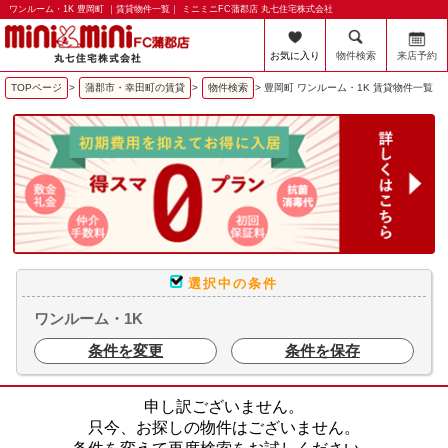
ワンルーム・1K 豊岡町 ｜賃貸物件一覧｜ ミニミニFC蒲郡店 丸七住宅株式会社
お気に入り
物件検索
来店予約
TOPページ
>
蒲郡市・幸田町の賃貸
>
物件検索
>
豊岡町 ワンルーム・1K 賃貸物件一覧
選択中の条件
ワンルーム・1K
条件を変更
条件を保存
申し訳ございません。
只今、お探しの物件はございません。