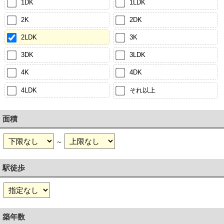
1DK
1LDK
2K
2DK
2LDK
3K
3DK
3LDK
4K
4DK
4LDK
それ以上
面積
～
駅徒歩
築年数