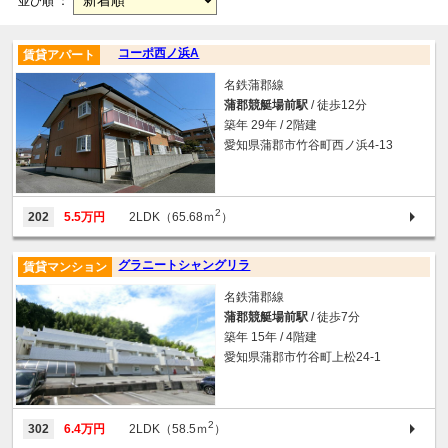
並び順 ：
コーポ西ノ浜A
賃貸アパート
名鉄蒲郡線
蒲郡競艇場前駅
/ 徒歩12分
築年 29年 / 2階建
愛知県蒲郡市竹谷町西ノ浜4-13
2
202
5.5万円
2LDK（65.68ｍ
）
グラニートシャングリラ
賃貸マンション
名鉄蒲郡線
蒲郡競艇場前駅
/ 徒歩7分
築年 15年 / 4階建
愛知県蒲郡市竹谷町上松24-1
2
302
6.4万円
2LDK（58.5ｍ
）