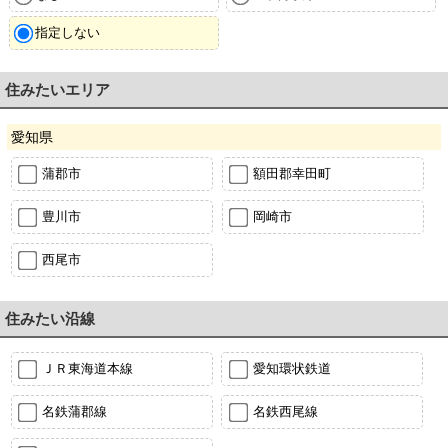
指定しない
住みたいエリア
愛知県
蒲郡市
額田郡幸田町
豊川市
岡崎市
西尾市
住みたい沿線
ＪＲ東海道本線
愛知環状鉄道
名鉄蒲郡線
名鉄西尾線