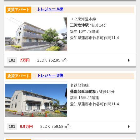
トレジャー A棟
賃貸アパート
ＪＲ東海道本線
三河塩津駅
/ 徒歩14分
築年 16年 / 3階建
愛知県蒲郡市竹谷町作間11-4
2
102
7万円
2LDK（62.95ｍ
）
トレジャー B棟
賃貸アパート
名鉄蒲郡線
蒲郡競艇場前駅
/ 徒歩14分
築年 16年 / 2階建
愛知県蒲郡市竹谷町作間11-4
2
101
6.9万円
2LDK（59.58ｍ
）