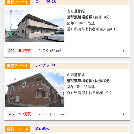
コートTAKA
賃貸アパート
名鉄蒲郡線
蒲郡競艇場前駅
/ 徒歩14分
築年 21年 / 2階建
愛知県蒲郡市竹谷町西ノ浜4-12
2
202
5.1万円
2LDK（58ｍ
）
ライグッドII
賃貸アパート
名鉄蒲郡線
蒲郡競艇場前駅
/ 徒歩20分
築年 15年 / 2階建
愛知県蒲郡市竹谷町横井6-1
2
202
5.7万円
2LDK（54.67ｍ
）
M's 蔵和
賃貸アパート