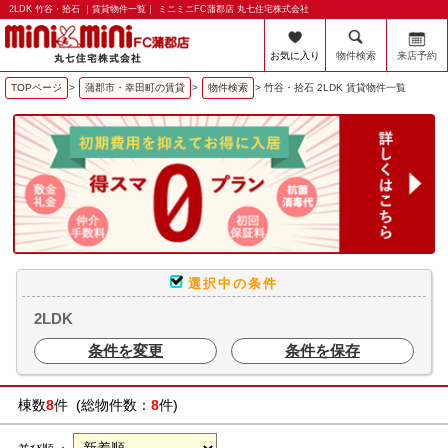
2LDK 竹谷・拾石 ｜賃貸物件一覧｜ ミニミニFC蒲郡店 丸七住宅株式会社
お気に入り
物件検索
来店予約
TOPページ
>
蒲郡市・幸田町の賃貸
>
物件検索
>
竹谷・拾石 2LDK 賃貸物件一覧
選択中の条件
2LDK
条件を変更
条件を保存
棟数
8
件 (総物件数：
8
件)