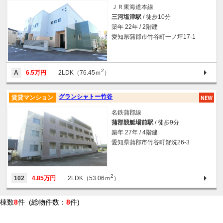
ＪＲ東海道本線
三河塩津駅
/ 徒歩10分
築年 22年 / 2階建
愛知県蒲郡市竹谷町一ノ坪17-1
2
A
6.5万円
2LDK（76.45ｍ
）
グランシャトー竹谷
賃貸マンション
名鉄蒲郡線
蒲郡競艇場前駅
/ 徒歩9分
築年 27年 / 4階建
愛知県蒲郡市竹谷町蟹洗26-3
2
102
4.85万円
2LDK（53.06ｍ
）
棟数
8
件 (総物件数：
8
件)