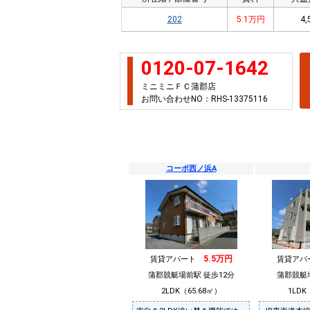
202
5.1万円
4,
0120-07-1642
ミニミニＦＣ蒲郡店
お問い合わせNO：RHS-13375116
コーポ西ノ浜A
5.5万円
賃貸アパート
賃貸ア
蒲郡競艇場前駅 徒歩12分
蒲郡競艇
2LDK（65.68㎡）
1LDK