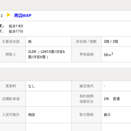
周辺MAP
-12
駅」
徒歩14分
」 徒歩17分
主要採光面
南
所在階 / 階数
2階 / 2階
2LDK（ LDK10畳/洋室6
2
間取り
専有面積
58ｍ
畳/洋室6畳 ）
更新料
なし
鍵交換代
-
契約期間
近隣駐車場
2年 普通
借家区分
入居可能日
相談
取引態様
媒介