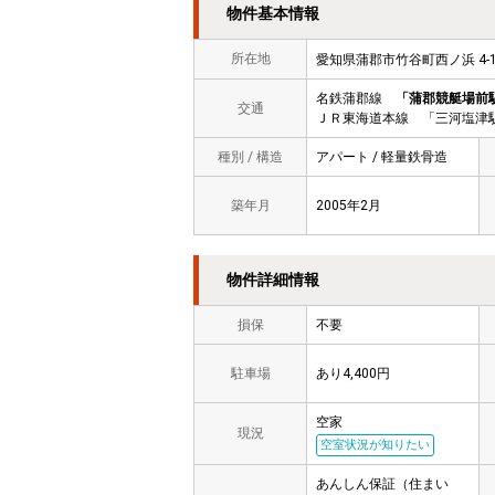
物件基本情報
所在地
愛知県蒲郡市竹谷町西ノ浜 4
名鉄蒲郡線
「蒲郡競艇場前
交通
ＪＲ東海道本線 「三河塩津駅
種別 / 構造
アパート / 軽量鉄骨造
築年月
2005年2月
物件詳細情報
損保
不要
駐車場
あり4,400円
空家
現況
空室状況が知りたい
あんしん保証（住まい