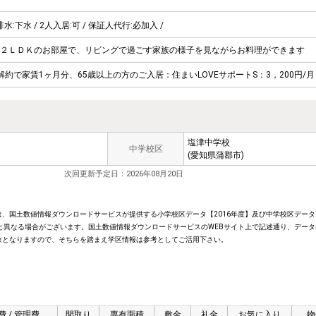
排水:下水 / 2人入居:可 / 保証人代行:必加入 /
２ＬＤＫのお部屋で、リビングで過ごす家族の様子を見ながらお料理ができます
約で家賃1ヶ月分、65歳以上の方のご入居：住まいLOVEサポートS：3，200円/月
塩津中学校
中学校区
(愛知県蒲郡市)
次回更新予定日：2026年08月20日
、国土数値情報ダウンロードサービスが提供する小学校区データ【2016年度】及び中学校区データ【
と異なる場合がございます。国土数値情報ダウンロードサービスのWEBサイト上で記述通り、データ
象となりますので、そちらを踏まえ学区情報は参考としてご活用下さい。
費 / 管理費
間取り
専有面積
敷金
礼金
お気に入り
物