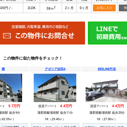
2
500円 / -
2LDK
2ヶ月
0ヶ月
お気に入り
物
58ｍ
この物件に似た物件をチェック！
雅
アゼリア浜田A
BEELINE竹谷
5.7万円
4.4万円
4.4万円
パート
賃貸アパート
賃貸アパート
場前駅 徒歩9分
蒲郡競艇場前駅 徒歩11分
蒲郡競艇場前駅 徒歩20分
（42.59㎡）
1K（29.40㎡）
1K（27.00㎡）