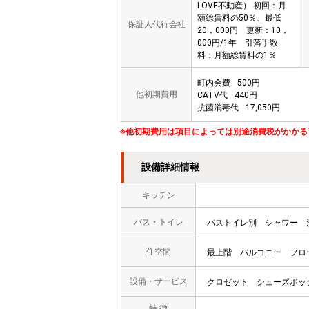
LOVE不動産） 初回：月
額総賃料の50％、最低
保証人代行会社
20，000円 更新：10，
000円/1年 引落手数
料：月額総賃料の1％
町内会費
500円
他初期費用
CATV代
440円
抗菌消毒代
17,050円
※他初期費用は項目によっては別途消費税がかかる
設備詳細情報
キッチン
バス・トイレ
バストイレ別
シャワー
住空間
最上階
バルコニー
フロ
設備・サービス
クロゼット
シューズボッ
特 徴