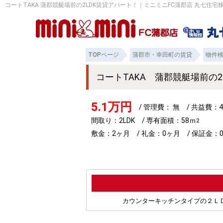
コートTAKA 蒲郡競艇場前の2LDK賃貸アパート！｜ミニミニFC蒲郡店 丸七住宅
TOPページ
蒲郡市・幸田町の賃貸
物件
コートTAKA 蒲郡競艇場前の
5.1万円
/ 管理費： 無 / 共益費：4
間取り：2LDK / 専有面積：58ｍ
2
敷金：2ヶ月 / 礼金：0ヶ月 / 保証金：0
カウンターキッチンタイプの２Ｌ