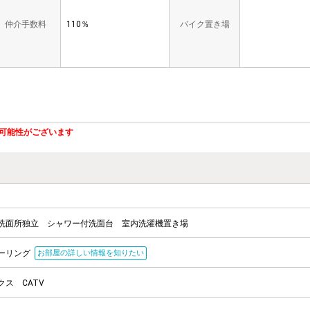
仲介手数料
110％
バイク置き場
可能性がございます
洗面所独立
シャワー付洗面台
室内洗濯機置き場
ーリング
お部屋の詳しい情報を知りたい
クス
CATV