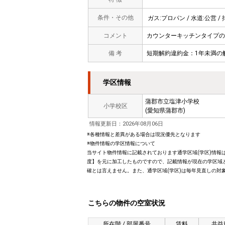
条件・その他
ガス:プロパン / 水道:公営 / 
コメント
カウンターキッチンタイプの
備 考
短期解約違約金：1年未満の解
学区情報
蒲郡市立塩津小学校
小学校区
(愛知県蒲郡市)
情報更新日：2026年08月06日
※各種情報と差異がある場合は現況優先となります
※物件情報の学区情報について
当サイト物件情報に記載されております通学区域(学区)情報は
度】を元に加工したものですので、記載情報が現在の学区域
確とは言えません。また、通学区域(学区)は毎年見直しの対
こちらの物件の空室状況
所在階 / 部屋番号
賃料
共益