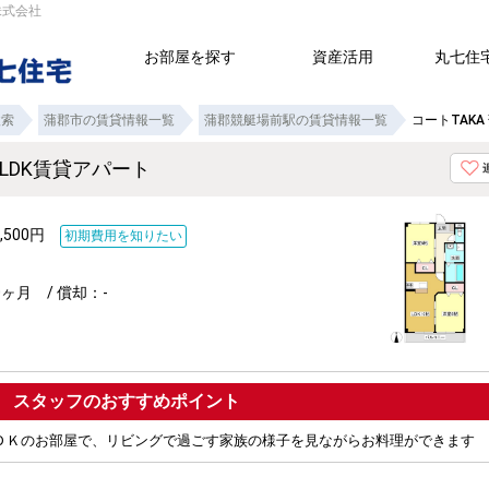
株式会社
お部屋を探す
資産活用
丸七住
検索
蒲郡市の賃貸情報一覧
蒲郡競艇場前駅の賃貸情報一覧
コートTAK
2LDK賃貸アパート
,500円
初期費用を知りたい
ヶ月 / 償却：-
ポイント
ＤＫのお部屋で、リビングで過ごす家族の様子を見ながらお料理ができます