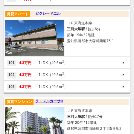
ピクシードエル
賃貸アパート
ＪＲ東海道本線
三河大塚駅
/ 徒歩6分
築年 19年 / 2階建
愛知県蒲郡市大塚町柴垣75-1
2
101
4.3万円
1LDK（40.5ｍ
）
2
102
4.3万円
1LDK（40.5ｍ
）
2
105
4.3万円
1LDK（40.5ｍ
）
ラ・メルカーサIII
賃貸マンション
ＪＲ東海道本線
三河大塚駅
/ 徒歩17分
築年 20年 / 12階建
愛知県蒲郡市海陽町２丁目5番地2