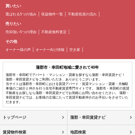
買いたい
選ばれる5つの強み
収益物件一覧
不動産投資の流れ
売りたい
売却強い5つの理由
不動産無料査定
その他
オーナー様の声
オーナー向け情報
空き家
蒲郡市・幸田町地域に愛されて40年
蒲郡市・幸田町でアパート・マンション・貸家を探すなら蒲郡・幸田賃貸ナビ！
蒲郡・幸田賃貸ナビをご利用いただき、ありがとうございます。
当サイトは蒲郡市・幸田町における賃貸アパート・賃貸マンション・貸家・月極駐
車場のご紹介と仲介を行う住宅不動産賃貸専門サイトです。 蒲郡市・幸田町の賃貸
不動産をお探しなら蒲郡・幸田賃貸ナビでお気軽にお問い合わせください。 蒲郡・
幸田賃貸ナビでは、お客様の立場にたって賃貸不動産仲介のお手伝いをさせていた
だきます。
トップページ
蒲郡・幸田賃貸ナビ
賃貸物件検索
地図検索