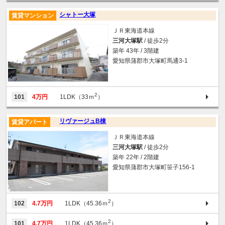
シャトー大塚
賃貸マンション
ＪＲ東海道本線
三河大塚駅
/ 徒歩2分
築年 43年 / 3階建
愛知県蒲郡市大塚町馬通3-1
2
101
4万円
1LDK（33ｍ
）
リヴァージュB棟
賃貸アパート
ＪＲ東海道本線
三河大塚駅
/ 徒歩2分
築年 22年 / 2階建
愛知県蒲郡市大塚町笹子156-1
2
102
4.7万円
1LDK（45.36ｍ
）
2
101
4.7万円
1LDK（45.36ｍ
）