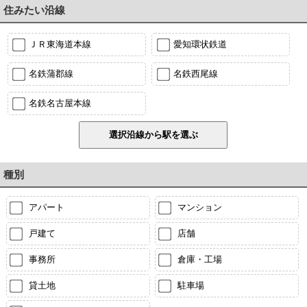
住みたい沿線
ＪＲ東海道本線
愛知環状鉄道
名鉄蒲郡線
名鉄西尾線
名鉄名古屋本線
種別
アパート
マンション
戸建て
店舗
事務所
倉庫・工場
貸土地
駐車場