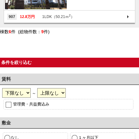
2
907
12.8万円
1LDK（50.21ｍ
）
棟数
6
件 (総物件数：
9
件)
条件を絞り込む
賃料
～
管理費・共益費込み
敷金
なし
１ヶ月以下