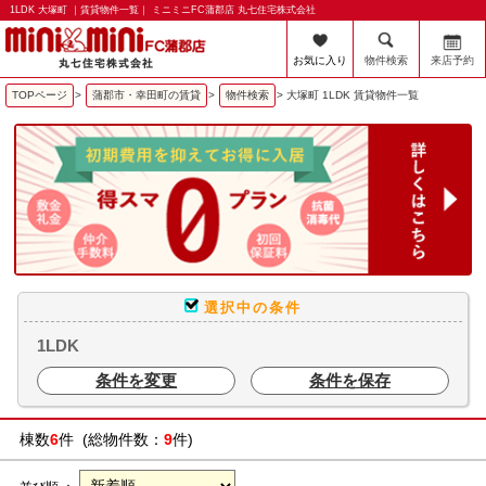
1LDK 大塚町 ｜賃貸物件一覧｜ ミニミニFC蒲郡店 丸七住宅株式会社
お気に入り
物件検索
来店予約
TOPページ
>
蒲郡市・幸田町の賃貸
>
物件検索
>
大塚町 1LDK 賃貸物件一覧
選択中の条件
1LDK
条件を変更
条件を保存
棟数
6
件 (総物件数：
9
件)