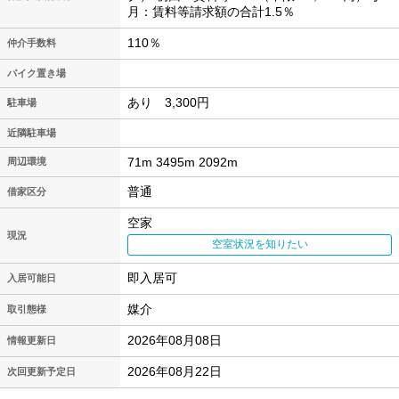
月：賃料等請求額の合計1.5％
110％
仲介手数料
バイク置き場
あり 3,300円
駐車場
近隣駐車場
71m 3495m 2092m
周辺環境
普通
借家区分
空家
現況
空室状況を知りたい
即入居可
入居可能日
媒介
取引態様
2026年08月08日
情報更新日
2026年08月22日
次回更新予定日