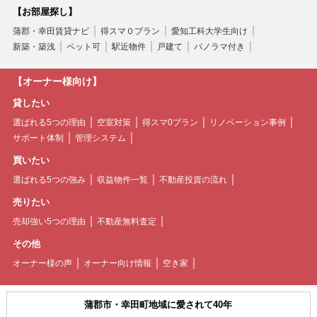
【お部屋探し】
蒲郡・幸田賃貸ナビ
得スマ０プラン
愛知工科大学生向け
新築・築浅
ペット可
駅近物件
戸建て
パノラマ付き
【オーナー様向け】
貸したい
選ばれる5つの理由
空室対策
得スマ0プラン
リノベーション事例
サポート体制
管理システム
買いたい
選ばれる5つの強み
収益物件一覧
不動産投資の流れ
売りたい
売却強い5つの理由
不動産無料査定
その他
オーナー様の声
オーナー向け情報
空き家
蒲郡市・幸田町地域に愛されて40年