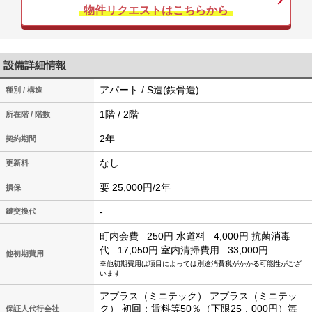
物件リクエストはこちらから
設備詳細情報
アパート / S造(鉄骨造)
種別 / 構造
1階 / 2階
所在階 / 階数
2年
契約期間
なし
更新料
要 25,000円/2年
損保
-
鍵交換代
町内会費
250円
水道料
4,000円
抗菌消毒
代
17,050円
室内清掃費用
33,000円
他初期費用
※他初期費用は項目によっては別途消費税がかかる可能性がござ
います
アプラス（ミニテック） アプラス（ミニテッ
ク） 初回：賃料等50％（下限25，000円）毎
保証人代行会社