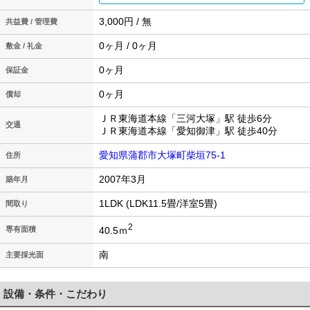
3,000円 / 無
共益費 / 管理費
0ヶ月 / 0ヶ月
敷金 / 礼金
0ヶ月
保証金
0ヶ月
償却
ＪＲ東海道本線「三河大塚」駅 徒歩6分
交通
ＪＲ東海道本線「愛知御津」駅 徒歩40分
愛知県蒲郡市大塚町柴垣75-1
住所
2007年3月
築年月
1LDK (LDK11.5畳/洋室5畳)
間取り
2
40.5ｍ
専有面積
南
主要採光面
設備・条件・こだわり