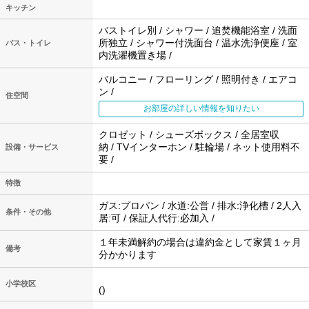
キッチン
バストイレ別 / シャワー / 追焚機能浴室 / 洗面
所独立 / シャワー付洗面台 / 温水洗浄便座 / 室
バス・トイレ
内洗濯機置き場 /
バルコニー / フローリング / 照明付き / エアコ
ン /
住空間
お部屋の詳しい情報を知りたい
クロゼット / シューズボックス / 全居室収
納 / TVインターホン / 駐輪場 / ネット使用料不
設備・サービス
要 /
特徴
ガス:プロパン / 水道:公営 / 排水:浄化槽 / 2人入
条件・その他
居:可 / 保証人代行:必加入 /
１年未満解約の場合は違約金として家賃１ヶ月
備考
分かかります
小学校区
()