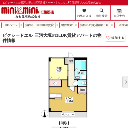
ピクシードエル三河大塚の1LDK賃貸アパート | ミニミニFC蒲郡店 丸七住宅株式会社
お気に入り
物件検索
来店予約
TOPページ
>
蒲郡市・幸田町の賃貸
>
物件検索
>
蒲郡市の賃貸情報一覧
>
三河大塚
ピクシードエル
三河大塚の1LDK賃貸アパートの物
件情報
【間取】