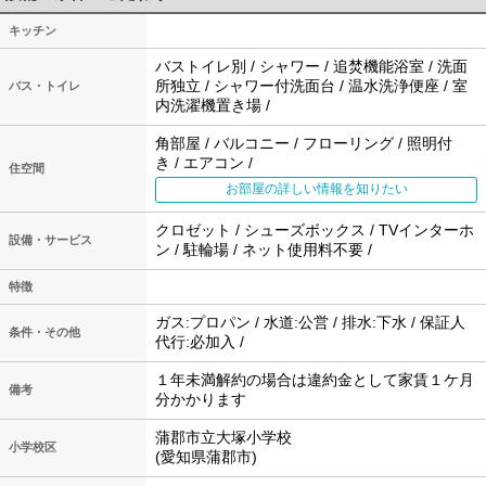
キッチン
バストイレ別 / シャワー / 追焚機能浴室 / 洗面
所独立 / シャワー付洗面台 / 温水洗浄便座 / 室
バス・トイレ
内洗濯機置き場 /
角部屋 / バルコニー / フローリング / 照明付
き / エアコン /
住空間
お部屋の詳しい情報を知りたい
クロゼット / シューズボックス / TVインターホ
設備・サービス
ン / 駐輪場 / ネット使用料不要 /
特徴
ガス:プロパン / 水道:公営 / 排水:下水 / 保証人
条件・その他
代行:必加入 /
１年未満解約の場合は違約金として家賃１ケ月
備考
分かかります
蒲郡市立大塚小学校
小学校区
(愛知県蒲郡市)