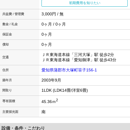
初期費用を知りたい
3,000円 / 無
共益費 / 管理費
0ヶ月 / 0ヶ月
敷金 / 礼金
0ヶ月
保証金
0ヶ月
償却
ＪＲ東海道本線「三河大塚」駅 徒歩2分
交通
ＪＲ東海道本線「愛知御津」駅 徒歩43分
愛知県蒲郡市大塚町笹子156-1
住所
2003年9月
築年月
1LDK (LDK14畳/洋室6畳)
間取り
2
45.36ｍ
専有面積
南
主要採光面
設備・条件・こだわり