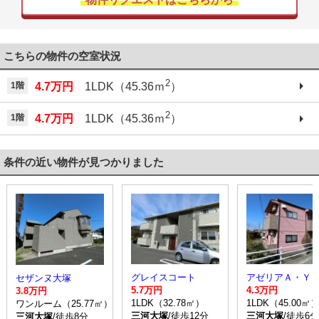
こちらの物件の空室状況
2
1階
4.7万円
1LDK（45.36ｍ
）
2
1階
4.7万円
1LDK（45.36ｍ
）
条件の近い物件が見つかりました
グレイスコート
アゼリアＡ・Ｙ
セザンヌ大塚
5.7万円
4.3万円
3.8万円
1LDK（32.78㎡）
1LDK（45.00㎡
ワンルーム（25.77㎡）
三河大塚
/徒歩12分
三河大塚
/徒歩6分
三河大塚
/徒歩8分