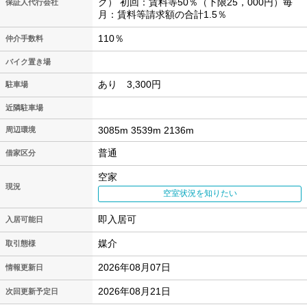
ク） 初回：賃料等50％（下限25，000円）毎
保証人代行会社
月：賃料等請求額の合計1.5％
110％
仲介手数料
バイク置き場
あり 3,300円
駐車場
近隣駐車場
3085m 3539m 2136m
周辺環境
普通
借家区分
空家
現況
空室状況を知りたい
即入居可
入居可能日
媒介
取引態様
2026年08月07日
情報更新日
2026年08月21日
次回更新予定日