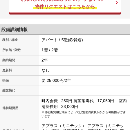
物件リクエストはこちらから
設備詳細情報
アパート / S造(鉄骨造)
種別 / 構造
1階 / 2階
所在階 / 階数
2年
契約期間
なし
更新料
要 25,000円/2年
損保
-
鍵交換代
町内会費
250円
抗菌消毒代
17,050円
室内
清掃費用
33,000円
他初期費用
※他初期費用は項目によっては別途消費税がかかる可能性がござ
います
アプラス（ミニテック） アプラス（ミニテッ