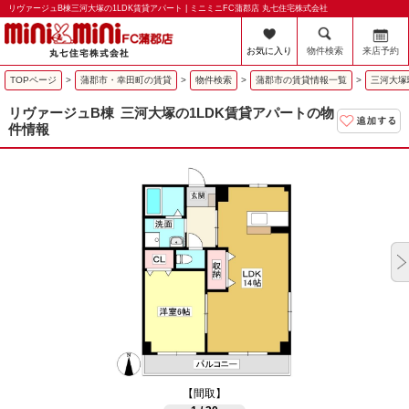
リヴァージュB棟三河大塚の1LDK賃貸アパート | ミニミニFC蒲郡店 丸七住宅株式会社
お気に入り
物件検索
来店予約
TOPページ
>
蒲郡市・幸田町の賃貸
>
物件検索
>
蒲郡市の賃貸情報一覧
>
三河大塚
リヴァージュB棟
三河大塚の1LDK賃貸アパートの物
件情報
【間取】