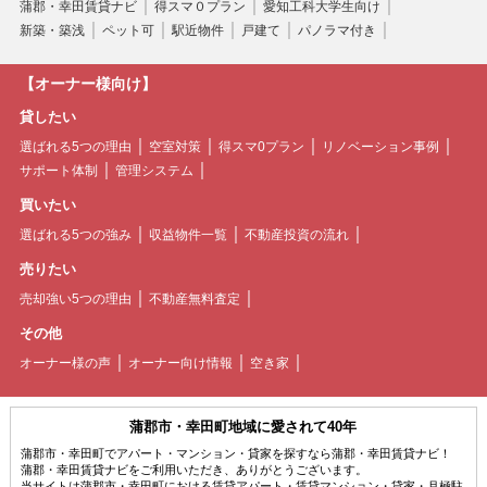
蒲郡・幸田賃貸ナビ
得スマ０プラン
愛知工科大学生向け
新築・築浅
ペット可
駅近物件
戸建て
パノラマ付き
【オーナー様向け】
貸したい
選ばれる5つの理由
空室対策
得スマ0プラン
リノベーション事例
サポート体制
管理システム
買いたい
選ばれる5つの強み
収益物件一覧
不動産投資の流れ
売りたい
売却強い5つの理由
不動産無料査定
その他
オーナー様の声
オーナー向け情報
空き家
蒲郡市・幸田町地域に愛されて40年
蒲郡市・幸田町でアパート・マンション・貸家を探すなら蒲郡・幸田賃貸ナビ！
蒲郡・幸田賃貸ナビをご利用いただき、ありがとうございます。
当サイトは蒲郡市・幸田町における賃貸アパート・賃貸マンション・貸家・月極駐