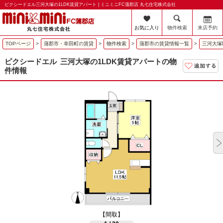
ピクシードエル三河大塚の1LDK賃貸アパート | ミニミニFC蒲郡店 丸七住宅株式会社
お気に入り
物件検索
来店予約
TOPページ
>
蒲郡市・幸田町の賃貸
>
物件検索
>
蒲郡市の賃貸情報一覧
>
三河大塚
ピクシードエル
三河大塚の1LDK賃貸アパートの物
件情報
【間取】