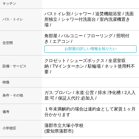
キッチン
バストイレ別 / シャワー / 追焚機能浴室 / 洗面
所独立 / シャワー付洗面台 / 室内洗濯機置き
バス・トイレ
場 /
角部屋 / バルコニー / フローリング / 照明付
き / エアコン /
住空間
お部屋の詳しい情報を知りたい
クロゼット / シューズボックス / 全居室収
納 / TVインターホン / 駐輪場 / ネット使用料不
設備・サービス
要 /
特徴
ガス:プロパン / 水道:公営 / 排水:浄化槽 / 2人入
条件・その他
居:可 / 保証人代行:必加入 /
１年未満解約の場合は違約金として家賃１ヶ月
備考
分かかります
蒲郡市立大塚小学校
小学校区
(愛知県蒲郡市)