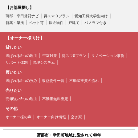
【お部屋探し】
蒲郡・幸田賃貸ナビ
得スマ０プラン
愛知工科大学生向け
新築・築浅
ペット可
駅近物件
戸建て
パノラマ付き
【オーナー様向け】
貸したい
選ばれる5つの理由
空室対策
得スマ0プラン
リノベーション事例
サポート体制
管理システム
買いたい
選ばれる5つの強み
収益物件一覧
不動産投資の流れ
売りたい
売却強い5つの理由
不動産無料査定
その他
オーナー様の声
オーナー向け情報
空き家
蒲郡市・幸田町地域に愛されて40年