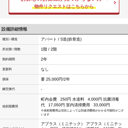
物件リクエストはこちらから
設備詳細情報
アパート / S造(鉄骨造)
種別 / 構造
1階 / 2階
所在階 / 階数
2年
契約期間
なし
更新料
要 25,000円/2年
損保
-
鍵交換代
町内会費
250円
水道料
4,000円
抗菌消毒
代
17,050円
室内清掃費用
33,000円
他初期費用
※他初期費用は項目によっては別途消費税がかかる可能性がござ
います
アプラス（ミニテック） アプラス（ミニテッ