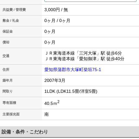
3,000円 / 無
共益費 / 管理費
0ヶ月 / 0ヶ月
敷金 / 礼金
0ヶ月
保証金
0ヶ月
償却
ＪＲ東海道本線「三河大塚」駅 徒歩6分
交通
ＪＲ東海道本線「愛知御津」駅 徒歩40分
愛知県蒲郡市大塚町柴垣75-1
住所
2007年3月
築年月
1LDK (LDK11.5畳/洋室5畳)
間取り
2
40.5ｍ
専有面積
南
主要採光面
設備・条件・こだわり