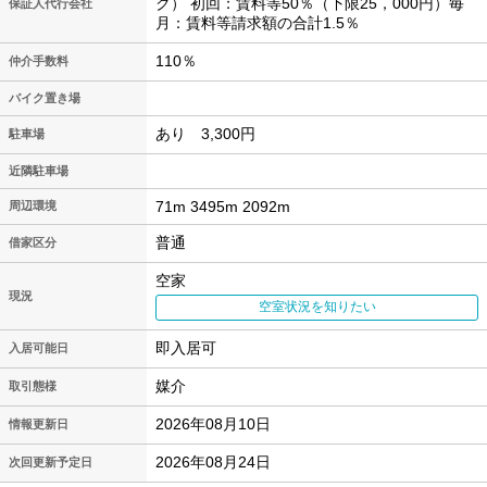
ク） 初回：賃料等50％（下限25，000円）毎
保証人代行会社
月：賃料等請求額の合計1.5％
110％
仲介手数料
バイク置き場
あり 3,300円
駐車場
近隣駐車場
71m 3495m 2092m
周辺環境
普通
借家区分
空家
現況
空室状況を知りたい
即入居可
入居可能日
媒介
取引態様
2026年08月10日
情報更新日
2026年08月24日
次回更新予定日