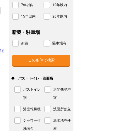
7年以内
10年以内
15年以内
20年以内
新築・駐車場
新築
駐車場有
戻る
◆ バス・トイレ・洗面所
バストイレ
追焚機能浴
別
室
浴室乾燥機
洗面所独立
シャワー付
温水洗浄便
洗面台
座