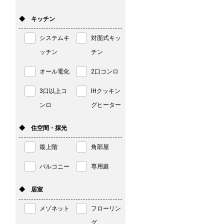
◆ キッチン
システムキ
対面式キッ
ッチン
チン
オール電化
2口コンロ
3口以上コ
IHクッキン
ンロ
グヒーター
◆ 住空間・採光
最上階
角部屋
バルコニー
専用庭
◆ 居室
メゾネット
フローリン
グ