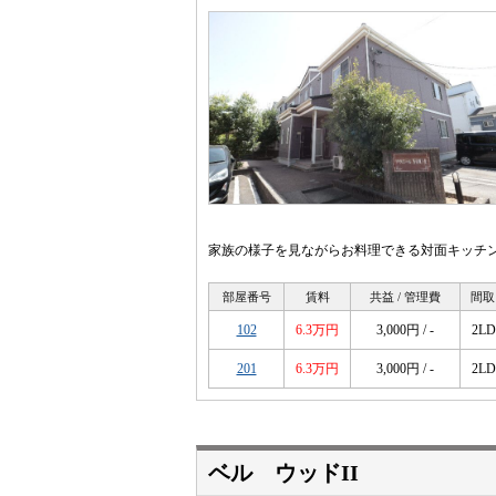
家族の様子を見ながらお料理できる対面キッチン
部屋番号
賃料
共益 / 管理費
間取
102
6.3万円
3,000円 / -
2L
201
6.3万円
3,000円 / -
2L
ベル ウッドII