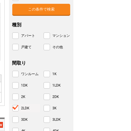
種別
アパート
マンション
戸建て
その他
間取り
ワンルーム
1K
1DK
1LDK
2K
2DK
2LDK
3K
3DK
3LDK