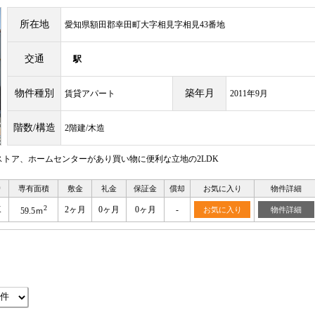
所在地
愛知県額田郡幸田町大字相見字相見43番地
交通
駅
物件種別
築年月
賃貸アパート
2011年9月
階数/構造
2階建/木造
ストア、ホームセンターがあり買い物に便利な立地の2LDK
り
専有面積
敷金
礼金
保証金
償却
お気に入り
物件詳細
2
K
2ヶ月
0ヶ月
0ヶ月
-
お気に入り
物件詳細
59.5ｍ