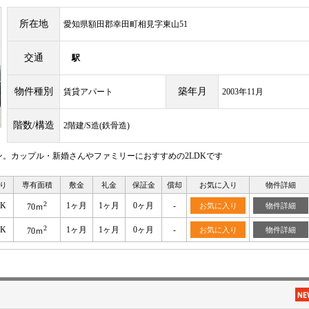
所在地
愛知県額田郡幸田町相見字東山51
交通
駅
物件種別
築年月
賃貸アパート
2003年11月
階数/構造
2階建/S造(鉄骨造)
。カップル・新婚さんやファミリーにおすすめの2LDKです
り
専有面積
敷金
礼金
保証金
償却
お気に入り
物件詳細
2
DK
1ヶ月
1ヶ月
0ヶ月
-
お気に入り
物件詳細
70ｍ
2
DK
1ヶ月
1ヶ月
0ヶ月
-
お気に入り
物件詳細
70ｍ