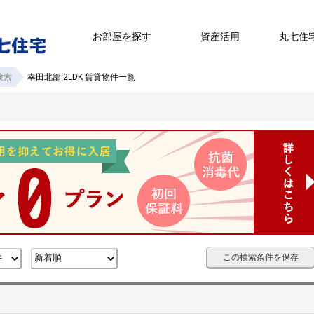
お部屋を探す
資産活用
丸七住
検索
幸田北部 2LDK 賃貸物件一覧
この検索条件を保存