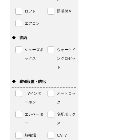
ロフト
照明付き
エアコン
◆ 収納
シューズボ
ウォークイ
ックス
ンクロゼッ
ト
◆ 建物設備・防犯
TVインタ
オートロッ
ーホン
ク
エレベータ
宅配ボック
ー
ス
駐輪場
CATV