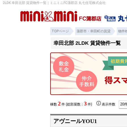
2LDK 幸田北部 賃貸物件一覧｜ミニミニFC蒲郡店 丸七住宅株式会社
TOPページ
蒲郡市・幸田町の賃貸
物件
幸田北部 2LDK 賃貸物件一覧
2
3
棟数
件 (総部屋数：
件)
表示件数
アヴニールYOU1