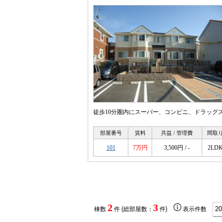
徒歩10分圏内にスーパー、コンビニ、ドラッグ
部屋番号
賃料
共益 / 管理費
間取
101
7万円
3,500円 / -
2LD
2
3
棟数
件 (総部屋数：
件)
表示件数