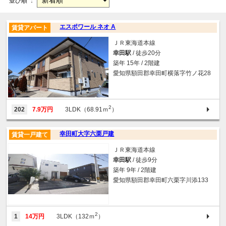
並び順 ：
エスポワール ネオ A
賃貸アパート
ＪＲ東海道本線
幸田駅
/ 徒歩20分
築年 15年 / 2階建
愛知県額田郡幸田町横落字竹ノ花28
2
202
7.9万円
3LDK（68.91ｍ
）
幸田町大字六栗戸建
賃貸一戸建て
ＪＲ東海道本線
幸田駅
/ 徒歩9分
築年 9年 / 2階建
愛知県額田郡幸田町六栗字川添133
2
1
14万円
3LDK（132ｍ
）