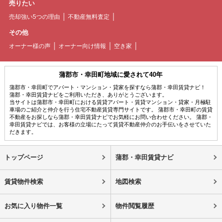
売りたい
売却強い5つの理由
不動産無料査定
その他
オーナー様の声
オーナー向け情報
空き家
蒲郡市・幸田町地域に愛されて40年
蒲郡市・幸田町でアパート・マンション・貸家を探すなら蒲郡・幸田賃貸ナビ！
蒲郡・幸田賃貸ナビをご利用いただき、ありがとうございます。
当サイトは蒲郡市・幸田町における賃貸アパート・賃貸マンション・貸家・月極駐
車場のご紹介と仲介を行う住宅不動産賃貸専門サイトです。 蒲郡市・幸田町の賃貸
不動産をお探しなら蒲郡・幸田賃貸ナビでお気軽にお問い合わせください。 蒲郡・
幸田賃貸ナビでは、お客様の立場にたって賃貸不動産仲介のお手伝いをさせていた
だきます。
トップページ
蒲郡・幸田賃貸ナビ
賃貸物件検索
地図検索
お気に入り物件一覧
物件閲覧履歴