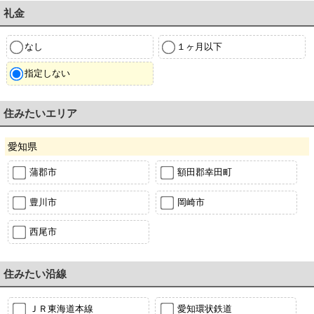
礼金
なし
１ヶ月以下
指定しない
住みたいエリア
愛知県
蒲郡市
額田郡幸田町
豊川市
岡崎市
西尾市
住みたい沿線
ＪＲ東海道本線
愛知環状鉄道