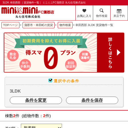
3LDK 幸田西部 ｜賃貸物件一覧｜ ミニミニFC蒲郡店 丸七住宅株式会社
お気に入り
物件検索
来店予約
TOPページ
>
蒲郡市・幸田町の賃貸
>
物件検索
>
幸田西部 3LDK 賃貸物件一覧
選択中の条件
3LDK
条件を変更
条件を保存
棟数
2
件 (総物件数：
2
件)