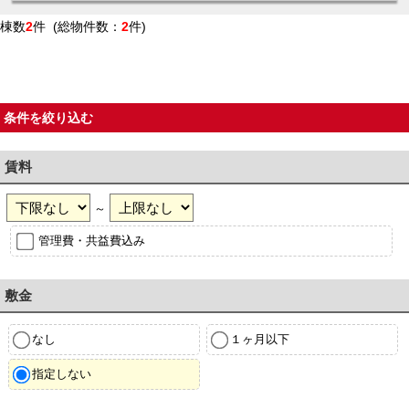
棟数
2
件 (総物件数：
2
件)
条件を絞り込む
賃料
～
管理費・共益費込み
敷金
なし
１ヶ月以下
指定しない