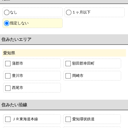
なし
１ヶ月以下
指定しない
住みたいエリア
愛知県
蒲郡市
額田郡幸田町
豊川市
岡崎市
西尾市
住みたい沿線
ＪＲ東海道本線
愛知環状鉄道