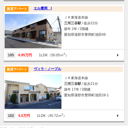
エル豊岡 I
賃貸アパート
ＪＲ東海道本線
三河三谷駅
/ 徒歩22分
築年 2年 / 2階建
愛知県蒲郡市豊岡町池田49
2
105
6.95万円
1LDK（50.05ｍ
）
ヴィラ・ノーブル
賃貸アパート
ＪＲ東海道本線
三河三谷駅
/ 徒歩21分
築年 17年 / 2階建
愛知県蒲郡市豊岡町池田28-1
2
102
5.5万円
1LDK（45.72ｍ
）