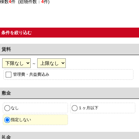
棟数
4
件 (総物件数：
4
件)
条件を絞り込む
賃料
～
管理費・共益費込み
敷金
なし
１ヶ月以下
指定しない
礼金