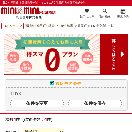
1LDK 豊岡町 ｜賃貸物件一覧｜ ミニミニFC蒲郡店 丸七住宅株式会社
お気に入り
物件検索
来店予約
TOPページ
>
蒲郡市・幸田町の賃貸
>
物件検索
>
豊岡町 1LDK 賃貸物件一覧
選択中の条件
1LDK
条件を変更
条件を保存
棟数
4
件 (総物件数：
4
件)