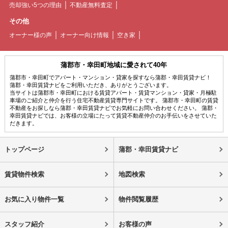
売却強い5つの理由
不動産無料査定
その他
オーナー様の声
オーナー向け情報
空き家
蒲郡市・幸田町地域に愛されて40年
蒲郡市・幸田町でアパート・マンション・貸家を探すなら蒲郡・幸田賃貸ナビ！
蒲郡・幸田賃貸ナビをご利用いただき、ありがとうございます。
当サイトは蒲郡市・幸田町における賃貸アパート・賃貸マンション・貸家・月極駐
車場のご紹介と仲介を行う住宅不動産賃貸専門サイトです。 蒲郡市・幸田町の賃貸
不動産をお探しなら蒲郡・幸田賃貸ナビでお気軽にお問い合わせください。 蒲郡・
幸田賃貸ナビでは、お客様の立場にたって賃貸不動産仲介のお手伝いをさせていた
だきます。
トップページ
蒲郡・幸田賃貸ナビ
賃貸物件検索
地図検索
お気に入り物件一覧
物件閲覧履歴
スタッフ紹介
お客様の声