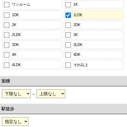
ワンルーム
1K
1DK
1LDK
2K
2DK
2LDK
3K
3DK
3LDK
4K
4DK
4LDK
それ以上
面積
～
駅徒歩