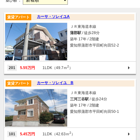
並び順 ：
カーサ・ソレイユA
賃貸アパート
ＪＲ東海道本線
蒲郡駅
/ 徒歩28分
築年 17年 / 2階建
愛知県蒲郡市平田町向田52-2
2
201
5.55万円
1LDK（49.7ｍ
）
カーサ・ソレイユ B
賃貸アパート
ＪＲ東海道本線
三河三谷駅
/ 徒歩24分
築年 17年 / 2階建
愛知県蒲郡市平田町向田50-1
2
101
5.45万円
1LDK（42.63ｍ
）