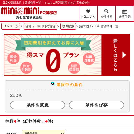
2LDK 蒲郡北部 ｜賃貸物件一覧｜ ミニミニFC蒲郡店 丸七住宅株式会社
お気に入り
物件検索
来店予約
TOPページ
>
蒲郡市・幸田町の賃貸
>
物件検索
>
蒲郡北部 2LDK 賃貸物件一覧
選択中の条件
2LDK
条件を変更
条件を保存
棟数
4
件 (総物件数：
4
件)