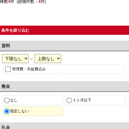
棟数
4
件 (総物件数：
4
件)
条件を絞り込む
賃料
～
管理費・共益費込み
敷金
なし
１ヶ月以下
指定しない
礼金