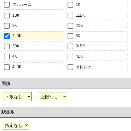
ワンルーム
1K
1DK
1LDK
2K
2DK
2LDK
3K
3DK
3LDK
4K
4DK
4LDK
それ以上
面積
～
駅徒歩