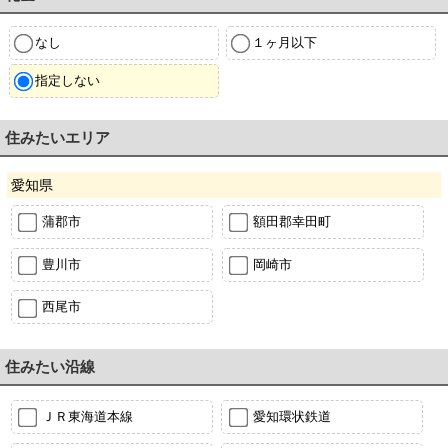
なし
１ヶ月以下
指定しない
住みたいエリア
愛知県
蒲郡市
額田郡幸田町
豊川市
岡崎市
西尾市
住みたい沿線
ＪＲ東海道本線
愛知環状鉄道