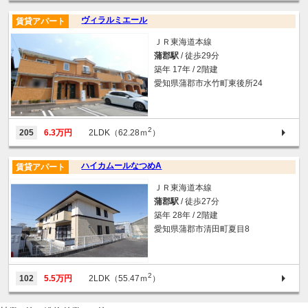
ヴィラルミエール
賃貸アパート
ＪＲ東海道本線
蒲郡駅
/ 徒歩29分
築年 17年 / 2階建
愛知県蒲郡市水竹町東後所24
2
205
6.3万円
2LDK（62.28ｍ
）
ハイカムールなつめA
賃貸アパート
ＪＲ東海道本線
蒲郡駅
/ 徒歩27分
築年 28年 / 2階建
愛知県蒲郡市清田町夏目8
2
102
5.5万円
2LDK（55.47ｍ
）