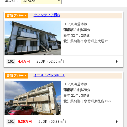
並び順 ：
ウィンディア緑B
賃貸アパート
ＪＲ東海道本線
蒲郡駅
/ 徒歩38分
築年 32年 / 2階建
愛知県蒲郡市水竹町上大塔15
2
101
4.4万円
2LDK（52.66ｍ
）
イーストパレス6・1
賃貸アパート
ＪＲ東海道本線
蒲郡駅
/ 徒歩29分
築年 21年 / 3階建
愛知県蒲郡市水竹町東後所12-2
2
101
5.35万円
2LDK（56.83ｍ
）