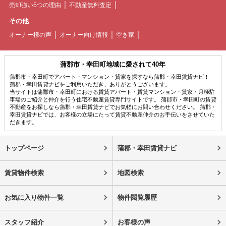
売却強い5つの理由
不動産無料査定
その他
オーナー様の声
オーナー向け情報
空き家
蒲郡市・幸田町地域に愛されて40年
蒲郡市・幸田町でアパート・マンション・貸家を探すなら蒲郡・幸田賃貸ナビ！
蒲郡・幸田賃貸ナビをご利用いただき、ありがとうございます。
当サイトは蒲郡市・幸田町における賃貸アパート・賃貸マンション・貸家・月極駐
車場のご紹介と仲介を行う住宅不動産賃貸専門サイトです。 蒲郡市・幸田町の賃貸
不動産をお探しなら蒲郡・幸田賃貸ナビでお気軽にお問い合わせください。 蒲郡・
幸田賃貸ナビでは、お客様の立場にたって賃貸不動産仲介のお手伝いをさせていた
だきます。
トップページ
蒲郡・幸田賃貸ナビ
賃貸物件検索
地図検索
お気に入り物件一覧
物件閲覧履歴
スタッフ紹介
お客様の声