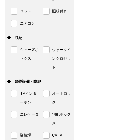
ロフト
照明付き
エアコン
◆ 収納
シューズボ
ウォークイ
ックス
ンクロゼッ
ト
◆ 建物設備・防犯
TVインタ
オートロッ
ーホン
ク
エレベータ
宅配ボック
ー
ス
駐輪場
CATV