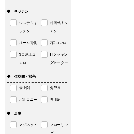
◆ キッチン
システムキ
対面式キッ
ッチン
チン
オール電化
2口コンロ
3口以上コ
IHクッキン
ンロ
グヒーター
◆ 住空間・採光
最上階
角部屋
バルコニー
専用庭
◆ 居室
メゾネット
フローリン
グ