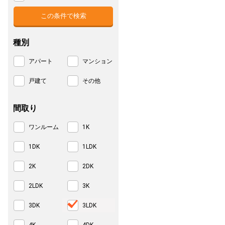
種別
アパート
マンション
戸建て
その他
間取り
ワンルーム
1K
1DK
1LDK
2K
2DK
2LDK
3K
3DK
3LDK