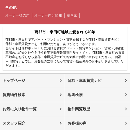
その他
オーナー様の声
オーナー向け情報
空き家
蒲郡市・幸田町地域に愛されて40年
蒲郡市・幸田町でアパート・マンション・貸家を探すなら蒲郡・幸田賃貸ナビ！
蒲郡・幸田賃貸ナビをご利用いただき、ありがとうございます。
当サイトは蒲郡市・幸田町における賃貸アパート・賃貸マンション・貸家・月極駐
車場のご紹介と仲介を行う住宅不動産賃貸専門サイトです。 蒲郡市・幸田町の賃貸
不動産をお探しなら蒲郡・幸田賃貸ナビでお気軽にお問い合わせください。 蒲郡・
幸田賃貸ナビでは、お客様の立場にたって賃貸不動産仲介のお手伝いをさせていた
だきます。
トップページ
蒲郡・幸田賃貸ナビ
賃貸物件検索
地図検索
お気に入り物件一覧
物件閲覧履歴
スタッフ紹介
お客様の声