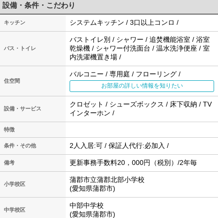
設備・条件・こだわり
システムキッチン / 3口以上コンロ /
キッチン
バストイレ別 / シャワー / 追焚機能浴室 / 浴室
乾燥機 / シャワー付洗面台 / 温水洗浄便座 / 室
バス・トイレ
内洗濯機置き場 /
バルコニー / 専用庭 / フローリング /
住空間
お部屋の詳しい情報を知りたい
クロゼット / シューズボックス / 床下収納 / TV
設備・サービス
インターホン /
特徴
2人入居:可 / 保証人代行:必加入 /
条件・その他
更新事務手数料20，000円（税別）/2年毎
備考
蒲郡市立蒲郡北部小学校
小学校区
(愛知県蒲郡市)
中部中学校
中学校区
(愛知県蒲郡市)