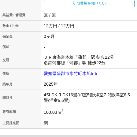
初期費用を知りたい
無 / 無
共益費 / 管理費
12万円 / 12万円
敷金 / 礼金
0ヶ月
保証金
-
償却
ＪＲ東海道本線「蒲郡」駅 徒歩22分
交通
名鉄蒲郡線「蒲郡」駅 徒歩22分
愛知県蒲郡市水竹町木船5-5
住所
2025年
築年月
4SLDK (LDK16畳/和室5畳/洋室7.2畳/洋室6.5
間取り
畳/洋室5.5畳)
2
100.03ｍ
専有面積
南
主要採光面