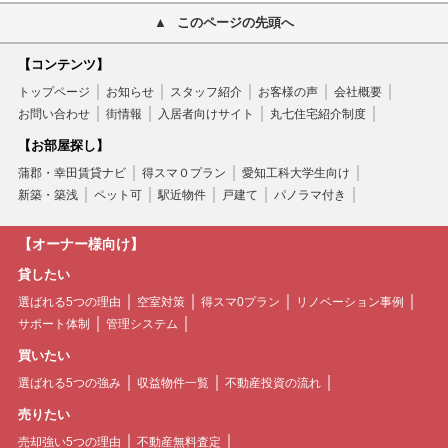
このページの先頭へ
【コンテンツ】
トップページ
お知らせ
スタッフ紹介
お客様の声
会社概要
お問い合わせ
街情報
入居者向けサイト
丸七住宅紹介制度
【お部屋探し】
蒲郡・幸田賃貸ナビ
得スマ０プラン
愛知工科大学生向け
新築・築浅
ペット可
駅近物件
戸建て
パノラマ付き
【オーナー様向け】
貸したい
選ばれる5つの理由
空室対策
得スマ0プラン
リノベーション事例
サポート体制
管理システム
買いたい
選ばれる5つの強み
収益物件一覧
不動産投資の流れ
売りたい
売却強い5つの理由
不動産無料査定