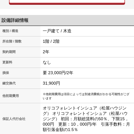
設備詳細情報
一戸建て / 木造
種別 / 構造
1階 / 2階
所在階 / 階数
2年
契約期間
なし
更新料
要 23,000円/2年
損保
31,900円
鍵交換代
※他初期費用は項目によっては別途消費税がかかる可能性がござ
他初期費用
います
オリコフォレントインシュア（松屋ハウジン
グ） オリコフォレントインシュア（松屋ハウ
ジング） 初回：月額総賃料の50％、下限15，
保証人代行会社
000円 更新：10，000円/年 引落手数料：月
額引落金額の1.5％