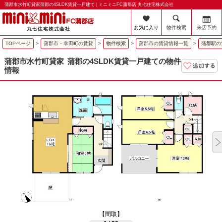
蒲郡市水竹町貸家蒲郡の4SLDK賃貸一戸建て | ミニミニFC蒲郡店 丸七住宅株式会社
お気に入り
物件検索
来店予約
TOPページ
>
蒲郡市・幸田町の賃貸
>
物件検索
>
蒲郡市の賃貸情報一覧
>
蒲郡駅の
蒲郡市水竹町貸家
蒲郡の4SLDK賃貸一戸建ての物件
情報
【間取】