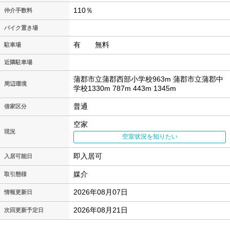
110％
仲介手数料
バイク置き場
有 無料
駐車場
近隣駐車場
蒲郡市立蒲郡西部小学校963m 蒲郡市立蒲郡中
周辺環境
学校1330m 787m 443m 1345m
普通
借家区分
空家
現況
空室状況を知りたい
即入居可
入居可能日
媒介
取引態様
2026年08月07日
情報更新日
2026年08月21日
次回更新予定日