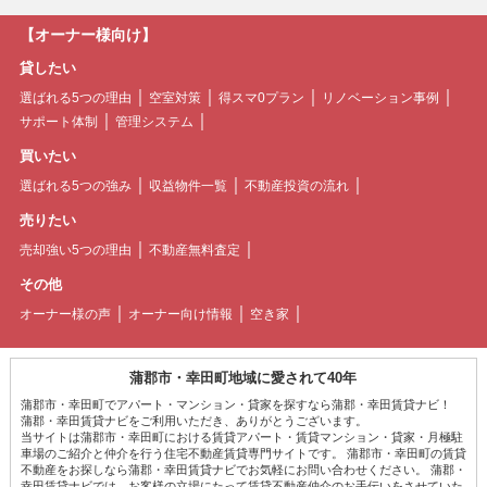
【オーナー様向け】
貸したい
選ばれる5つの理由
空室対策
得スマ0プラン
リノベーション事例
サポート体制
管理システム
買いたい
選ばれる5つの強み
収益物件一覧
不動産投資の流れ
売りたい
売却強い5つの理由
不動産無料査定
その他
オーナー様の声
オーナー向け情報
空き家
蒲郡市・幸田町地域に愛されて40年
蒲郡市・幸田町でアパート・マンション・貸家を探すなら蒲郡・幸田賃貸ナビ！
蒲郡・幸田賃貸ナビをご利用いただき、ありがとうございます。
当サイトは蒲郡市・幸田町における賃貸アパート・賃貸マンション・貸家・月極駐
車場のご紹介と仲介を行う住宅不動産賃貸専門サイトです。 蒲郡市・幸田町の賃貸
不動産をお探しなら蒲郡・幸田賃貸ナビでお気軽にお問い合わせください。 蒲郡・
幸田賃貸ナビでは、お客様の立場にたって賃貸不動産仲介のお手伝いをさせていた