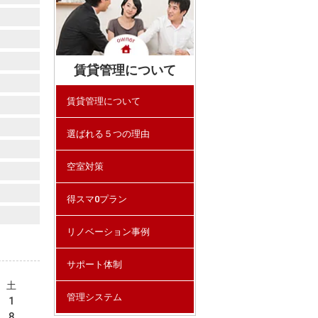
賃貸管理について
賃貸管理について
選ばれる５つの理由
空室対策
得スマ0プラン
リノベーション事例
サポート体制
土
管理システム
1
8