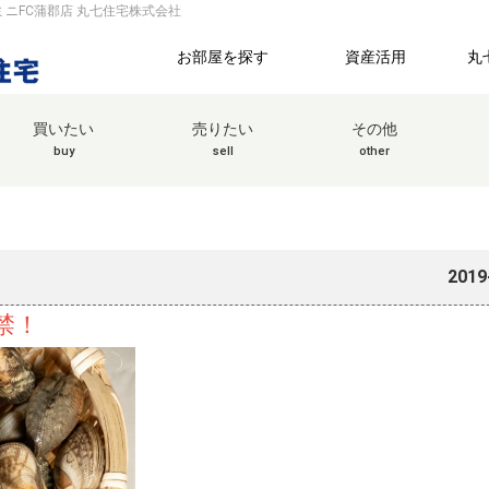
ミニFC蒲郡店 丸七住宅株式会社
お部屋を探す
資産活用
丸
買いたい
売りたい
その他
buy
sell
other
2019
禁！