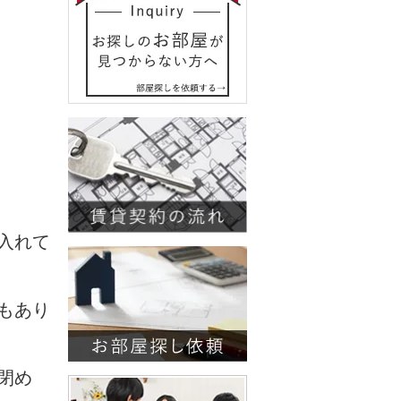
入れて
もあり
閉め