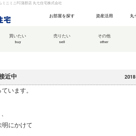
ならミニミニFC蒲郡店 丸七住宅株式会社
お部屋を探す
資産活用
丸
買いたい
売りたい
その他
buy
sell
other
が接近中
2018
っています。
く、
の未明にかけて