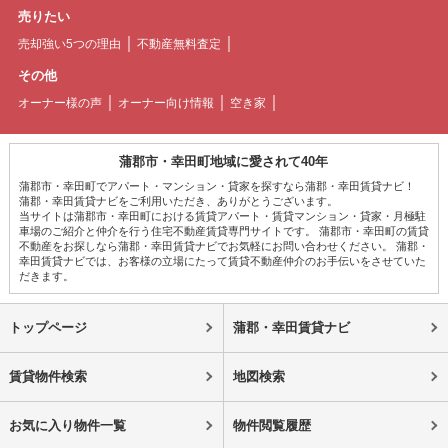
売りたい
売却強い5つの理由
不動産無料査定
その他
オーナー様の声
オーナー向け情報
空き家
蒲郡市・幸田町地域に愛されて40年
蒲郡市・幸田町でアパート・マンション・貸家を探すなら蒲郡・幸田賃貸ナビ！
蒲郡・幸田賃貸ナビをご利用いただき、ありがとうございます。
当サイトは蒲郡市・幸田町における賃貸アパート・賃貸マンション・貸家・月極駐
車場のご紹介と仲介を行う住宅不動産賃貸専門サイトです。 蒲郡市・幸田町の賃貸
不動産をお探しなら蒲郡・幸田賃貸ナビでお気軽にお問い合わせください。 蒲郡・
幸田賃貸ナビでは、お客様の立場にたって賃貸不動産仲介のお手伝いをさせていた
だきます。
トップページ
蒲郡・幸田賃貸ナビ
賃貸物件検索
地図検索
お気に入り物件一覧
物件閲覧履歴