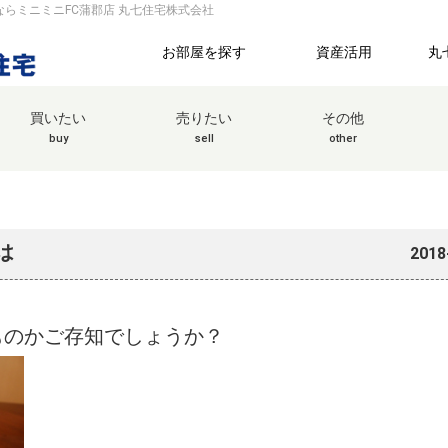
ならミニミニFC蒲郡店 丸七住宅株式会社
お部屋を探す
資産活用
丸
買いたい
売りたい
その他
buy
sell
other
は
2018
ものかご存知でしょうか？