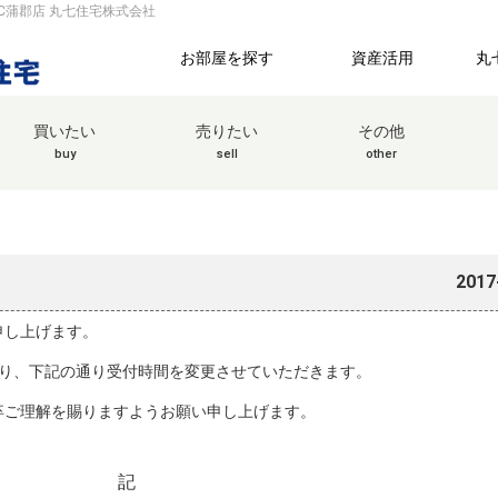
C蒲郡店 丸七住宅株式会社
お部屋を探す
資産活用
丸
買いたい
売りたい
その他
buy
sell
other
2017
申し上げます。
）より、下記の通り受付時間を変更させていただきます。
卒ご理解を賜りますようお願い申し上げます。
記