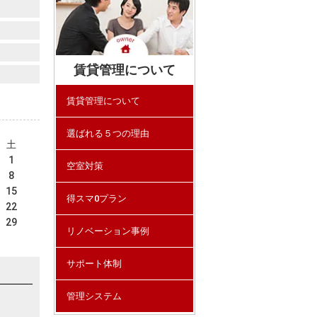
賃貸管理について
賃貸管理について
選ばれる５つの理由
土
1
空室対策
8
15
得スマ0プラン
22
29
リノベーション事例
サポート体制
管理システム