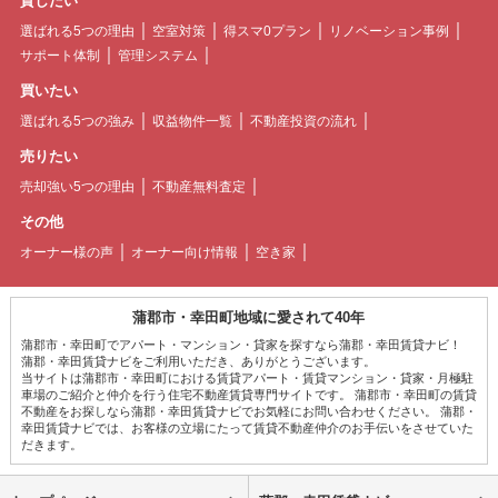
貸したい
選ばれる5つの理由
空室対策
得スマ0プラン
リノベーション事例
サポート体制
管理システム
買いたい
選ばれる5つの強み
収益物件一覧
不動産投資の流れ
売りたい
売却強い5つの理由
不動産無料査定
その他
オーナー様の声
オーナー向け情報
空き家
蒲郡市・幸田町地域に愛されて40年
蒲郡市・幸田町でアパート・マンション・貸家を探すなら蒲郡・幸田賃貸ナビ！
蒲郡・幸田賃貸ナビをご利用いただき、ありがとうございます。
当サイトは蒲郡市・幸田町における賃貸アパート・賃貸マンション・貸家・月極駐
車場のご紹介と仲介を行う住宅不動産賃貸専門サイトです。 蒲郡市・幸田町の賃貸
不動産をお探しなら蒲郡・幸田賃貸ナビでお気軽にお問い合わせください。 蒲郡・
幸田賃貸ナビでは、お客様の立場にたって賃貸不動産仲介のお手伝いをさせていた
だきます。