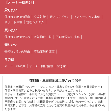
【オーナー様向け】
貸したい
選ばれる5つの理由
空室対策
得スマ0プラン
リノベーション事例
サポート体制
管理システム
買いたい
選ばれる5つの強み
収益物件一覧
不動産投資の流れ
売りたい
売却強い5つの理由
不動産無料査定
その他
オーナー様の声
オーナー向け情報
空き家
蒲郡市・幸田町地域に愛されて40年
蒲郡市・幸田町でアパート・マンション・貸家を探すなら蒲郡・幸田賃貸ナビ！
蒲郡・幸田賃貸ナビをご利用いただき、ありがとうございます。
当サイトは蒲郡市・幸田町における賃貸アパート・賃貸マンション・貸家・月極駐
車場のご紹介と仲介を行う住宅不動産賃貸専門サイトです。 蒲郡市・幸田町の賃貸
不動産をお探しなら蒲郡・幸田賃貸ナビでお気軽にお問い合わせください。 蒲郡・
幸田賃貸ナビでは、お客様の立場にたって賃貸不動産仲介のお手伝いをさせていた
だきます。